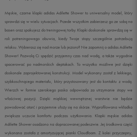
Męskie, czarne klapki adidas Adilette Shower to uniwersalny model, który
sprawdzi się w wielu sytuacjach. Przede wszystkim zabierzesz go ze sobą na
basen oraz spakujesz do treningowej torby. Klapki doskonale sprawdzą się w
roli potreningowego obuwia, kiedy Twoje stopy szczególnie potrzebują
relaksu. Wybierasz się nad morze lub jezioro? Nie zapomnij o adidas Adilette
Shower! Pozwolą Ci spędzić przyjemny czas nad wodą, a także wygodnie
spacerować po nadmorskich deptakach. To wszystko możliwe jest dzięki
doskonale zaprojektowanej konstrukcji. Model wykonany został z lekkiego,
szybkoschnącego materiału, który przystosowany jest do kontaktu z wodą.
Wierzch w formie szerokiego paska odpowiada za utrzymanie stopy we
właściwej pozycji. Dzięki miękkiej wewnętrznej warstwie nie będzie
powodować otarć i przyjemnie ułoży się na skórze. Wyprofilowana wkładka
zwiększa uczucie komfortu podczas użytkowania. Klapki męskie adidas
Adilette Shower osadzono na dopracowanej podeszwie. Jej środkowa część
wykonana została z amortyzującej pianki Cloudfoam. Z kolei przyczepny,