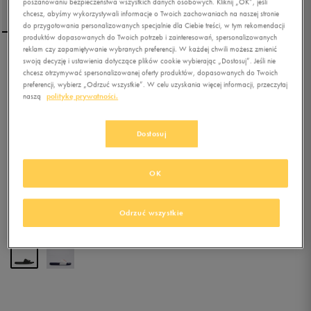
poszanowaniu bezpieczeństwa wszystkich danych osobowych. Kliknij „OK”, jeśli
chcesz, abyśmy wykorzystywali informacje o Twoich zachowaniach na naszej stronie
do przygotowania personalizowanych specjalnie dla Ciebie treści, w tym rekomendacji
produktów dopasowanych do Twoich potrzeb i zainteresowań, spersonalizowanych
reklam czy zapamiętywanie wybranych preferencji. W każdej chwili możesz zmienić
swoją decyzję i ustawienia dotyczące plików cookie wybierając „Dostosuj”. Jeśli nie
ADIDAS ADILETTE
chcesz otrzymywać spersonalizowanej oferty produktów, dopasowanych do Twoich
SHOWER
preferencji, wybierz „Odrzuć wszystkie”. W celu uzyskania więcej informacji, przeczytaj
naszą
politykę prywatności.
4.8
(
255
)
74,99
zł
z Vat
Dostosuj
83,99
zł
-11%
(najniższa cena z 30 dni przed obniżką)
99,99
zł
-25%
(cena bezpośrednio przed promocją)
OK
+ 500 PKT W
KLUBIE 50 STYLE
Odrzuć wszystkie
Kolor:
czarny