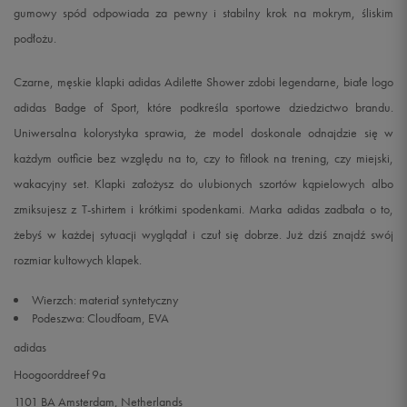
gumowy spód odpowiada za pewny i stabilny krok na mokrym, śliskim
podłożu.
Czarne, męskie klapki adidas Adilette Shower zdobi legendarne, białe logo
adidas Badge of Sport, które podkreśla sportowe dziedzictwo brandu.
Uniwersalna kolorystyka sprawia, że model doskonale odnajdzie się w
każdym outficie bez względu na to, czy to fitlook na trening, czy miejski,
wakacyjny set. Klapki założysz do ulubionych szortów kąpielowych albo
zmiksujesz z T-shirtem i krótkimi spodenkami. Marka adidas zadbała o to,
żebyś w każdej sytuacji wyglądał i czuł się dobrze. Już dziś znajdź swój
rozmiar kultowych klapek.
Wierzch: materiał syntetyczny
Podeszwa: Cloudfoam, EVA
adidas
Hoogoorddreef 9a
1101 BA Amsterdam, Netherlands