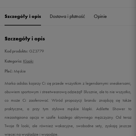
Szczegóły i opis
Dostawa i płatność
Opinie
Szczegóły i opis
Kod produktu:
GZ3779
Kategoria:
Klapki
Płeć:
Męskie
Marka adidas kojarzy Ci się przede wszystkim z legendarnymi sneakersami,
obuwiem sportowym i streetwearową odzieżą? Słusznie, ale to nie wszystko,
co może Ci zaoferować. Wśród propozycji brandu znajdują się także
praktyczne, a przy tym stylowe męskie klapki. Adilette Shower to
niezastąpiona opcja w szafie każdego aktywnego mężczyzny. Od teraz
Twoje fit looki, ale również wakacyjne, swobodne sety, zyskają jeszcze
więcej na wyglądzie i wygodzie.