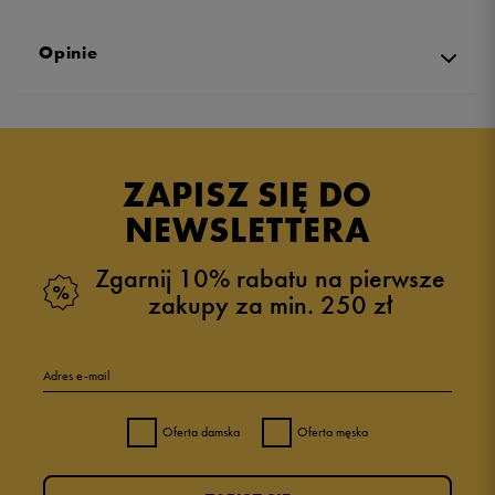
Opinie
4.8
opinii klientów
255
z całego okresu
ZAPISZ SIĘ DO
zebranych i zweryfikowanych przez
NEWSLETTERA
Zgarnij 10% rabatu na pierwsze
zakupy za min. 250 zł
5
85%
Adres e-mail
4
8%
Oferta damska
Oferta męska
3
2%