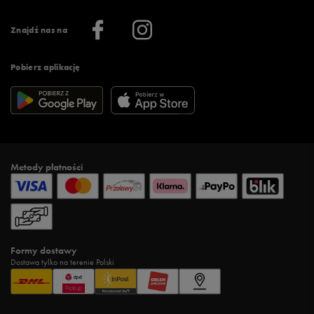
Regulamin aplikacji 50 style
Informacje o firmie
Więcej regulaminów >
Znajdź nas na
Pobierz aplikację
Metody płatności
Formy dostawy
Dostawa tylko na terenie Polski