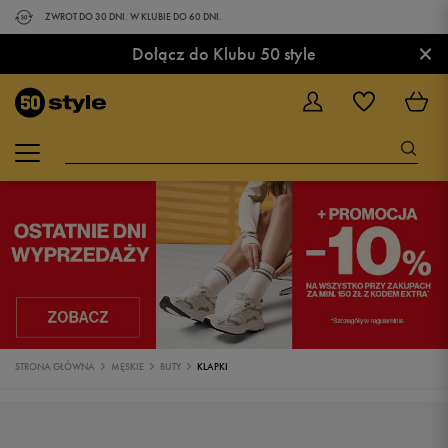
ZWROT DO 30 DNI. W KLUBIE DO 60 DNI.
×
Dołącz do Klubu 50 style
STRONA GŁÓWNA
MĘSKIE
BUTY
KLAPKI