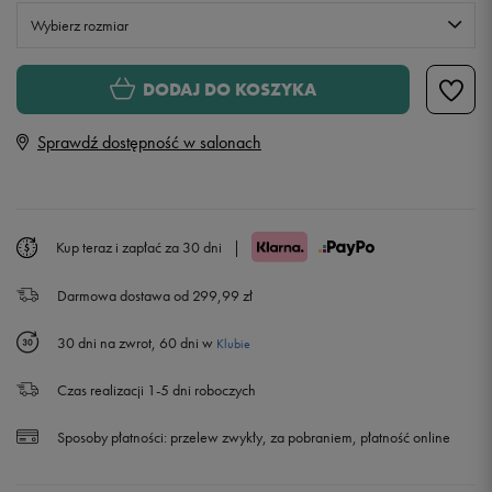
Wybierz rozmiar
Rozmiary EU
Rozmiary US
DODAJ DO KOSZYKA
40 1/2
25,5 cm
Powiadom o dostępności
Sprawdź dostępność w salonach
42
26,5 cm
Powiadom o dostępności
43
27,5 cm
Powiadom o dostępności
Kup teraz i zapłać za 30 dni
|
Darmowa dostawa od 299,99 zł
44 1/2
28,5 cm
Powiadom o dostępności
30 dni na zwrot, 60 dni w
Klubie
46
29,5 cm
Czas realizacji 1-5 dni roboczych
47
30,5 cm
Powiadom o dostępności
Sposoby płatności:
przelew zwykły, za pobraniem, płatność online