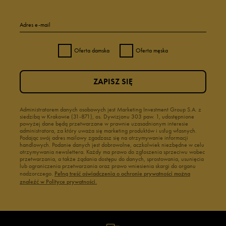
Adres e-mail
Oferta damska
Oferta męska
ZAPISZ SIĘ
Administratorem danych osobowych jest Marketing Investment Group S.A. z
siedzibą w Krakowie (31-871), os. Dywizjonu 303 paw. 1, udostępnione
powyżej dane będą przetwarzane w prawnie uzasadnionym interesie
administratora, za który uważa się marketing produktów i usług własnych.
Podając swój adres mailowy zgadzasz się na otrzymywanie informacji
handlowych. Podanie danych jest dobrowolne, aczkolwiek niezbędne w celu
otrzymywania newslettera. Każdy ma prawo do zgłoszenia sprzeciwu wobec
przetwarzania, a także żądania dostępu do danych, sprostowania, usunięcia
lub ograniczenia przetwarzania oraz prawo wniesienia skargi do organu
nadzorczego.
Pełną treść oświadczenia o ochronie prywatności można
znaleźć w Polityce prywatności.