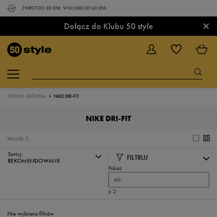
ZWROT DO 30 DNI. W KLUBIE DO 60 DNI.
×
Dołącz do Klubu 50 style
STRONA GŁÓWNA
NIKE DRI-FIT
NIKE DRI-FIT
Wyniki
2
Sortuj:
FILTRUJ
REKOMENDOWANE
Pokaż
60
z 2
Nie wybrano filtrów