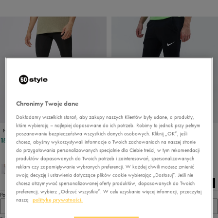
Chronimy Twoje dane
PROMO: DO -30%
Dokładamy wszelkich starań, aby zakupy naszych Klientów były udane, a produkty,
które wybierają – najlepiej dopasowane do ich potrzeb. Robimy to jednak przy pełnym
NIKE LEGGINGS M PRO DRI-FIT TIGHT
NIKE SPODNIE DRI-FIT
poszanowaniu bezpieczeństwa wszystkich danych osobowych. Kliknij „OK”, jeśli
152,99 zł
159,99 zł
199,99 zł
chcesz, abyśmy wykorzystywali informacje o Twoich zachowaniach na naszej stronie
do przygotowania personalizowanych specjalnie dla Ciebie treści, w tym rekomendacji
165,99 zł
- najniższa cena
produktów dopasowanych do Twoich potrzeb i zainteresowań, spersonalizowanych
reklam czy zapamiętywanie wybranych preferencji. W każdej chwili możesz zmienić
swoją decyzję i ustawienia dotyczące plików cookie wybierając „Dostosuj”. Jeśli nie
chcesz otrzymywać spersonalizowanej oferty produktów, dopasowanych do Twoich
preferencji, wybierz „Odrzuć wszystkie”. W celu uzyskania więcej informacji, przeczytaj
Pokaż
naszą
politykę prywatności.
60