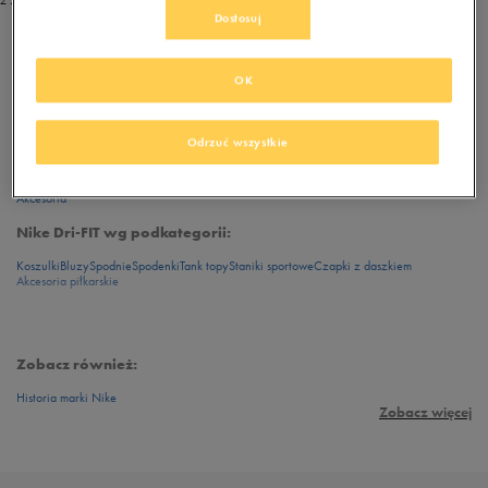
z 2
Dostosuj
z
1
OK
Przeglądasz
Nike dri fit
. Dostępne modele:
2
Odrzuć wszystkie
Nike Dri-FIT wg kategorii:
Ubrania
Akcesoria
Nike Dri-FIT wg podkategorii:
Koszulki
Bluzy
Spodnie
Spodenki
Tank topy
Staniki sportowe
Czapki z daszkiem
Akcesoria piłkarskie
Zobacz również:
Historia marki Nike
Zobacz więcej