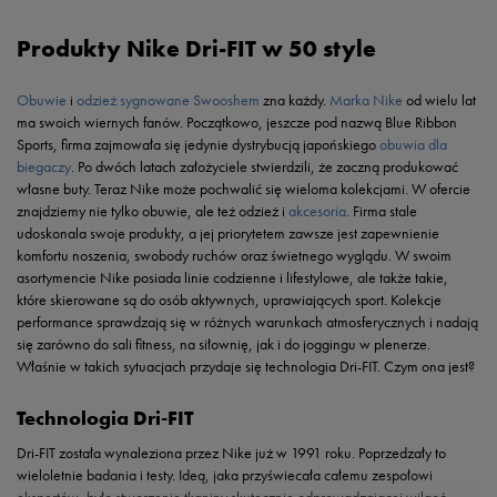
Produkty Nike Dri-FIT w 50 style
Obuwie
i
odzież sygnowane Swooshem
zna każdy.
Marka Nike
od wielu lat
ma swoich wiernych fanów. Początkowo, jeszcze pod nazwą Blue Ribbon
Sports, firma zajmowała się jedynie dystrybucją japońskiego
obuwia dla
biegaczy
. Po dwóch latach założyciele stwierdzili, że zaczną produkować
własne buty. Teraz Nike może pochwalić się wieloma kolekcjami. W ofercie
znajdziemy nie tylko obuwie, ale też odzież i
akcesoria
. Firma stale
udoskonala swoje produkty, a jej priorytetem zawsze jest zapewnienie
komfortu noszenia, swobody ruchów oraz świetnego wyglądu. W swoim
asortymencie Nike posiada linie codzienne i lifestylowe, ale także takie,
które skierowane są do osób aktywnych, uprawiających sport. Kolekcje
performance sprawdzają się w różnych warunkach atmosferycznych i nadają
się zarówno do sali fitness, na siłownię, jak i do joggingu w plenerze.
Właśnie w takich sytuacjach przydaje się technologia Dri-FIT. Czym ona jest?
Technologia Dri-FIT
Dri-FIT została wynaleziona przez Nike już w 1991 roku. Poprzedzały to
wieloletnie badania i testy. Ideą, jaka przyświecała całemu zespołowi