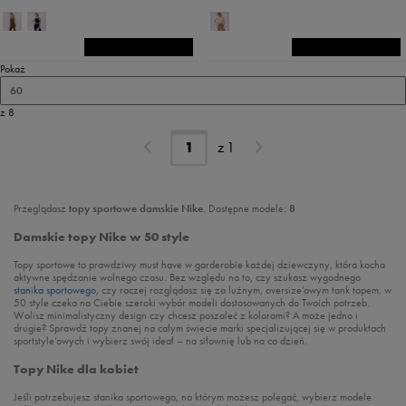
Pokaż
60
z 8
z
1
Przeglądasz
topy sportowe damskie Nike
. Dostępne modele:
8
Damskie topy Nike w 50 style
Topy sportowe to prawdziwy must have w garderobie każdej dziewczyny, która kocha
aktywne spędzanie wolnego czasu. Bez względu na to, czy szukasz wygodnego
stanika sportowego
, czy raczej rozglądasz się za luźnym, oversize’owym tank topem, w
50 style czeka na Ciebie szeroki wybór modeli dostosowanych do Twoich potrzeb.
Wolisz minimalistyczny design czy chcesz poszaleć z kolorami? A może jedno i
drugie? Sprawdź topy znanej na całym świecie marki specjalizującej się w produktach
sportstyle’owych i wybierz swój ideał – na siłownię lub na co dzień.
Topy Nike dla kobiet
Jeśli potrzebujesz stanika sportowego, na którym możesz polegać, wybierz modele