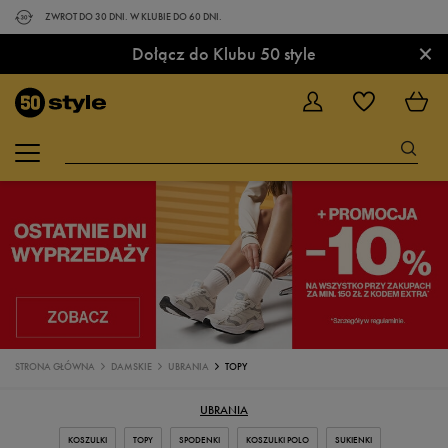
ZWROT DO 30 DNI. W KLUBIE DO 60 DNI.
×
Dołącz do Klubu 50 style
STRONA GŁÓWNA
DAMSKIE
UBRANIA
TOPY
UBRANIA
KOSZULKI
TOPY
SPODENKI
KOSZULKI POLO
SUKIENKI