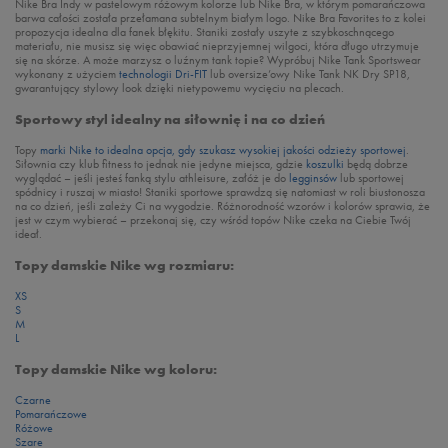
Nike Bra Indy w pastelowym różowym kolorze lub Nike Bra, w którym pomarańczowa
barwa całości została przełamana subtelnym białym logo. Nike Bra Favorites to z kolei
propozycja idealna dla fanek błękitu. Staniki zostały uszyte z szybkoschnącego
materiału, nie musisz się więc obawiać nieprzyjemnej wilgoci, która długo utrzymuje
się na skórze. A może marzysz o luźnym tank topie? Wypróbuj Nike Tank Sportswear
wykonany z użyciem
technologii Dri-FIT
lub oversize’owy Nike Tank NK Dry SP18,
gwarantujący stylowy look dzięki nietypowemu wycięciu na plecach.
Sportowy styl idealny na siłownię i na co dzień
Topy
marki Nike
to idealna opcja, gdy szukasz wysokiej jakości
odzieży sportowej
.
Siłownia czy klub fitness to jednak nie jedyne miejsca, gdzie
koszulki
będą dobrze
wyglądać – jeśli jesteś fanką stylu athleisure, załóż je do
legginsów
lub sportowej
spódnicy i ruszaj w miasto! Staniki sportowe sprawdzą się natomiast w roli biustonosza
na co dzień, jeśli zależy Ci na wygodzie. Różnorodność wzorów i kolorów sprawia, że
jest w czym wybierać – przekonaj się, czy wśród topów Nike czeka na Ciebie Twój
ideał.
Topy damskie Nike wg rozmiaru:
XS
S
M
L
Topy damskie Nike wg koloru:
Czarne
Pomarańczowe
Różowe
Szare