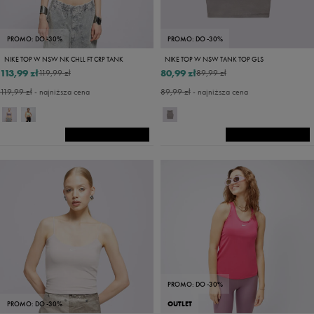
PROMO: DO -30%
PROMO: DO -30%
NIKE TOP W NSW NK CHLL FT CRP TANK
NIKE TOP W NSW TANK TOP GLS
113,99 zł
80,99 zł
119,99 zł
89,99 zł
119,99 zł
- najniższa cena
89,99 zł
- najniższa cena
PROMO: DO -30%
PROMO: DO -30%
OUTLET