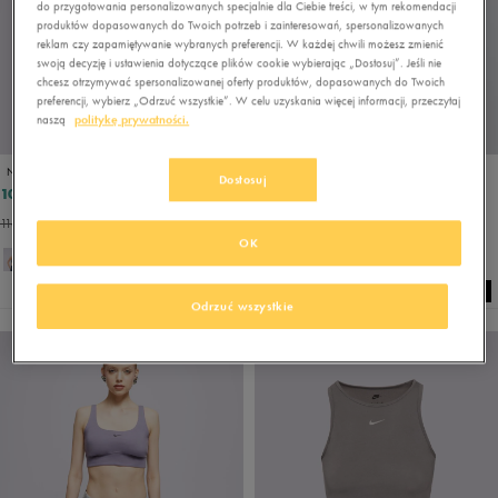
do przygotowania personalizowanych specjalnie dla Ciebie treści, w tym rekomendacji
produktów dopasowanych do Twoich potrzeb i zainteresowań, spersonalizowanych
reklam czy zapamiętywanie wybranych preferencji. W każdej chwili możesz zmienić
swoją decyzję i ustawienia dotyczące plików cookie wybierając „Dostosuj”. Jeśli nie
chcesz otrzymywać spersonalizowanej oferty produktów, dopasowanych do Twoich
preferencji, wybierz „Odrzuć wszystkie”. W celu uzyskania więcej informacji, przeczytaj
naszą
politykę prywatności.
PROMO: DO -30%
NIKE TOP W NSW NK CHLL KNT RIB CRP TNK
NIKE TOP W NSW NK CHLL FT CRP TANK
Dostosuj
109,99 zł
113,99 zł
199,99 zł
119,99 zł
116,99 zł
- najniższa cena
119,99 zł
- najniższa cena
OK
Odrzuć wszystkie