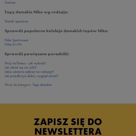
Zielone
Topy damskie Nike wg rodzaju:
Staniki sportowe
Sprawdź popularne kolekcje damskich topów Nike:
Nike Sportswear
Nike Dri-Fit
Sprawdź powiązane poradniki:
Strój na fitness - jak wybrać?
Jak ubrać się na rolki?
Jakie ubrania zabrać na wakacje?
Jak przedłużyć dobry wygląd ubrań?
Wróć do kategorii:
Topy damskie
ZAPISZ SIĘ DO
NEWSLETTERA