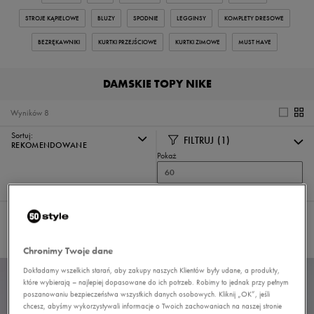
STROJE KĄPIELOWE
BLUZY
SPODNIE
LEGGINSY
KOMPLETY DRESOWE
BEZRĘKAWNIKI
KURTKI PRZEJŚCIOWE
KURTKI ZIMOWE
MUST HAVE
DAMSKIE TOPY NIKE
Wyników
8
Sortuj:
FILTRUJ
(1)
REKOMENDOWANE
Pokaż
60
z 8
Wybrane filtry:
NIKE
Wyczyść filtry
Chronimy Twoje dane
Dokładamy wszelkich starań, aby zakupy naszych Klientów były udane, a produkty,
które wybierają – najlepiej dopasowane do ich potrzeb. Robimy to jednak przy pełnym
poszanowaniu bezpieczeństwa wszystkich danych osobowych. Kliknij „OK”, jeśli
chcesz, abyśmy wykorzystywali informacje o Twoich zachowaniach na naszej stronie