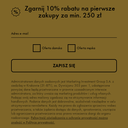
Zgarnij 10% rabatu na pierwsze
zakupy za min. 250 zł
Adres e-mail
Oferta damska
Oferta męska
ZAPISZ SIĘ
Administratorem danych osobowych jest Marketing Investment Group S.A. z
siedzibą w Krakowie (31-871), os. Dywizjonu 303 paw. 1, udostępnione
powyżej dane będą przetwarzane w prawnie uzasadnionym interesie
administratora, za który uważa się marketing produktów i usług własnych.
Podając swój adres mailowy zgadzasz się na otrzymywanie informacji
handlowych. Podanie danych jest dobrowolne, aczkolwiek niezbędne w celu
otrzymywania newslettera. Każdy ma prawo do zgłoszenia sprzeciwu wobec
przetwarzania, a także żądania dostępu do danych, sprostowania, usunięcia
lub ograniczenia przetwarzania oraz prawo wniesienia skargi do organu
nadzorczego.
Pełną treść oświadczenia o ochronie prywatności można
znaleźć w Polityce prywatności.