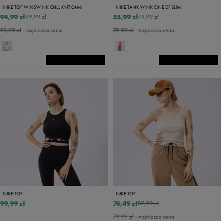
NIKE TOP W NSW NK CHLL KNT CAMI
NIKE TANK W NK ONE DF SLIM
94,99 zł
55,99 zł
99,99 zł
79,99 zł
99,99 zł
- najniższa cena
79,99 zł
- najniższa cena
NIKE TOP
NIKE TOP
99,99 zł
76,49 zł
89,99 zł
79,99 zł
- najniższa cena