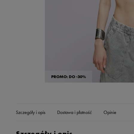
Skechers
Timberland
Umbro
Under Armour
Up8
U.S. Polo ASSN.
Vans
PROMO: DO -30%
Szczegóły i opis
Dostawa i płatność
Opinie
Szczegóły i opis