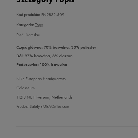
Kod produktu:
FN2832-509
Kategoria:
Topy
Płeć:
Damskie
Część główna: 70% bawełna, 30% poliester
Dół: 97% bawełna, 3% elastan
Podszewka: 100% bawełna
Nike European Headquarters
Colosseum
11213 NL Hilversum, Netherlands
Product.Safety.EMEA@nike.com