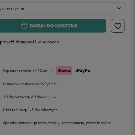
bierz rozmiar
XS
DODAJ DO KOSZYKA
S
prawdź dostępność w salonach
M
L
Kup teraz i zapłać za 30 dni
|
Darmowa dostawa od 299,99 zł
30 dni na zwrot, 60 dni w
Klubie
Czas realizacji 1-5 dni roboczych
Sposoby płatności:
przelew zwykły, za pobraniem, płatność online