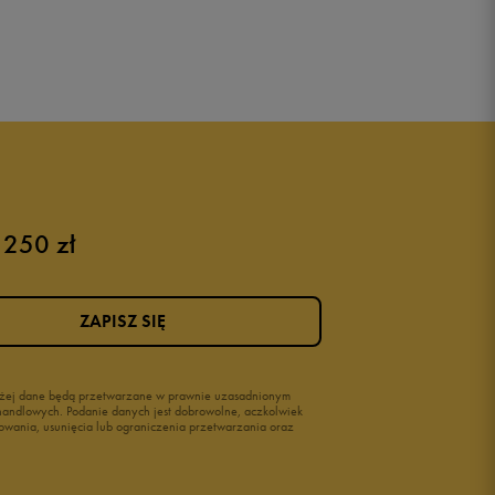
 250 zł
ZAPISZ SIĘ
wyżej dane będą przetwarzane w prawnie uzasadnionym
i handlowych. Podanie danych jest dobrowolne, aczkolwiek
owania, usunięcia lub ograniczenia przetwarzania oraz