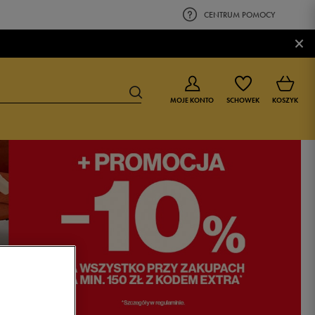
CENTRUM POMOCY
×
MOJE KONTO
SCHOWEK
KOSZYK
BUTY DLA CHŁOPCA
BUTY DLA DZIEWCZYNKI
0-4 lat
0-4 lat
4-8 lat
4-8 lat
9-16 lat
9-16 lat