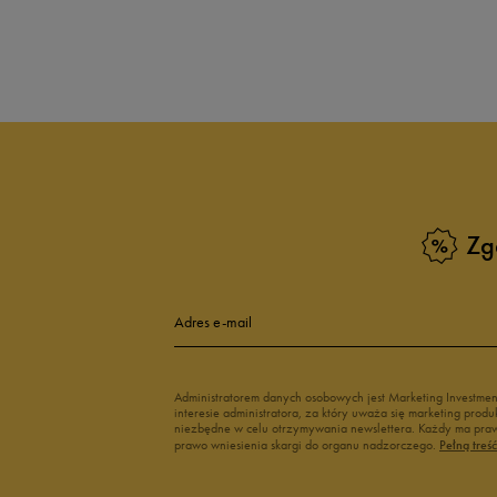
Produkt nie posia
Zg
Adres e-mail
Administratorem danych osobowych jest Marketing Investme
interesie administratora, za który uważa się marketing pro
niezbędne w celu otrzymywania newslettera. Każdy ma prawo
prawo wniesienia skargi do organu nadzorczego.
Pełną treś