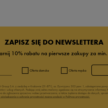
da recenzji
ZAPISZ SIĘ DO NEWSLETTERA
arnij 10% rabatu na pierwsze zakupy za min.
Oferta damska
Oferta męska
nt Group S.A. z siedzibą w Krakowie (31-871), os. Dywizjonu 303 paw. 1, udostępnione po
duktów i usług własnych. Podając swój adres mailowy zgadzasz się na otrzymywanie informacj
 do zgłoszenia sprzeciwu wobec przetwarzania, a także żądania dostępu do danych, sprost
ć oświadczenia o ochronie prywatności można znaleźć w Polityce prywatności.