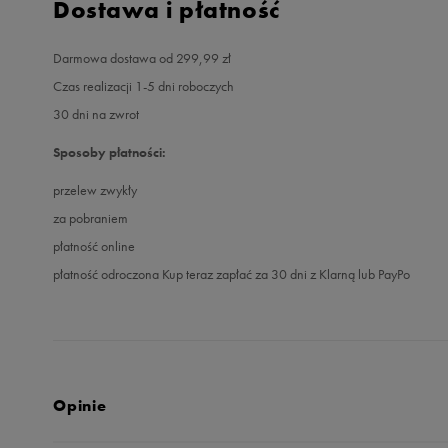
Dostawa i płatność
Darmowa dostawa od 299,99 zł
Czas realizacji 1-5 dni roboczych
30 dni na zwrot
Sposoby płatności:
przelew zwykły
za pobraniem
płatność online
płatność odroczona Kup teraz zapłać za 30 dni z Klarną lub PayPo
Opinie