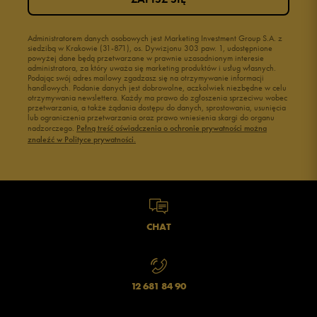
Administratorem danych osobowych jest Marketing Investment Group S.A. z
siedzibą w Krakowie (31-871), os. Dywizjonu 303 paw. 1, udostępnione
powyżej dane będą przetwarzane w prawnie uzasadnionym interesie
administratora, za który uważa się marketing produktów i usług własnych.
Podając swój adres mailowy zgadzasz się na otrzymywanie informacji
handlowych. Podanie danych jest dobrowolne, aczkolwiek niezbędne w celu
otrzymywania newslettera. Każdy ma prawo do zgłoszenia sprzeciwu wobec
przetwarzania, a także żądania dostępu do danych, sprostowania, usunięcia
lub ograniczenia przetwarzania oraz prawo wniesienia skargi do organu
nadzorczego.
Pełną treść oświadczenia o ochronie prywatności można
znaleźć w Polityce prywatności.
CHAT
12 681 84 90