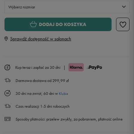
Wybierz rozmiar
XS
DODAJ DO KOSZYKA
Sprawdź dostępność w salonach
S
M
Kup teraz i zapłać za 30 dni
|
L
Darmowa dostawa od 299,99 zł
30 dni na zwrot, 60 dni w
Klubie
Czas realizacji 1-5 dni roboczych
Sposoby płatności:
przelew zwykły, za pobraniem, płatność online