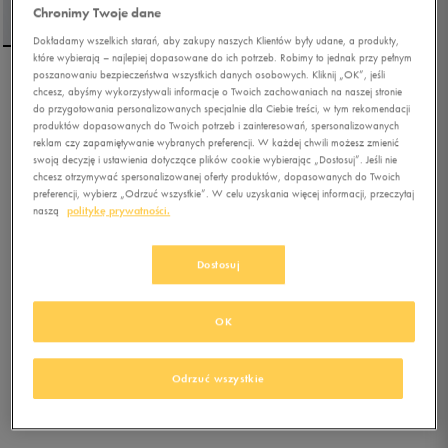
Chronimy Twoje dane
Dokładamy wszelkich starań, aby zakupy naszych Klientów były udane, a produkty,
które wybierają – najlepiej dopasowane do ich potrzeb. Robimy to jednak przy pełnym
poszanowaniu bezpieczeństwa wszystkich danych osobowych. Kliknij „OK”, jeśli
NIKE TOP W NSW NK
chcesz, abyśmy wykorzystywali informacje o Twoich zachowaniach na naszej stronie
do przygotowania personalizowanych specjalnie dla Ciebie treści, w tym rekomendacji
CHLL FT CRP TANK
produktów dopasowanych do Twoich potrzeb i zainteresowań, spersonalizowanych
reklam czy zapamiętywanie wybranych preferencji. W każdej chwili możesz zmienić
0.0
(
0
)
swoją decyzję i ustawienia dotyczące plików cookie wybierając „Dostosuj”. Jeśli nie
chcesz otrzymywać spersonalizowanej oferty produktów, dopasowanych do Twoich
113,99
zł
z Vat
preferencji, wybierz „Odrzuć wszystkie”. W celu uzyskania więcej informacji, przeczytaj
naszą
politykę prywatności.
119,99
zł
-5%
(najniższa cena z 30 dni przed obniżką)
119,99
zł
-5%
(cena bezpośrednio przed promocją)
+ 600 PKT W
KLUBIE 50 STYLE
Dostosuj
OK
Kolor:
zielony
Odrzuć wszystkie