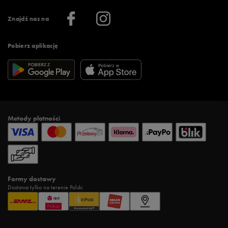
Informacje o firmie
Więcej regulaminów >
Znajdź nas na
Pobierz aplikację
Metody płatności
Formy dostawy
Dostawa tylko na terenie Polski