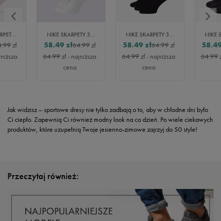
ADIDAS SKARPETY T SPW LOW 3P
NIKE SKARPETY 3PPK VALUE COTTON CREW
NIKE SKARPETY 3PPK VALUE COTTON CREW
58.49
zł
58.49
zł
58.4
4.99
zł
64.99
zł
64.99
zł
jniższa
64.99
zł
- najniższa
64.99
zł
- najniższa
64.99
cena
cena
Jak widzisz – sportowe dresy nie tylko zadbają o to, aby w chłodne dni było
Ci ciepło. Zapewnią Ci również modny look na co dzień. Po wiele ciekawych
produktów, które uzupełnią Twoje jesienno-zimowe zajrzyj do 50 style!
Przeczytaj również: