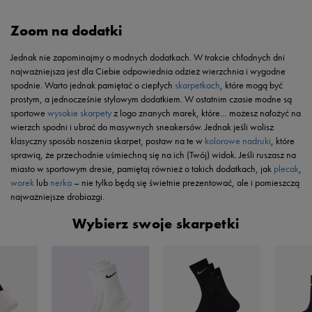
Zoom na dodatki
Jednak nie zapominajmy o modnych dodatkach. W trakcie chłodnych dni
najważniejsza jest dla Ciebie odpowiednia odzież wierzchnia i wygodne
spodnie. Warto jednak pamiętać o ciepłych
skarpetkach
, które mogą być
prostym, a jednocześnie stylowym dodatkiem. W ostatnim czasie modne są
sportowe
wysokie skarpety
z logo znanych marek, które… możesz nałożyć na
wierzch spodni i ubrać do masywnych sneakersów. Jednak jeśli wolisz
klasyczny sposób noszenia skarpet, postaw na te w
kolorowe nadruki
, które
sprawią, że przechodnie uśmiechną się na ich (Twój) widok. Jeśli ruszasz na
miasto w sportowym dresie, pamiętaj również o takich dodatkach, jak
plecak
,
worek
lub
nerka
– nie tylko będą się świetnie prezentować, ale i pomieszczą
najważniejsze drobiazgi.
Wybierz swoje skarpetki