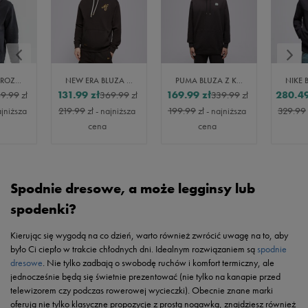
NIKE BLUZA ROZPINANA SPORTSWEAR CLUB FLEECE
NEW ERA BLUZA Z KAPTUREM NE SCRIPT LOGO NONE
PUMA BLUZA Z KAPTUREM FOR THE FANBASE SUPER PUMA
131.99
zł
169.99
zł
280.4
9.99
zł
369.99
zł
339.99
zł
ajniższa
219.99
zł
- najniższa
199.99
zł
- najniższa
329.99
cena
cena
Spodnie dresowe, a może legginsy lub
spodenki?
Kierując się wygodą na co dzień, warto również zwrócić uwagę na to, aby
było Ci ciepło w trakcie chłodnych dni. Idealnym rozwiązaniem są
spodnie
dresowe
. Nie tylko zadbają o swobodę ruchów i komfort termiczny, ale
jednocześnie będą się świetnie prezentować (nie tylko na kanapie przed
telewizorem czy podczas rowerowej wycieczki). Obecnie znane marki
oferują nie tylko klasyczne propozycje z prostą nogawką, znajdziesz również