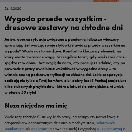
24.11.2020
Wygoda przede wszystkim -
dresowe zestawy na chłodne dni
Jesień, obecna sytuacja związana z pandemią i dłuższe wieczory
sprawiają, że tworząc swoje stylówki stawiasz przede wszystkim na
wygodę? Wcale nas to nie dziwi. Komfort to kluczowy element, na
który warto zwracać uwagę. Szczególnie teraz, gdy większość czasu
spędzasz w domu. Bez względu na to, czy pracujesz zdalnie, czy po
powrocie z pracy uwielbiasz wskakiwać w wygodne dresy – to
właśnie one są podstawą stylizacji na chłodne dni. Jakie propozycje
zadbają nie tylko o Twój komfort, ale i dobry look? Poniżej znajdziesz
kilka ciekawych przykładów, które z łatwością odnajdziesz również
w ofercie 50 style!
Bluza niejedno ma imię
Wiele razy zdarzyło Ci się wyjść do pracy, na zakupy czy nawet kawę z
przyjaciółką w dopasowanych dżinsach o modnym kroju,
kolorowych
sneakersach
lub
dad shoes
(a nawet botkach) i wygodnej
bluzie dresowej
z