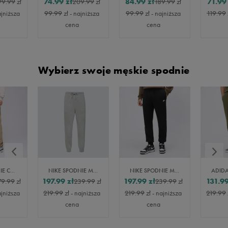
74.99
zł
84.99
zł
71.99
99.99
zł
209.99
zł
189.99
zł
ajniższa
99.99
zł
- najniższa
99.99
zł
- najniższa
119.99
cena
cena
Wybierz swoje męskie spodnie
NIKE SPODNIE CLUB
NIKE SPODNIE M NK CLUB BB JOGGER
NIKE SPODNIE M NK CLUB BB JOGGER
197.99
zł
197.99
zł
131.9
79.99
zł
239.99
zł
239.99
zł
ajniższa
219.99
zł
- najniższa
219.99
zł
- najniższa
219.99
cena
cena