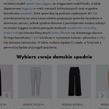
mnóstwo modeli
spodni typu joggery
ze ściągaczami wokół kostki, a także
dopasowane
legginsy
w wielu wersjach kolorystycznych oraz wygodne
bawełniane
spodenki
, które sprawdzą się podczas cieplejszych dni. Co
prawda jesienią czy zimą nasza ostatnia propozycja sprawdzi się jedynie w
domowym zaciszu, jednak spodnie dresowe z powodzeniem możesz założyć
na miasto! Joggery świetnie pasują do modnych
sneakersów za kostkę
,
butów mid
czy również klasycznych
butów lifestyle
czy skórzanego obuwia.
Do tego bawełniany
T-shirt
lub bluza w wyrazistym kolorze i pikowana
kurtka
lub skórzana ramoneska. W takim wydaniu będzie Ci ciepło, a Twój look z
pewnością będzie przyciągał spojrzenia.
Wybierz swoje damskie spodnie
NIKE SPODNIE W NSW TREND WVN MR PANT
REEBOK SPODNIE AMANDA ELASTICATED
REEBOK SPODNIE YARA WIDE HEM OPEN