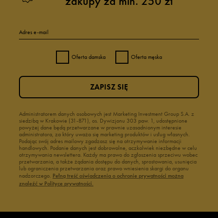
zakupy za min. 250 zł
Adres e-mail
Oferta damska
Oferta męska
ZAPISZ SIĘ
Administratorem danych osobowych jest Marketing Investment Group S.A. z
siedzibą w Krakowie (31-871), os. Dywizjonu 303 paw. 1, udostępnione
powyżej dane będą przetwarzane w prawnie uzasadnionym interesie
administratora, za który uważa się marketing produktów i usług własnych.
Podając swój adres mailowy zgadzasz się na otrzymywanie informacji
handlowych. Podanie danych jest dobrowolne, aczkolwiek niezbędne w celu
otrzymywania newslettera. Każdy ma prawo do zgłoszenia sprzeciwu wobec
przetwarzania, a także żądania dostępu do danych, sprostowania, usunięcia
lub ograniczenia przetwarzania oraz prawo wniesienia skargi do organu
nadzorczego.
Pełną treść oświadczenia o ochronie prywatności można
znaleźć w Polityce prywatności.