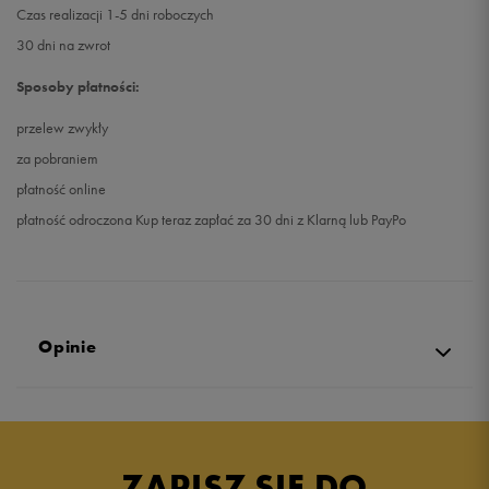
Czas realizacji 1-5 dni roboczych
30 dni na zwrot
Sposoby płatności:
przelew zwykły
za pobraniem
płatność online
płatność odroczona Kup teraz zapłać za 30 dni z Klarną lub PayPo
Opinie
4.9
opinii klientów
74
z całego okresu
ZAPISZ SIĘ DO