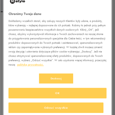
Chronimy Twoje dane
Dokładamy wszelkich starań, aby zakupy naszych Klientów były udane, a produkty,
NIKE BLUZA ROZPINANA
które wybierają – najlepiej dopasowane do ich potrzeb. Robimy to jednak przy pełnym
SPORTSWEAR CLUB
poszanowaniu bezpieczeństwa wszystkich danych osobowych. Kliknij „OK”, jeśli
chcesz, abyśmy wykorzystywali informacje o Twoich zachowaniach na naszej stronie
FLEECE
do przygotowania personalizowanych specjalnie dla Ciebie treści, w tym rekomendacji
produktów dopasowanych do Twoich potrzeb i zainteresowań, spersonalizowanych
4.9
(
74
)
reklam czy zapamiętywanie wybranych preferencji. W każdej chwili możesz zmienić
197,99
zł
z Vat
swoją decyzję i ustawienia dotyczące plików cookie wybierając „Dostosuj”. Jeśli nie
chcesz otrzymywać spersonalizowanej oferty produktów, dopasowanych do Twoich
212,49
zł
-7%
(najniższa cena z 30 dni przed obniżką)
preferencji, wybierz „Odrzuć wszystkie”. W celu uzyskania więcej informacji, przeczytaj
naszą
politykę prywatności.
219,99
zł
-10%
(cena bezpośrednio przed promocją)
+ 1100 PKT W
KLUBIE 50 STYLE
Dostosuj
Kolor:
szary
OK
Odrzuć wszystkie