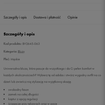
Szczegóły i opis
Dostawa i płatność
Opinie
Szczegóły i opis
Kod produktu:
BV2645-063
Kategoria:
Bluzy
Płeć:
Męskie
Uniwersalna bluza, która pasuje do wszystkiego i da Ci pełen komfort w
każdych okolicznościach? Wybierz tę od adidas i stwórz wygodny outfit na co
dzień lub zwieńcz nią stylizację na wyjątkową okazję.
swobodny fason
zamek na całej długości
kaptur z opcją regulacji
ściągacze przy rękawach oraz w pasie