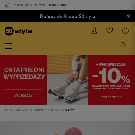
ZWROT DO 30 DNI. W KLUBIE DO 60 DNI.
×
Dołącz do Klubu 50 style
STRONA GŁÓWNA
MĘSKIE
UBRANIA
BLUZY