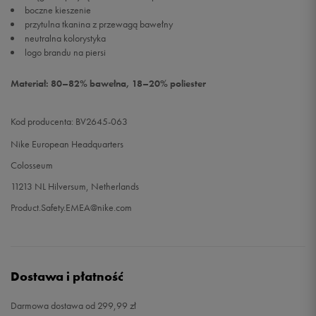
boczne kieszenie
przytulna tkanina z przewagą bawełny
neutralna kolorystyka
logo brandu na piersi
Materiał: 80–82% bawełna, 18–20% poliester
Kod producenta: BV2645-063
Nike European Headquarters
Colosseum
11213 NL Hilversum, Netherlands
Product.Safety.EMEA@nike.com
Dostawa i płatność
Darmowa dostawa od 299,99 zł