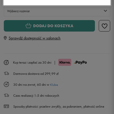
Wybierz rozmiar
XS
Powiadom o dostępności
DODAJ DO KOSZYKA
Sprawdź dostępność w salonach
S
Powiadom o dostępności
M
Powiadom o dostępności
Kup teraz i zapłać za 30 dni
|
L
Powiadom o dostępności
Darmowa dostawa od 299,99 zł
XL
30 dni na zwrot, 60 dni w
Klubie
XXL
Czas realizacji 1-5 dni roboczych
Sposoby płatności:
przelew zwykły, za pobraniem, płatność online