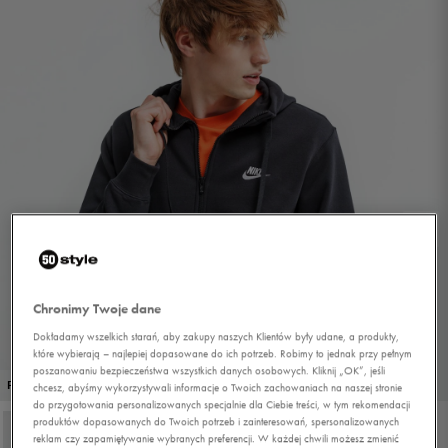
Chronimy Twoje dane
Dokładamy wszelkich starań, aby zakupy naszych Klientów były udane, a produkty,
które wybierają – najlepiej dopasowane do ich potrzeb. Robimy to jednak przy pełnym
poszanowaniu bezpieczeństwa wszystkich danych osobowych. Kliknij „OK”, jeśli
1/4
PROMO: DO -30%
chcesz, abyśmy wykorzystywali informacje o Twoich zachowaniach na naszej stronie
do przygotowania personalizowanych specjalnie dla Ciebie treści, w tym rekomendacji
produktów dopasowanych do Twoich potrzeb i zainteresowań, spersonalizowanych
reklam czy zapamiętywanie wybranych preferencji. W każdej chwili możesz zmienić