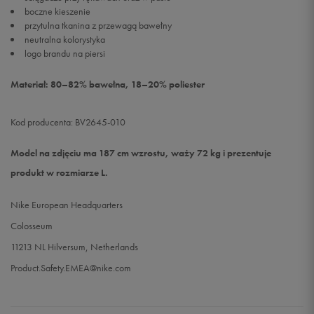
boczne kieszenie
przytulna tkanina z przewagą bawełny
neutralna kolorystyka
logo brandu na piersi
Materiał: 80–82% bawełna, 18–20% poliester
Kod producenta: BV2645-010
Model na zdjęciu ma 187 cm wzrostu, waży 72 kg i prezentuje
produkt w rozmiarze L.
Nike European Headquarters
Colosseum
11213 NL Hilversum, Netherlands
Product.Safety.EMEA@nike.com