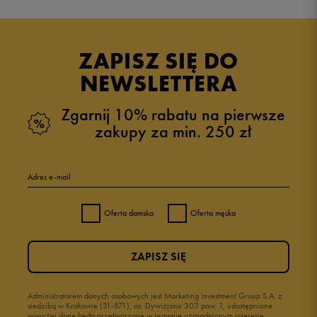
4.9
opinii klientów
74
z całego okresu
ZAPISZ SIĘ DO
zebranych i zweryfikowanych przez
NEWSLETTERA
Zgarnij 10% rabatu na pierwsze
zakupy za min. 250 zł
5
97%
Adres e-mail
4
1%
Oferta damska
Oferta męska
3
0%
ZAPISZ SIĘ
2
0%
1
Administratorem danych osobowych jest Marketing Investment Group S.A. z
1%
siedzibą w Krakowie (31-871), os. Dywizjonu 303 paw. 1, udostępnione
powyżej dane będą przetwarzane w prawnie uzasadnionym interesie