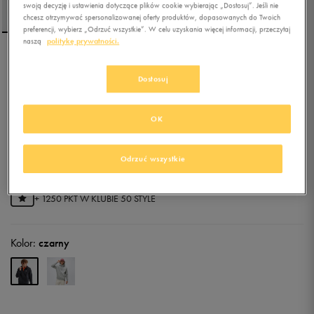
swoją decyzję i ustawienia dotyczące plików cookie wybierając „Dostosuj”. Jeśli nie
chcesz otrzymywać spersonalizowanej oferty produktów, dopasowanych do Twoich
preferencji, wybierz „Odrzuć wszystkie”. W celu uzyskania więcej informacji, przeczytaj
naszą
politykę prywatności.
NIKE BLUZA ROZPINANA
SPORTSWEAR CLUB
Dostosuj
FLEECE
OK
4.9
(
74
)
212,49
zł
z Vat
Odrzuć wszystkie
231,99
zł
-8%
(najniższa cena z 30 dni przed obniżką)
249,99
zł
-15%
(cena bezpośrednio przed promocją)
+ 1250 PKT W
KLUBIE 50 STYLE
Kolor:
czarny