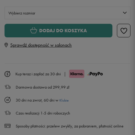
Wybierz rozmiar
S
Powiadom o dostępności
DODAJ DO KOSZYKA
Sprawdź dostępność w salonach
M
Powiadom o dostępności
L
Powiadom o dostępności
Kup teraz i zapłać za 30 dni
|
XL
Darmowa dostawa od 299,99 zł
XXL
30 dni na zwrot, 60 dni w
Klubie
Czas realizacji 1-5 dni roboczych
Sposoby płatności:
przelew zwykły, za pobraniem, płatność online