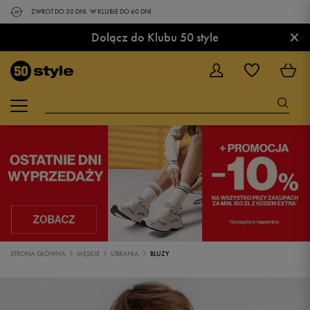
ZWROT DO 30 DNI. W KLUBIE DO 60 DNI.
×
Dołącz do Klubu 50 style
STRONA GŁÓWNA
MĘSKIE
UBRANIA
BLUZY