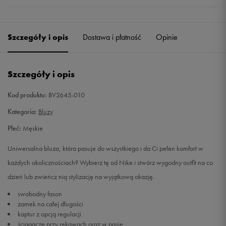
Szczegóły i opis
Dostawa i płatność
Opinie
Szczegóły i opis
Kod produktu:
BV2645-010
Kategoria:
Bluzy
Płeć:
Męskie
Uniwersalna bluza, która pasuje do wszystkiego i da Ci pełen komfort w
każdych okolicznościach? Wybierz tę od Nike i stwórz wygodny outfit na co
dzień lub zwieńcz nią stylizację na wyjątkową okazję.
swobodny fason
zamek na całej długości
kaptur z opcją regulacji
ściągacze przy rękawach oraz w pasie