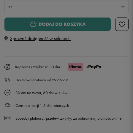
XXL
S
Powiadom o dostępności
DODAJ DO KOSZYKA
Sprawdź dostępność w salonach
M
Powiadom o dostępności
L
Powiadom o dostępności
Kup teraz i zapłać za 30 dni
|
XL
Powiadom o dostępności
Darmowa dostawa od 299,99 zł
XXL
30 dni na zwrot, 60 dni w
Klubie
Czas realizacji 1-5 dni roboczych
Sposoby płatności:
przelew zwykły, za pobraniem, płatność online