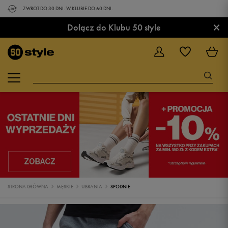
ZWROT DO 30 DNI. W KLUBIE DO 60 DNI.
×
Dołącz do Klubu 50 style
STRONA GŁÓWNA
MĘSKIE
UBRANIA
SPODNIE