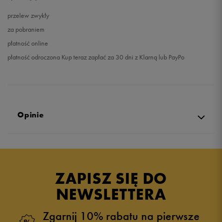
przelew zwykły
za pobraniem
płatność online
płatność odroczona Kup teraz zapłać za 30 dni z Klarną lub PayPo
Opinie
5.0
opinii klientów
104
z całego okresu
ZAPISZ SIĘ DO
zebranych i zweryfikowanych przez
NEWSLETTERA
Zgarnij 10% rabatu na pierwsze