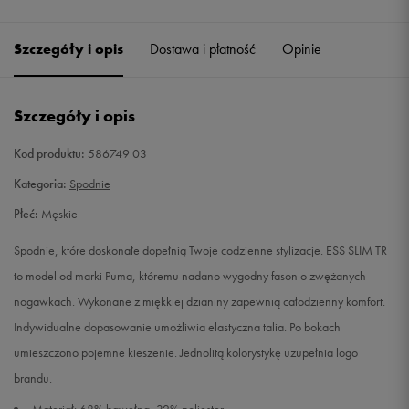
Szczegóły i opis
Dostawa i płatność
Opinie
Szczegóły i opis
Kod produktu:
586749 03
Kategoria:
Spodnie
Płeć:
Męskie
Spodnie, które doskonałe dopełnią Twoje codzienne stylizacje. ESS SLIM TR
to model od marki Puma, któremu nadano wygodny fason o zwężanych
nogawkach. Wykonane z miękkiej dzianiny zapewnią całodzienny komfort.
Indywidualne dopasowanie umożliwia elastyczna talia. Po bokach
umieszczono pojemne kieszenie. Jednolitą kolorystykę uzupełnia logo
brandu.