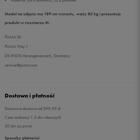
Materiał: 68% bawełna, 32% poliester
Model na zdjęciu ma 189 cm wzrostu, waży 85 kg i prezentuje
produkt w rozmiarze M.
PUMA SE
PUMA Way 1
DE-91074 Herzogenaurach, Germany
service@puma.com
Dostawa i płatność
Darmowa dostawa od 299,99 zł
Czas realizacji 1-5 dni roboczych
30 dni na zwrot
Sposoby płatności: