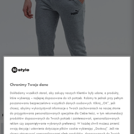
Chronimy Twoje dane
Dokładamy wszelkich starań, aby zakupy naszych Klientów były udane, a produkty,
które wybierają – najlepiej dopasowane do ich potrzeb. Robimy to jednak przy pełnym
poszanowaniu bezpieczeństwa wszystkich danych osobowych. Kliknij „OK”, jeśli
chcesz, abyśmy wykorzystywali informacje o Twoich zachowaniach na naszej stronie
do przygotowania personalizowanych specjalnie dla Ciebie treści, w tym rekomendacji
1/3
PROMO: DO -30%
produktów dopasowanych do Twoich potrzeb i zainteresowań, spersonalizowanych
reklam czy zapamiętywanie wybranych preferencji. W każdej chwili możesz zmienić
swoją decyzję i ustawienia dotyczące plików cookie wybierając „Dostosuj”. Jeśli nie
chcesz otrzymywać spersonalizowanej oferty produktów, dopasowanych do Twoich