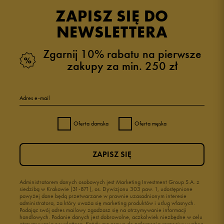
opinii klientów
95
z całego okresu
ZAPISZ SIĘ DO
zebranych i zweryfikowanych przez
NEWSLETTERA
Zgarnij 10% rabatu na pierwsze
zakupy za min. 250 zł
5
96%
Adres e-mail
4
4%
Oferta damska
Oferta męska
3
0%
ZAPISZ SIĘ
2
0%
1
Administratorem danych osobowych jest Marketing Investment Group S.A. z
0%
siedzibą w Krakowie (31-871), os. Dywizjonu 303 paw. 1, udostępnione
powyżej dane będą przetwarzane w prawnie uzasadnionym interesie
administratora, za który uważa się marketing produktów i usług własnych.
Podając swój adres mailowy zgadzasz się na otrzymywanie informacji
handlowych. Podanie danych jest dobrowolne, aczkolwiek niezbędne w celu