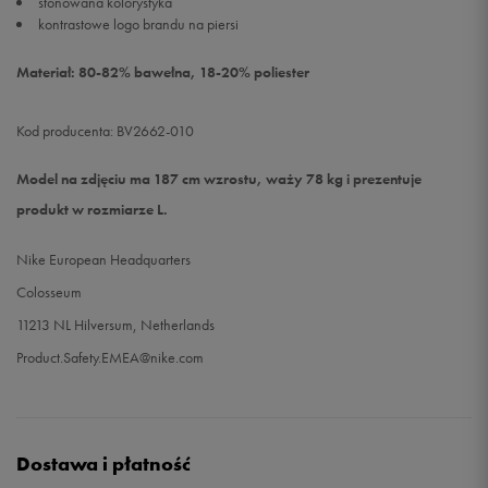
stonowana kolorystyka
kontrastowe logo brandu na piersi
Materiał: 80-82% bawełna, 18-20% poliester
Kod producenta: BV2662-010
Model na zdjęciu ma 187 cm wzrostu, waży 78 kg i prezentuje
produkt w rozmiarze L.
Nike European Headquarters
Colosseum
11213 NL Hilversum, Netherlands
Product.Safety.EMEA@nike.com
Dostawa i płatność