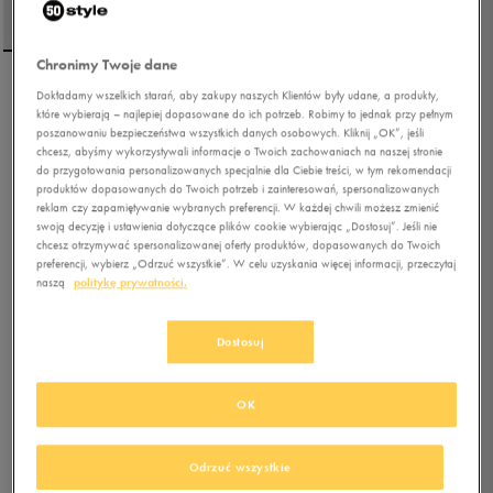
Chronimy Twoje dane
Dokładamy wszelkich starań, aby zakupy naszych Klientów były udane, a produkty,
NIKE BLUZA SPORTSWEAR
które wybierają – najlepiej dopasowane do ich potrzeb. Robimy to jednak przy pełnym
CLUB FLEECE
poszanowaniu bezpieczeństwa wszystkich danych osobowych. Kliknij „OK”, jeśli
chcesz, abyśmy wykorzystywali informacje o Twoich zachowaniach na naszej stronie
do przygotowania personalizowanych specjalnie dla Ciebie treści, w tym rekomendacji
5.0
(
95
)
produktów dopasowanych do Twoich potrzeb i zainteresowań, spersonalizowanych
175,99
zł
z Vat
reklam czy zapamiętywanie wybranych preferencji. W każdej chwili możesz zmienić
swoją decyzję i ustawienia dotyczące plików cookie wybierając „Dostosuj”. Jeśli nie
186,99
zł
-6%
(najniższa cena z 30 dni przed obniżką)
chcesz otrzymywać spersonalizowanej oferty produktów, dopasowanych do Twoich
219,99
zł
-20%
(cena bezpośrednio przed promocją)
preferencji, wybierz „Odrzuć wszystkie”. W celu uzyskania więcej informacji, przeczytaj
naszą
politykę prywatności.
+ 1100 PKT W
KLUBIE 50 STYLE
Dostosuj
Kolor:
czarny
OK
Odrzuć wszystkie