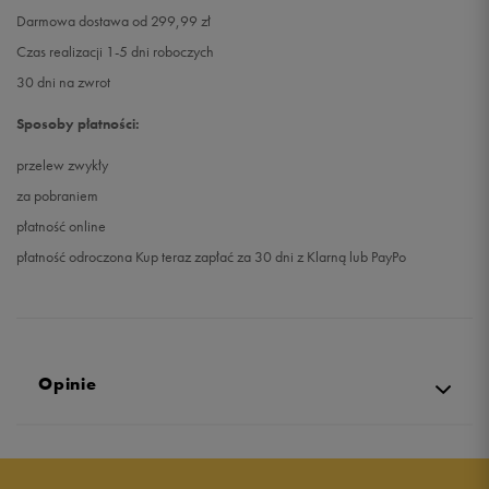
Darmowa dostawa od 299,99 zł
Czas realizacji 1-5 dni roboczych
30 dni na zwrot
Sposoby płatności:
przelew zwykły
za pobraniem
płatność online
płatność odroczona Kup teraz zapłać za 30 dni z Klarną lub PayPo
Opinie
5.0