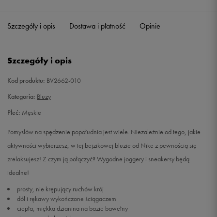
Szczegóły i opis
Dostawa i płatność
Opinie
Szczegóły i opis
Kod produktu:
BV2662-010
Kategoria:
Bluzy
Płeć:
Męskie
Pomysłów na spędzenie popołudnia jest wiele. Niezależnie od tego, jakie
aktywności wybierzesz, w tej bejzikowej bluzie od Nike z pewnością się
zrelaksujesz! Z czym ją połączyć? Wygodne joggery i sneakersy będą
idealne!
prosty, nie krępujący ruchów krój
dół i rękawy wykończone ściągaczem
ciepła, miękka dzianina na bazie bawełny