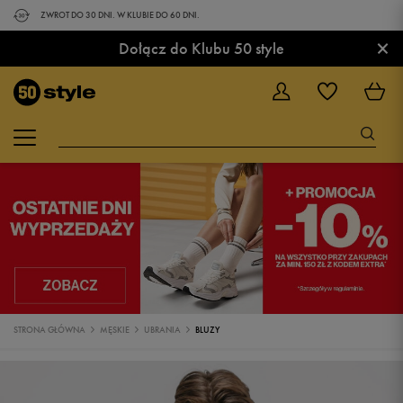
ZWROT DO 30 DNI. W KLUBIE DO 60 DNI.
×
Dołącz do Klubu 50 style
STRONA GŁÓWNA
MĘSKIE
UBRANIA
BLUZY