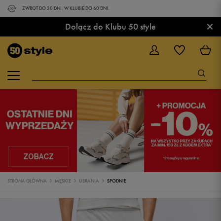
ZWROT DO 30 DNI. W KLUBIE DO 60 DNI.
×
Dołącz do Klubu 50 style
STRONA GŁÓWNA
MĘSKIE
UBRANIA
SPODNIE