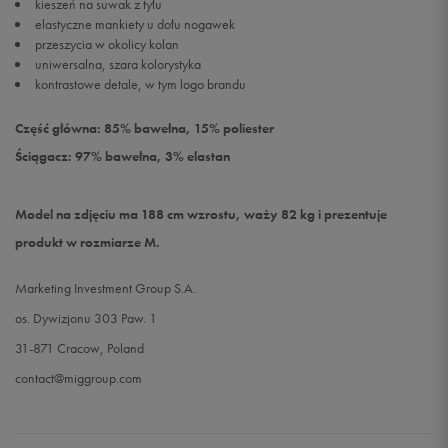
kieszeń na suwak z tyłu
elastyczne mankiety u dołu nogawek
przeszycia w okolicy kolan
uniwersalna, szara kolorystyka
kontrastowe detale, w tym logo brandu
Część główna: 85% bawełna, 15% poliester
Ściągacz: 97% bawełna, 3% elastan
Model na zdjęciu ma 188 cm wzrostu, waży 82 kg i prezentuje
produkt w rozmiarze M.
Marketing Investment Group S.A.
os. Dywizjonu 303 Paw. 1
31-871 Cracow, Poland
contact@miggroup.com