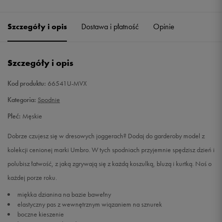
Szczegóły i opis
Dostawa i płatność
Opinie
Szczegóły i opis
Kod produktu:
66541U-MVX
Kategoria:
Spodnie
Płeć:
Męskie
Dobrze czujesz się w dresowych joggerach? Dodaj do garderoby model z
kolekcji cenionej marki Umbro. W tych spodniach przyjemnie spędzisz dzień i
polubisz łatwość, z jaką zgrywają się z każdą koszulką, bluzą i kurtką. Noś o
każdej porze roku.
miękka dzianina na bazie bawełny
elastyczny pas z wewnętrznym wiązaniem na sznurek
boczne kieszenie