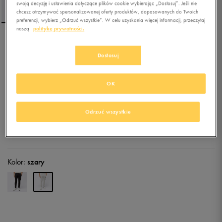
swoją decyzję i ustawienia dotyczące plików cookie wybierając „Dostosuj”. Jeśli nie
chcesz otrzymywać spersonalizowanej oferty produktów, dopasowanych do Twoich
preferencji, wybierz „Odrzuć wszystkie”. W celu uzyskania więcej informacji, przeczytaj
naszą
politykę prywatności.
UMBRO SPODNIE
Dostosuj
5.0
(
31
)
OK
69,99
zł
z Vat
77,99
zł
-10%
(najniższa cena z 30 dni przed obniżką)
Odrzuć wszystkie
159,99
zł
-56%
(cena początkowa)
+ 350 PKT W
KLUBIE 50 STYLE
Kolor:
szary