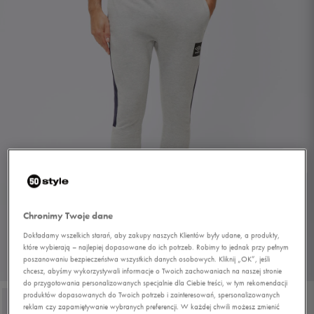
Chronimy Twoje dane
Dokładamy wszelkich starań, aby zakupy naszych Klientów były udane, a produkty,
które wybierają – najlepiej dopasowane do ich potrzeb. Robimy to jednak przy pełnym
poszanowaniu bezpieczeństwa wszystkich danych osobowych. Kliknij „OK”, jeśli
1/4
chcesz, abyśmy wykorzystywali informacje o Twoich zachowaniach na naszej stronie
do przygotowania personalizowanych specjalnie dla Ciebie treści, w tym rekomendacji
produktów dopasowanych do Twoich potrzeb i zainteresowań, spersonalizowanych
reklam czy zapamiętywanie wybranych preferencji. W każdej chwili możesz zmienić