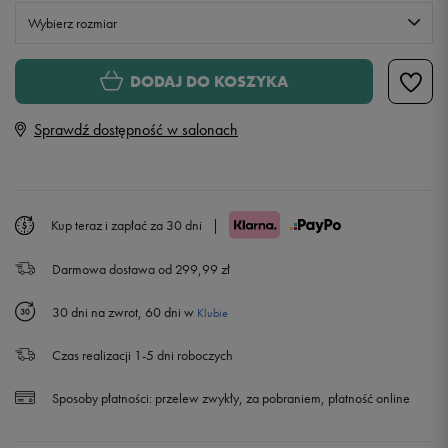
Wybierz rozmiar
XS
Powiadom o dostępności
DODAJ DO KOSZYKA
Sprawdź dostępność w salonach
S
M
Kup teraz i zapłać za 30 dni
|
L
Powiadom o dostępności
Darmowa dostawa od 299,99 zł
XL
Powiadom o dostępności
30 dni na zwrot, 60 dni w
Klubie
XXL
Czas realizacji 1-5 dni roboczych
Sposoby płatności:
przelew zwykły, za pobraniem, płatność online