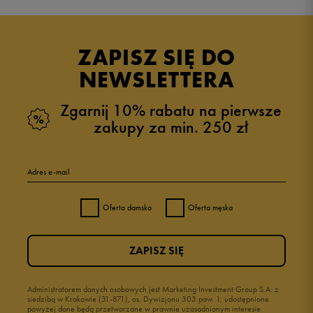
5.0
opinii klientów
31
z całego okresu
ZAPISZ SIĘ DO
zebranych i zweryfikowanych przez
NEWSLETTERA
Zgarnij 10% rabatu na pierwsze
zakupy za min. 250 zł
5
97%
Adres e-mail
4
3%
Oferta damska
Oferta męska
3
0%
ZAPISZ SIĘ
2
0%
1
Administratorem danych osobowych jest Marketing Investment Group S.A. z
0%
siedzibą w Krakowie (31-871), os. Dywizjonu 303 paw. 1, udostępnione
powyżej dane będą przetwarzane w prawnie uzasadnionym interesie