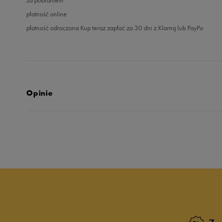
płatność online
płatność odroczona Kup teraz zapłać za 30 dni z Klarną lub PayPo
Opinie
5.0
opinii klientów
4
z całego okresu
zebranych i zweryfikowanych przez