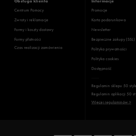
Obsługa klienta
Informacje
Centrum Pomocy
Promocje
Zwroty i reklamacje
Karta podarunkowa
Jak zbieramy opinie?
Formy i koszty dostawy
Newsletter
Formy płatności
Bezpieczne zakupy (SSL)
Opinie k
Czas realizacji zamówienia
Polityka prywatności
Polityka cookies
Dostępność
Regulamin sklepu 50 styl
Regulamin aplikacji 50 st
Więcej regulaminów >