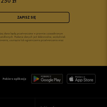
 250 zł
ZAPISZ SIĘ
wyżej dane będą przetwarzane w prawnie uzasadnionym
i handlowych. Podanie danych jest dobrowolne, aczkolwiek
owania, usunięcia lub ograniczenia przetwarzania oraz
Pobierz aplikację