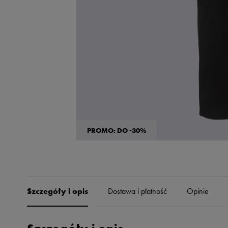
Skechers
Timberland
Umbro
Under Armour
Up8
U.S. Polo ASSN.
Vans
PROMO: DO -30%
Szczegóły i opis
Dostawa i płatność
Opinie