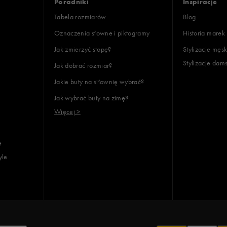
Poradniki
Inspiracje
Tabela rozmiarów
Blog
Oznaczenia słowne i piktogramy
Historia marek
Jak zmierzyć stopę?
Stylizacje męsk
Stylizacje dam
Jak dobrać rozmiar?
lientów
Jakie buty na siłownię wybrać?
Jak wybrać buty na zimę?
Wyczyść
Szukaj
Więcej >
e
yle