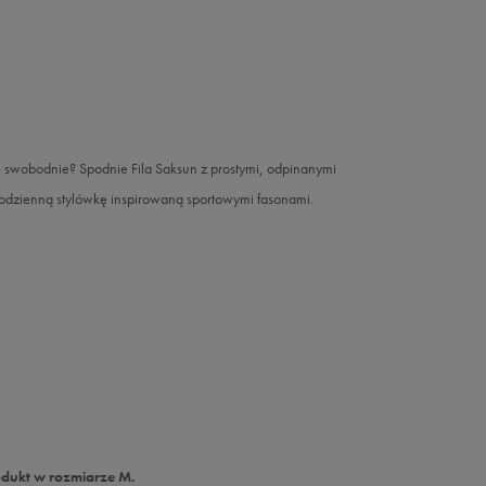
ę swobodnie? Spodnie Fila Saksun z prostymi, odpinanymi
 codzienną stylówkę inspirowaną sportowymi fasonami.
odukt w rozmiarze M.