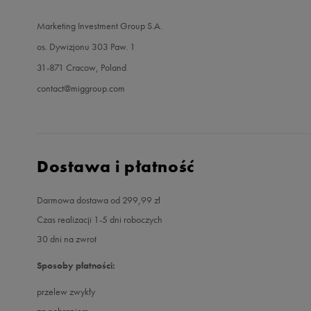
Marketing Investment Group S.A.
os. Dywizjonu 303 Paw. 1
31-871 Cracow, Poland
contact@miggroup.com
Dostawa i płatność
Darmowa dostawa od 299,99 zł
Czas realizacji 1-5 dni roboczych
30 dni na zwrot
Sposoby płatności:
przelew zwykły
za pobraniem