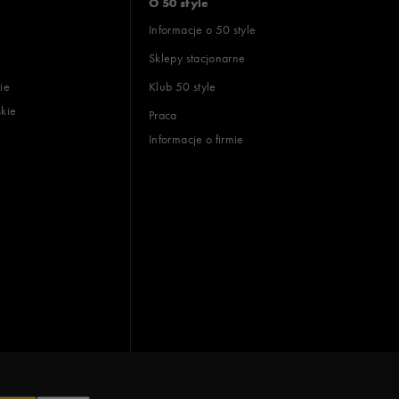
O 50 style
Informacje o 50 style
Sklepy stacjonarne
ie
Klub 50 style
skie
Praca
Informacje o firmie