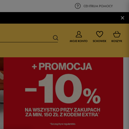
CENTRUM POMOCY
×
MOJE KONTO
SCHOWEK
KOSZYK
BUTY DLA CHŁOPCA
BUTY DLA DZIEWCZYNKI
0-4 lat
0-4 lat
4-8 lat
4-8 lat
9-16 lat
9-16 lat