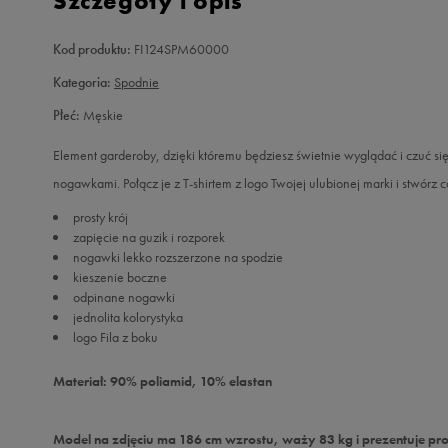
Szczegóły i opis
Kod produktu:
FI124SPM60000
Kategoria:
Spodnie
Płeć:
Męskie
Element garderoby, dzięki któremu będziesz świetnie wyglądać i czuć si
nogawkami. Połącz je z T-shirtem z logo Twojej ulubionej marki i stwórz
prosty krój
zapięcie na guzik i rozporek
nogawki lekko rozszerzone na spodzie
kieszenie boczne
odpinane nogawki
jednolita kolorystyka
logo Fila z boku
Materiał: 90% poliamid, 10% elastan
Model na zdjęciu ma 186 cm wzrostu, waży 83 kg i prezentuje pr