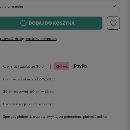
bierz rozmiar
S
DODAJ DO KOSZYKA
M
prawdź dostępność w salonach
L
XL
Kup teraz i zapłać za 30 dni
|
Darmowa dostawa od 299,99 zł
XXL
30 dni na zwrot, 60 dni w
Klubie
Czas realizacji 1-5 dni roboczych
Sposoby płatności:
przelew zwykły, za pobraniem, płatność online