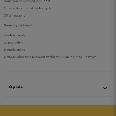
Darmowa dostawa od 299,99 zł
Czas realizacji 1-5 dni roboczych
30 dni na zwrot
Sposoby płatności:
przelew zwykły
za pobraniem
płatność online
płatność odroczona Kup teraz zapłać za 30 dni z Klarną lub PayPo
Opinie
4.9
opinii klientów
20
z całego okresu