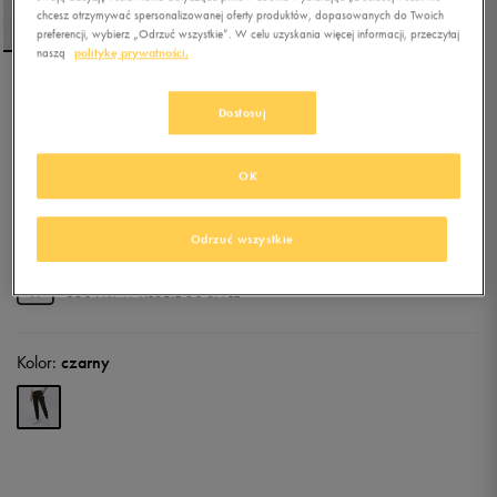
chcesz otrzymywać spersonalizowanej oferty produktów, dopasowanych do Twoich
preferencji, wybierz „Odrzuć wszystkie”. W celu uzyskania więcej informacji, przeczytaj
naszą
politykę prywatności.
PUMA SPODNIE ESS
Dostosuj
SWEATPANTS TR CL
4.9
OK
(
20
)
110,49
zł
z Vat
135,99
zł
-19%
(najniższa cena z 30 dni przed obniżką)
Odrzuć wszystkie
129,99
zł
-15%
(cena bezpośrednio przed promocją)
+ 650 PKT W
KLUBIE 50 STYLE
Kolor:
czarny