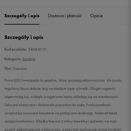
Szczegóły i opis
Dostawa i płatność
Opinie
Szczegóły i opis
Kod produktu:
586842 01
Kategoria:
Spodnie
Płeć:
Damskie
Puma ESS Sweatpants to spodnie, które sprzyjają aktywnościom. Ich prosty,
regularny fason dobrze leży na każdym typie sylwetki. Długie nogawki
zapewniają luz, a dzięki ściągaczom lepiej układają się na sneakersach.
Talia jest elastyczna i doskonale przywiera do ciała. Funkcjonalność
zwiększają wsuwane kieszenie na podręczne drobiazgi. Materiał także
sprzyja komfortowi. Gładka tkanina z miksu bawełny i poliestru nie traci
swoich oddychających właściwości, a przy tym zachowuje swoją trwałość.