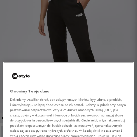
Chronimy Twoje dane
Dokładamy wszelkich starań, aby zakupy naszych Klientów były udane, a produkty,
które wybierają – najlepiej dopasowane do ich potrzeb. Robimy to jednak przy pełnym
poszanowaniu bezpieczeństwa wszystkich danych osobowych. Kliknij „OK”, jeśli
chcesz, abyśmy wykorzystywali informacje o Twoich zachowaniach na naszej stronie
1/4
PROMO: DO -30%
do przygotowania personalizowanych specjalnie dla Ciebie treści, w tym rekomendacji
produktów dopasowanych do Twoich potrzeb i zainteresowań, spersonalizowanych
reklam czy zapamiętywanie wybranych preferencji. W każdej chwili możesz zmienić
swoją decyzję i ustawienia dotyczące plików cookie wybierając „Dostosuj”. Jeśli nie