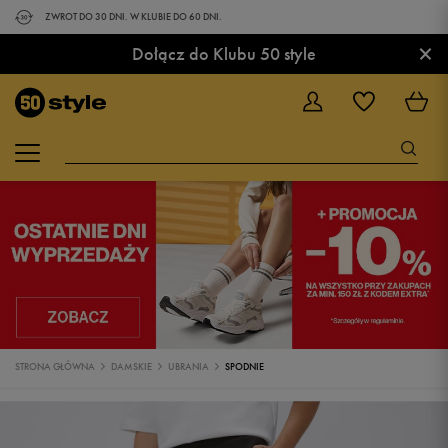
ZWROT DO 30 DNI. W KLUBIE DO 60 DNI.
×
Dołącz do Klubu 50 style
STRONA GŁÓWNA
DAMSKIE
UBRANIA
SPODNIE