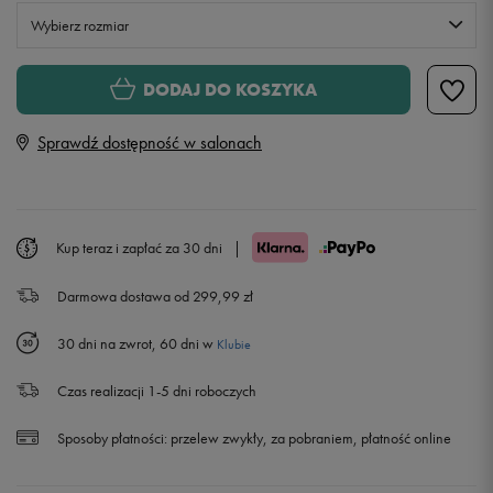
Wybierz rozmiar
XS
DODAJ DO KOSZYKA
Sprawdź dostępność w salonach
S
M
Kup teraz i zapłać za 30 dni
|
L
Powiadom o dostępności
Darmowa dostawa od 299,99 zł
30 dni na zwrot, 60 dni w
Klubie
Czas realizacji 1-5 dni roboczych
Sposoby płatności:
przelew zwykły, za pobraniem, płatność online