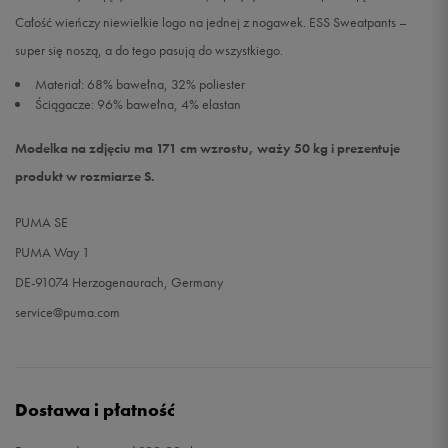
Całość wieńczy niewielkie logo na jednej z nogawek. ESS Sweatpants –
super się noszą, a do tego pasują do wszystkiego.
Materiał: 68% bawełna, 32% poliester
Ściągacze: 96% bawełna, 4% elastan
Modelka na zdjęciu ma 171 cm wzrostu, waży 50 kg i prezentuje
produkt w rozmiarze S.
PUMA SE
PUMA Way 1
DE-91074 Herzogenaurach, Germany
service@puma.com
Dostawa i płatność