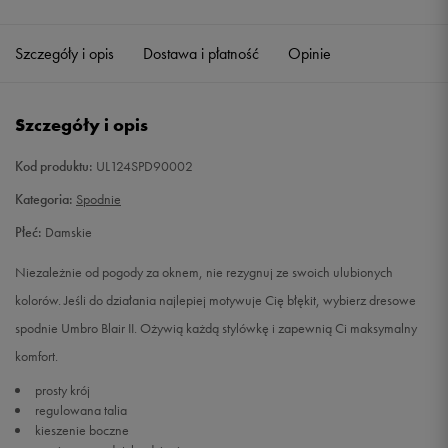
Szczegóły i opis
Dostawa i płatność
Opinie
Szczegóły i opis
Kod produktu:
UL124SPD90002
Kategoria:
Spodnie
Płeć:
Damskie
Niezależnie od pogody za oknem, nie rezygnuj ze swoich ulubionych
kolorów. Jeśli do działania najlepiej motywuje Cię błękit, wybierz dresowe
spodnie Umbro Blair II. Ożywią każdą stylówkę i zapewnią Ci maksymalny
komfort.
prosty krój
regulowana talia
kieszenie boczne