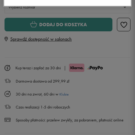
Wybierz rozmiar
S
DODAJ DO KOSZYKA
Sprawdź dostępność w salonach
M
L
Kup teraz i zapłać za 30 dni
|
XL
Darmowa dostawa od 299,99 zł
30 dni na zwrot, 60 dni w
Klubie
Czas realizacji 1-5 dni roboczych
Sposoby płatności:
przelew zwykły, za pobraniem, płatność online