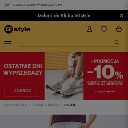
ZWROT DO 30 DNI. W KLUBIE DO 60 DNI.
×
Dołącz do Klubu 50 style
STRONA GŁÓWNA
DAMSKIE
UBRANIA
SPODNIE