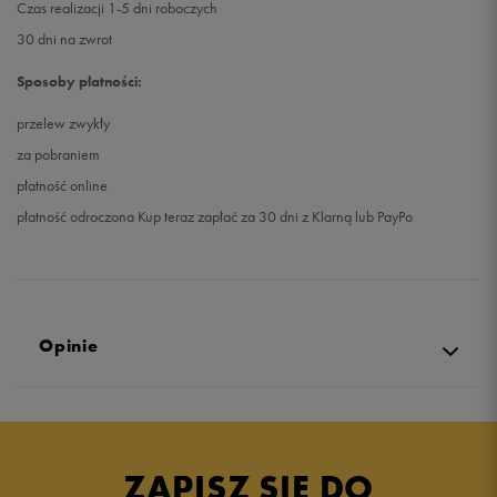
Czas realizacji 1-5 dni roboczych
30 dni na zwrot
Sposoby płatności:
przelew zwykły
za pobraniem
płatność online
płatność odroczona Kup teraz zapłać za 30 dni z Klarną lub PayPo
Opinie
5.0
opinii klientów
11
z całego okresu
ZAPISZ SIĘ DO