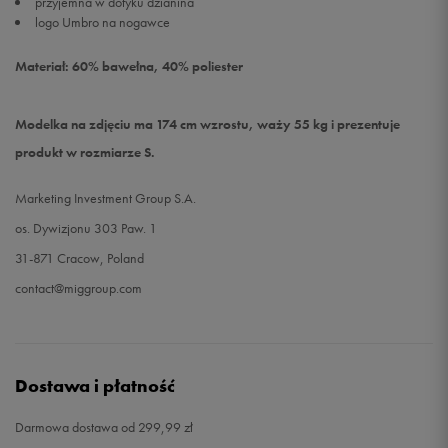
przyjemna w dotyku dzianina
logo Umbro na nogawce
Materiał: 60% bawełna, 40% poliester
Modelka na zdjęciu ma 174 cm wzrostu, waży 55 kg i prezentuje
produkt w rozmiarze S.
Marketing Investment Group S.A.
os. Dywizjonu 303 Paw. 1
31-871 Cracow, Poland
contact@miggroup.com
Dostawa i płatność
Darmowa dostawa od 299,99 zł