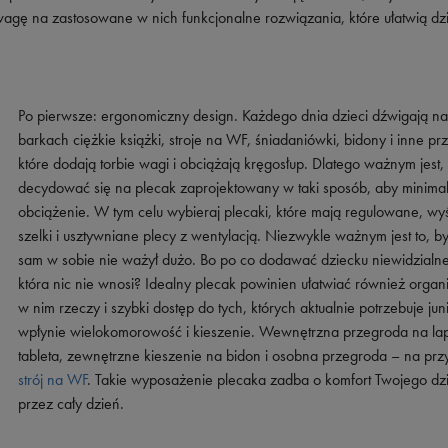
Vans
Skechers
wagę na zastosowane w nich funkcjonalne rozwiązania, które ułatwią dz
Timberland
Umbro
Under Armour
Po pierwsze: ergonomiczny design. Każdego dnia dzieci dźwigają n
barkach ciężkie książki, stroje na WF, śniadaniówki, bidony i inne pr
Up8
które dodają torbie wagi i obciążają kręgosłup. Dlatego ważnym jest,
U.S. Polo ASSN.
decydować się na plecak zaprojektowany w taki sposób, aby minima
obciążenie. W tym celu wybieraj plecaki, które mają regulowane, wy
Vans
szelki i usztywniane plecy z wentylacją. Niezwykle ważnym jest to, b
sam w sobie nie ważył dużo. Bo po co dodawać dziecku niewidzialne
która nic nie wnosi? Idealny plecak powinien ułatwiać również orga
w nim rzeczy i szybki dostęp do tych, których aktualnie potrzebuje juni
wpłynie wielokomorowość i kieszenie. Wewnętrzna przegroda na lap
tableta, zewnętrzne kieszenie na bidon i osobna przegroda – na prz
strój na WF
. Takie wyposażenie plecaka zadba o komfort Twojego dz
przez cały dzień.