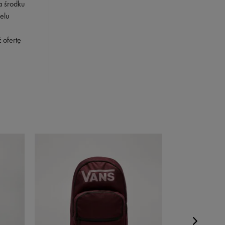
a środku
elu
 ofertę