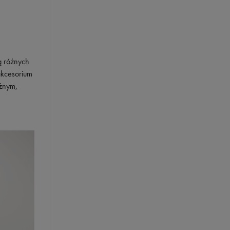
ą różnych
 akcesorium
ażnym,