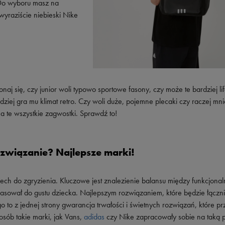
 Do wyboru masz na
yraziście niebieski Nike
konaj się, czy junior woli typowo sportowe fasony, czy może te bardziej lif
rdziej gra mu klimat retro. Czy woli duże, pojemne plecaki czy raczej mni
a te wszystkie zagwostki. Sprawdź to!
ozwiązanie? Najlepsze marki!
zech do zgryzienia. Kluczowe jest znalezienie balansu między funkcjonal
pasował do gustu dziecka. Najlepszym rozwiązaniem, które będzie łączn
 to z jednej strony gwarancja trwałości i świetnych rozwiązań, które pr
osób takie marki, jak Vans,
adidas
czy Nike zapracowały sobie na taką p