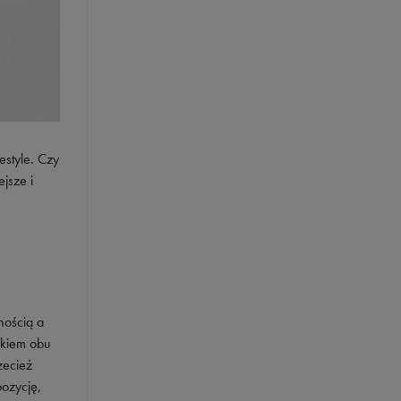
estyle. Czy
ejsze i
nością a
ikiem obu
zecież
ozycję,