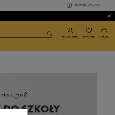
CENTRUM POMOCY
×
MOJE KONTO
SCHOWEK
KOSZYK
BUTY DLA CHŁOPCA
BUTY DLA DZIEWCZYNKI
0-4 lat
0-4 lat
4-8 lat
4-8 lat
9-16 lat
9-16 lat