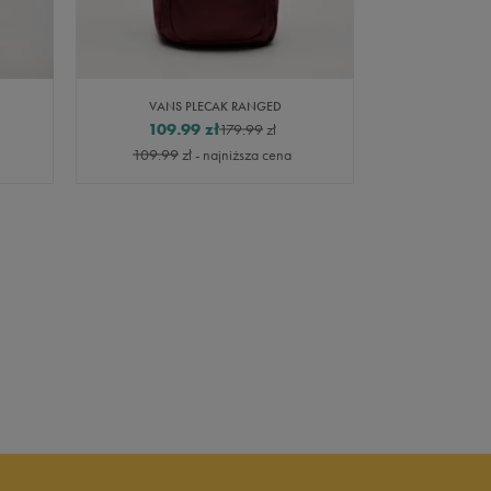
VANS PLECAK RANGED
FILA 
109.99
zł
67.5
179.99
zł
109.99
zł
- najniższa cena
149.99
zł