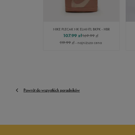
 SKOOL CLASSIC
NIKE PLECAK NK ELMNTL BKPK - HBR
99
zł
107.99
zł
169.99
zł
119.99
zł
- najniższa cena
Powrót do wszystkich poradników