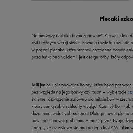
Plecaki szk
Na pierwszy rzut oka brzmi zabawnie? Pierwsze lata d
styli i różnych wersji siebie. Poznają rówieśników i s
w postaci plecaka, które stanowi codzienne dopełnien
poza funkcjonalnościami, jest design torby, który odpo
Jeśli junior lubi stonowane kolory, które będą pasowa
bez względu na jego barwy czy fason – wybierzcie
cz
świetne rozwiązanie zarówno dla miłośników wszechstro
którzy cenią sobie schludny wygląd. Czemu? Bo – ja
dużo mniej widać zabrudzenia! Dlatego nawet plama p
powinna stanowić problemu. A może przez Twoje dziec
energii, że aż wylewa się ona na jego look? W takim