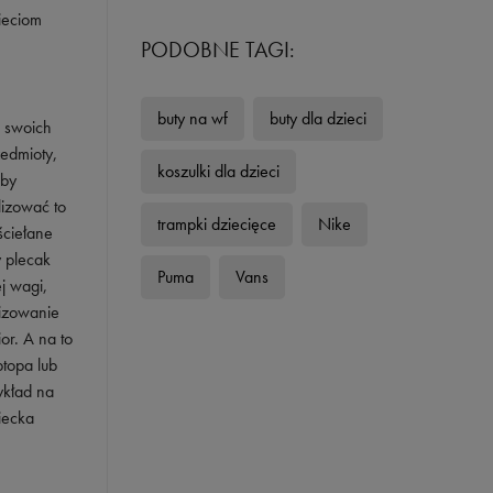
ieciom
PODOBNE TAGI:
buty na wf
buty dla dzieci
a swoich
zedmioty,
koszulki dla dzieci
 by
lizować to
trampki dziecięce
Nike
ściełane
y plecak
Puma
Vans
j wagi,
nizowanie
or. A na to
topa lub
ykład na
iecka