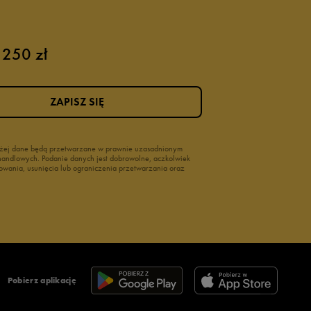
 250 zł
ZAPISZ SIĘ
wyżej dane będą przetwarzane w prawnie uzasadnionym
i handlowych. Podanie danych jest dobrowolne, aczkolwiek
owania, usunięcia lub ograniczenia przetwarzania oraz
Pobierz aplikację