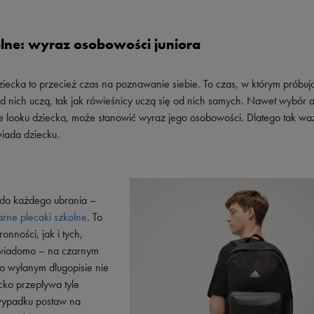
olne: wyraz osobowości juniora
ziecka to przecież czas na poznawanie siebie. To czas, w którym próbuj
ię od nich uczą, tak jak rówieśnicy uczą się od nich samych. Nawet wybór
ie looku dziecka, może stanowić wyraz jego osobowości. Dlatego tak w
wiada dziecku.
ć do każdego ubrania –
arne plecaki szkolne
. To
nności, jak i tych,
k wiadomo – na czarnym
o wylanym długopisie nie
ko przepływa tyle
 wypadku postaw na