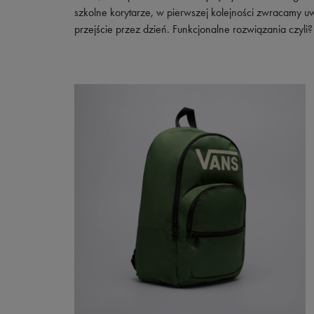
Skechers
szkolne korytarze, w pierwszej kolejności zwracamy u
przejście przez dzień. Funkcjonalne rozwiązania czyli?
Timberland
Umbro
Under Armour
Up8
U.S. Polo ASSN.
Vans