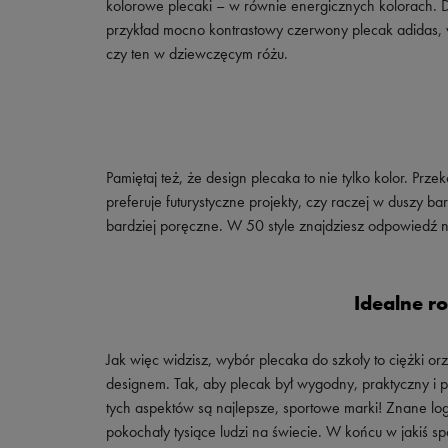
kolorowe plecaki – w równie energicznych kolorach.
przykład mocno kontrastowy czerwony plecak adidas, w
czy ten w dziewczęcym różu.
Pamiętaj też, że design plecaka to nie tylko kolor. Prze
preferuje futurystyczne projekty, czy raczej w duszy ba
bardziej poręczne. W 50 style znajdziesz odpowiedź n
Idealne r
Jak więc widzisz, wybór plecaka do szkoły to ciężki or
designem. Tak, aby plecak był wygodny, praktyczny i 
tych aspektów są najlepsze, sportowe marki! Znane logo
pokochały tysiące ludzi na świecie. W końcu w jakiś sp