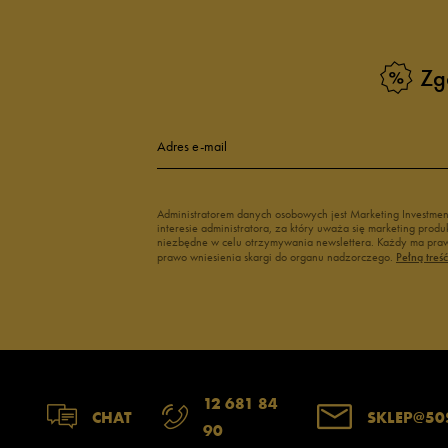
Zg
Adres e-mail
Administratorem danych osobowych jest Marketing Investme
interesie administratora, za który uważa się marketing pro
niezbędne w celu otrzymywania newslettera. Każdy ma prawo
prawo wniesienia skargi do organu nadzorczego.
Pełną treś
12 681 84
CHAT
SKLEP@50
90