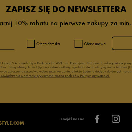
ZAPISZ SIĘ DO NEWSLETTERA
arnij 10% rabatu na pierwsze zakupy za min.
Oferta damska
Oferta męska
nt Group S.A. z siedzibą w Krakowie (31-871), os. Dywizjonu 303 paw. 1, udostępnione po
duktów i usług własnych. Podając swój adres mailowy zgadzasz się na otrzymywanie informacj
 do zgłoszenia sprzeciwu wobec przetwarzania, a także żądania dostępu do danych, sprost
ć oświadczenia o ochronie prywatności można znaleźć w Polityce prywatności.
Znajdź nas na
STYLE.COM