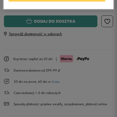
ONE SIZE
ONE SIZE
DODAJ DO KOSZYKA
Sprawdź dostępność w salonach
Kup teraz i zapłać za 30 dni
|
Darmowa dostawa od 299,99 zł
30 dni na zwrot, 60 dni w
Klubie
Czas realizacji 1-5 dni roboczych
Sposoby płatności:
przelew zwykły, za pobraniem, płatność online