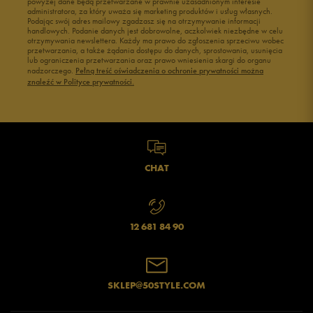
powyżej dane będą przetwarzane w prawnie uzasadnionym interesie
administratora, za który uważa się marketing produktów i usług własnych.
Podając swój adres mailowy zgadzasz się na otrzymywanie informacji
handlowych. Podanie danych jest dobrowolne, aczkolwiek niezbędne w celu
otrzymywania newslettera. Każdy ma prawo do zgłoszenia sprzeciwu wobec
przetwarzania, a także żądania dostępu do danych, sprostowania, usunięcia
lub ograniczenia przetwarzania oraz prawo wniesienia skargi do organu
Jak zbieramy opinie?
nadzorczego.
Pełną treść oświadczenia o ochronie prywatności można
znaleźć w Polityce prywatności.
Opinie klientów
Wyczyść
Szukaj
CHAT
12 681 84 90
SKLEP@50STYLE.COM