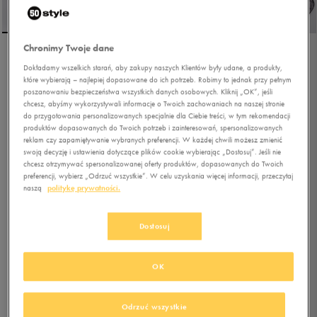
Chronimy Twoje dane
ADIDAS PLECAK HYBRID
Dokładamy wszelkich starań, aby zakupy naszych Klientów były udane, a produkty,
BP2
które wybierają – najlepiej dopasowane do ich potrzeb. Robimy to jednak przy pełnym
poszanowaniu bezpieczeństwa wszystkich danych osobowych. Kliknij „OK”, jeśli
chcesz, abyśmy wykorzystywali informacje o Twoich zachowaniach na naszej stronie
5.0
(
2
)
do przygotowania personalizowanych specjalnie dla Ciebie treści, w tym rekomendacji
119,99
zł
z Vat
produktów dopasowanych do Twoich potrzeb i zainteresowań, spersonalizowanych
reklam czy zapamiętywanie wybranych preferencji. W każdej chwili możesz zmienić
135,99
zł
-12%
(najniższa cena od momentu wprowadzenia produktu)
swoją decyzję i ustawienia dotyczące plików cookie wybierając „Dostosuj”. Jeśli nie
chcesz otrzymywać spersonalizowanej oferty produktów, dopasowanych do Twoich
149,99
zł
-20%
(cena bezpośrednio przed promocją)
preferencji, wybierz „Odrzuć wszystkie”. W celu uzyskania więcej informacji, przeczytaj
+ 750 PKT W
KLUBIE 50 STYLE
naszą
politykę prywatności.
Dostosuj
Kolor:
beżowy
OK
Odrzuć wszystkie