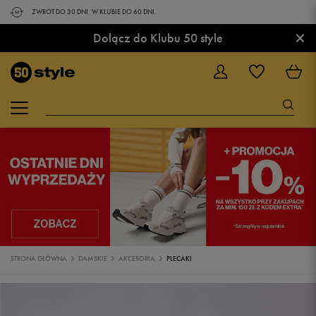
ZWROT DO 30 DNI. W KLUBIE DO 60 DNI.
×
Dołącz do Klubu 50 style
STRONA GŁÓWNA
DAMSKIE
AKCESORIA
PLECAKI