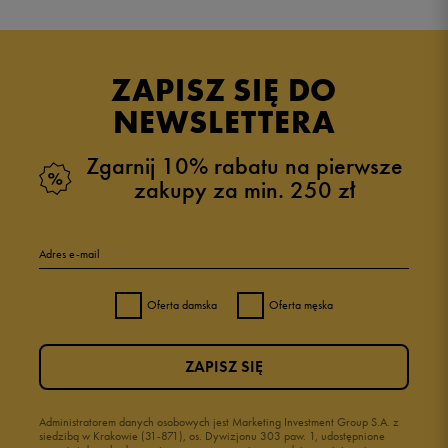
5.0
opinii klientów
2
z całego okresu
ZAPISZ SIĘ DO
zebranych i zweryfikowanych przez
NEWSLETTERA
Zgarnij 10% rabatu na pierwsze
zakupy za min. 250 zł
5
100%
Adres e-mail
4
0%
Oferta damska
Oferta męska
3
0%
ZAPISZ SIĘ
2
0%
1
Administratorem danych osobowych jest Marketing Investment Group S.A. z
0%
siedzibą w Krakowie (31-871), os. Dywizjonu 303 paw. 1, udostępnione