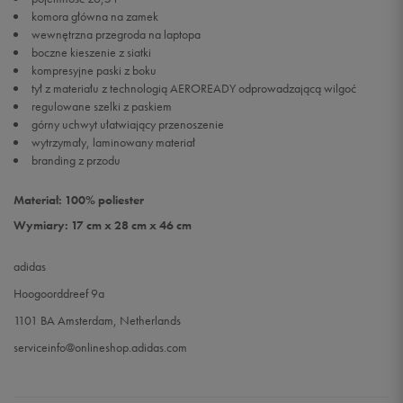
komora główna na zamek
wewnętrzna przegroda na laptopa
boczne kieszenie z siatki
kompresyjne paski z boku
tył z materiału z technologią AEROREADY odprowadzającą wilgoć
regulowane szelki z paskiem
górny uchwyt ułatwiający przenoszenie
wytrzymały, laminowany materiał
branding z przodu
Materiał: 100% poliester
Wymiary: 17 cm x 28 cm x 46 cm
adidas
Hoogoorddreef 9a
1101 BA Amsterdam, Netherlands
serviceinfo@onlineshop.adidas.com