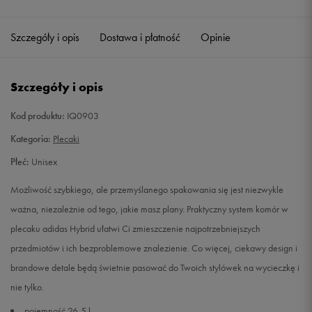
Szczegóły i opis
Dostawa i płatność
Opinie
Szczegóły i opis
Kod produktu:
IQ0903
Kategoria:
Plecaki
Płeć:
Unisex
Możliwość szybkiego, ale przemyślanego spakowania się jest niezwykle
ważna, niezależnie od tego, jakie masz plany. Praktyczny system komór w
plecaku adidas Hybrid ułatwi Ci zmieszczenie najpotrzebniejszych
przedmiotów i ich bezproblemowe znalezienie. Co więcej, ciekawy design i
brandowe detale będą świetnie pasować do Twoich stylówek na wycieczkę i
nie tylko.
pojemność 26,5 l