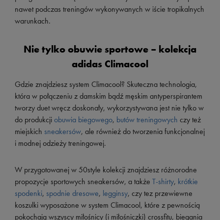
nawet podczas treningów wykonywanych w iście tropikalnych
warunkach.
Nie tylko obuwie sportowe – kolekcja
adidas Climacool
Gdzie znajdziesz system Climacool? Skuteczna technologia,
która w połączeniu z damskim bądź męskim antyperspirantem
tworzy duet wręcz doskonały, wykorzystywana jest nie tylko w
do produkcji
obuwia biegowego
,
butów treningowych
czy też
miejskich
sneakersów
, ale również do tworzenia funkcjonalnej
i modnej odzieży treningowej.
W przygotowanej w 50style kolekcji znajdziesz różnorodne
propozycje sportowych sneakersów, a także
T-shirty
,
krótkie
spodenki
,
spodnie dresowe
,
legginsy
, czy tez przewiewne
koszulki wyposażone w system Climacool, które z pewnością
pokochają wszyscy miłośnicy (i miłośniczki) crossfitu, biegania