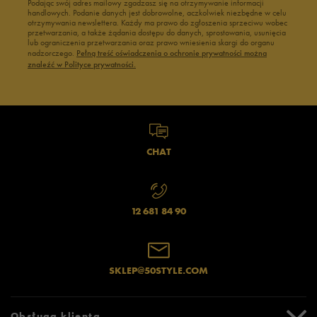
Podając swój adres mailowy zgadzasz się na otrzymywanie informacji
handlowych. Podanie danych jest dobrowolne, aczkolwiek niezbędne w celu
otrzymywania newslettera. Każdy ma prawo do zgłoszenia sprzeciwu wobec
przetwarzania, a także żądania dostępu do danych, sprostowania, usunięcia
lub ograniczenia przetwarzania oraz prawo wniesienia skargi do organu
nadzorczego.
Pełną treść oświadczenia o ochronie prywatności można
znaleźć w Polityce prywatności.
CHAT
12 681 84 90
SKLEP@50STYLE.COM
Obsługa klienta