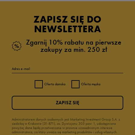
ZAPISZ SIĘ DO
NEWSLETTERA
Zgarnij 10% rabatu na pierwsze
zakupy za min. 250 zł
Adres e-mail
Oferta damska
Oferta męska
ZAPISZ SIĘ
Administratorem danych osobowych jest Marketing Investment Group S.A. z
siedzibą w Krakowie (31-871), os. Dywizjonu 303 paw. 1, udostępnione
powyżej dane będą przetwarzane w prawnie uzasadnionym interesie
administratora, za który uważa się marketing produktów i usług własnych.