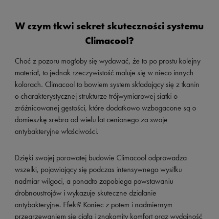
W czym tkwi sekret skuteczności systemu
Climacool?
Choć z pozoru mogłoby się wydawać, że to po prostu kolejny
materiał, to jednak rzeczywistość maluje się w nieco innych
kolorach. Climacool to bowiem system składający się z tkanin
o charakterystycznej strukturze trójwymiarowej siatki o
zróżnicowanej gęstości, które dodatkowo wzbogacone są o
domieszkę srebra od wielu lat cenionego za swoje
antybakteryjne właściwości.
Dzięki swojej porowatej budowie Climacool odprowadza
wszelki, pojawiający się podczas intensywnego wysiłku
nadmiar wilgoci, a ponadto zapobiega powstawaniu
drobnoustrojów i wykazuje skuteczne działanie
antybakteryjne. Efekt? Koniec z potem i nadmiernym
przegrzewaniem się ciała i znakomity komfort oraz wydajność