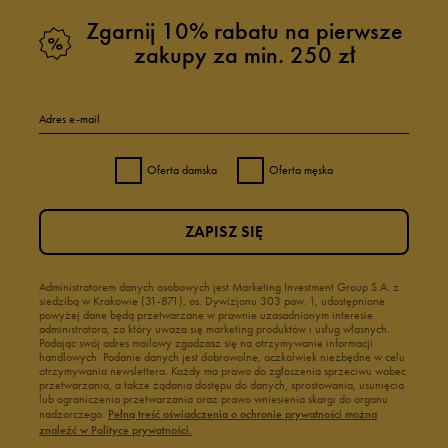
Zgarnij 10% rabatu na pierwsze
zakupy za min. 250 zł
Adres e-mail
Oferta damska
Oferta męska
ZAPISZ SIĘ
Administratorem danych osobowych jest Marketing Investment Group S.A. z
siedzibą w Krakowie (31-871), os. Dywizjonu 303 paw. 1, udostępnione
powyżej dane będą przetwarzane w prawnie uzasadnionym interesie
administratora, za który uważa się marketing produktów i usług własnych.
Podając swój adres mailowy zgadzasz się na otrzymywanie informacji
handlowych. Podanie danych jest dobrowolne, aczkolwiek niezbędne w celu
otrzymywania newslettera. Każdy ma prawo do zgłoszenia sprzeciwu wobec
przetwarzania, a także żądania dostępu do danych, sprostowania, usunięcia
lub ograniczenia przetwarzania oraz prawo wniesienia skargi do organu
nadzorczego.
Pełną treść oświadczenia o ochronie prywatności można
znaleźć w Polityce prywatności.