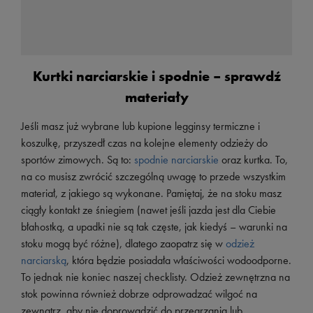
Kurtki narciarskie i spodnie – sprawdź
materiały
Jeśli masz już wybrane lub kupione legginsy termiczne i
koszulkę, przyszedł czas na kolejne elementy odzieży do
sportów zimowych. Są to:
spodnie narciarskie
oraz kurtka. To,
na co musisz zwrócić szczególną uwagę to przede wszystkim
materiał, z jakiego są wykonane. Pamiętaj, że na stoku masz
ciągły kontakt ze śniegiem (nawet jeśli jazda jest dla Ciebie
błahostką, a upadki nie są tak częste, jak kiedyś – warunki na
stoku mogą być różne), dlatego zaopatrz się w
odzież
narciarską
, która będzie posiadała właściwości wodoodporne.
To jednak nie koniec naszej checklisty. Odzież zewnętrzna na
stok powinna również dobrze odprowadzać wilgoć na
zewnątrz, aby nie doprowadzić do przegrzania lub