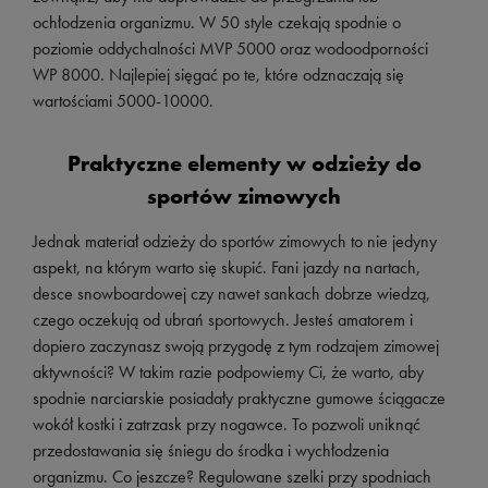
ochłodzenia organizmu. W 50 style czekają spodnie o
poziomie oddychalności MVP 5000 oraz wodoodporności
WP 8000. Najlepiej sięgać po te, które odznaczają się
wartościami 5000-10000.
Praktyczne elementy w odzieży do
sportów zimowych
Jednak materiał odzieży do sportów zimowych to nie jedyny
aspekt, na którym warto się skupić. Fani jazdy na nartach,
desce snowboardowej czy nawet sankach dobrze wiedzą,
czego oczekują od ubrań sportowych. Jesteś amatorem i
dopiero zaczynasz swoją przygodę z tym rodzajem zimowej
aktywności? W takim razie podpowiemy Ci, że warto, aby
spodnie narciarskie posiadały praktyczne gumowe ściągacze
wokół kostki i zatrzask przy nogawce. To pozwoli uniknąć
przedostawania się śniegu do środka i wychłodzenia
organizmu. Co jeszcze? Regulowane szelki przy spodniach