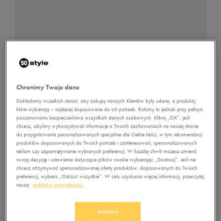
Odzież termiczna – Twój sprzymierzeniec
Chronimy Twoje dane
Dokładamy wszelkich starań, aby zakupy naszych Klientów były udane, a produkty,
Wydawać by się mogło, że mówiąc o odzieży sportowej,
które wybierają – najlepiej dopasowane do ich potrzeb. Robimy to jednak przy pełnym
zaczniemy od
kurtki
lub
spodni
. Jednak kompletując zestaw na
poszanowaniu bezpieczeństwa wszystkich danych osobowych. Kliknij „OK”, jeśli
stok, warto zacząć od
odzieży termoaktywnej
. Jej zadaniem
chcesz, abyśmy wykorzystywali informacje o Twoich zachowaniach na naszej stronie
do przygotowania personalizowanych specjalnie dla Ciebie treści, w tym rekomendacji
jest odprowadzanie wilgoci na zewnątrz oraz utrzymanie
produktów dopasowanych do Twoich potrzeb i zainteresowań, spersonalizowanych
odpowiedniej temperatury ciała, aby nie uległo przegrzaniu
reklam czy zapamiętywanie wybranych preferencji. W każdej chwili możesz zmienić
swoją decyzję i ustawienia dotyczące plików cookie wybierając „Dostosuj”. Jeśli nie
lub wychłodzeniu. To dlatego wybór dobrej jakości
koszulki
chcesz otrzymywać spersonalizowanej oferty produktów, dopasowanych do Twoich
termicznej
lub
legginsów termicznych
jest tak niezwykle
preferencji, wybierz „Odrzuć wszystkie”. W celu uzyskania więcej informacji, przeczytaj
ważny. Warto zwrócić uwagę, aby posiadały płaskie szwy.
naszą
politykę prywatności.
Dlaczego? Dzięki nim nie będą się pojawiały otarcia i
zaczerwienienia. Dodatkowo polecamy wybierać te modele,
Dostosuj