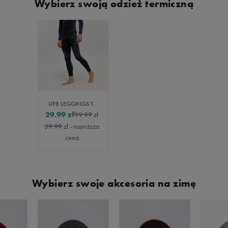
Wybierz swoją odzież termiczną
UP8 LEGGINGS TERMICZNE TRAVEL
29.99
zł
99.99
zł
39.99
zł
- najniższa
cena
Wybierz swoje akcesoria na zimę