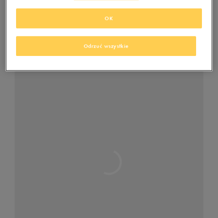
które posiadają podwyższony stan – to zadba o extra
swobodę ruchów. Wybór designu i kolorystyki należy do
OK
Ciebie. Ważne, żeby Ci się podobały i były praktyczne. Jeśli
ubierasz je stok, na wierzch i tak założysz spodnie narciarskie
oraz kurtkę.
Odrzuć wszystkie