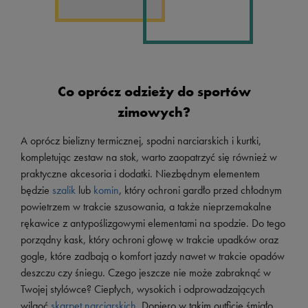
Co oprócz odzieży do sportów
zimowych?
A oprócz bielizny termicznej, spodni narciarskich i kurtki,
kompletując zestaw na stok, warto zaopatrzyć się również w
praktyczne akcesoria i dodatki. Niezbędnym elementem
będzie
szalik
lub
komin
, który ochroni gardło przed chłodnym
powietrzem w trakcie szusowania, a także nieprzemakalne
rękawice z antypoślizgowymi elementami na spodzie. Do tego
porządny kask, który ochroni głowę w trakcie upadków oraz
gogle, które zadbają o komfort jazdy nawet w trakcie opadów
deszczu czy śniegu. Czego jeszcze nie może zabraknąć w
Twojej stylówce? Ciepłych, wysokich i odprowadzających
wilgoć
skarpet narciarskich
. Dopiero w takim outficie śmiało