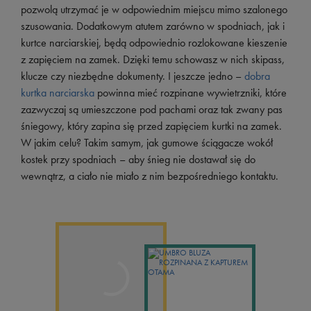
pozwolą utrzymać je w odpowiednim miejscu mimo szalonego
szusowania. Dodatkowym atutem zarówno w spodniach, jak i
kurtce narciarskiej, będą odpowiednio rozlokowane kieszenie
z zapięciem na zamek. Dzięki temu schowasz w nich skipass,
klucze czy niezbędne dokumenty. I jeszcze jedno –
dobra
kurtka narciarska
powinna mieć rozpinane wywietrzniki, które
zazwyczaj są umieszczone pod pachami oraz tak zwany pas
śniegowy, który zapina się przed zapięciem kurtki na zamek.
W jakim celu? Takim samym, jak gumowe ściągacze wokół
kostek przy spodniach – aby śnieg nie dostawał się do
wewnątrz, a ciało nie miało z nim bezpośredniego kontaktu.