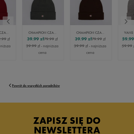
CHAMPION CZAPKA BEANIE
CHAMPION CZAPKA BEANIE
CHAMPION CZAPKA BEANIE
39.99
zł
39.99
zł
59.99
9.99
zł
79.99
zł
79.99
zł
jniższa
39.99
zł
- najniższa
39.99
zł
- najniższa
59.99
cena
cena
Powrót do wszystkich poradników
ZAPISZ SIĘ DO
NEWSLETTERA