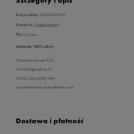
Szczegóły i opis
Kod produktu:
802406GS510
Kategoria:
Czapki zimowe
Płeć:
Unisex
Materiał: 100% akryl
Champion Europe S.R.L.
Via dell'Agricoltura 51
41012 Carpi (MO), Italy
customerservice.chpeu@hanes.com
Dostawa i płatność