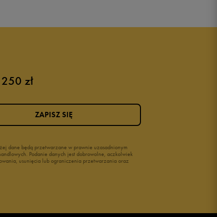
 250 zł
ZAPISZ SIĘ
wyżej dane będą przetwarzane w prawnie uzasadnionym
i handlowych. Podanie danych jest dobrowolne, aczkolwiek
owania, usunięcia lub ograniczenia przetwarzania oraz