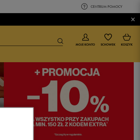
CENTRUM POMOCY
×
MOJE KONTO
SCHOWEK
KOSZYK
BUTY DLA CHŁOPCA
BUTY DLA DZIEWCZYNKI
0-4 lat
0-4 lat
4-8 lat
4-8 lat
9-16 lat
9-16 lat