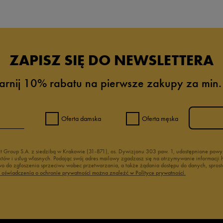
ZAPISZ SIĘ DO NEWSLETTERA
arnij 10% rabatu na pierwsze zakupy za min.
Oferta damska
Oferta męska
nt Group S.A. z siedzibą w Krakowie (31-871), os. Dywizjonu 303 paw. 1, udostępnione po
duktów i usług własnych. Podając swój adres mailowy zgadzasz się na otrzymywanie informacj
 do zgłoszenia sprzeciwu wobec przetwarzania, a także żądania dostępu do danych, sprost
ć oświadczenia o ochronie prywatności można znaleźć w Polityce prywatności.