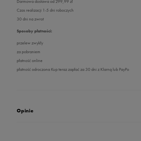
Darmowa dostawa od 299,99 zł
Czas realizacji 1-5 dni roboczych
30 dni na zwrot
Sposoby płatności:
przelew zwykły
za pobraniem
płatność online
płatność odroczona Kup teraz zapłać za 30 dni z Klarną lub PayPo
Opinie
Produkt nie posia