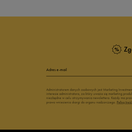
Zg
Adres e-mail
Administratorem danych osobowych jest Marketing Investme
interesie administratora, za który uważa się marketing pro
niezbędne w celu otrzymywania newslettera. Każdy ma prawo
prawo wniesienia skargi do organu nadzorczego.
Pełną treś