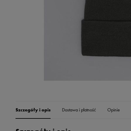
Skechers
Timberland
Umbro
Under Armour
Up8
U.S. Polo ASSN.
Vans
Szczegóły i opis
Dostawa i płatność
Opinie