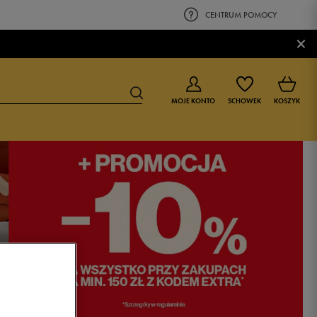
CENTRUM POMOCY
×
MOJE KONTO
SCHOWEK
KOSZYK
BUTY DLA CHŁOPCA
BUTY DLA DZIEWCZYNKI
0-4 lat
0-4 lat
4-8 lat
4-8 lat
9-16 lat
9-16 lat