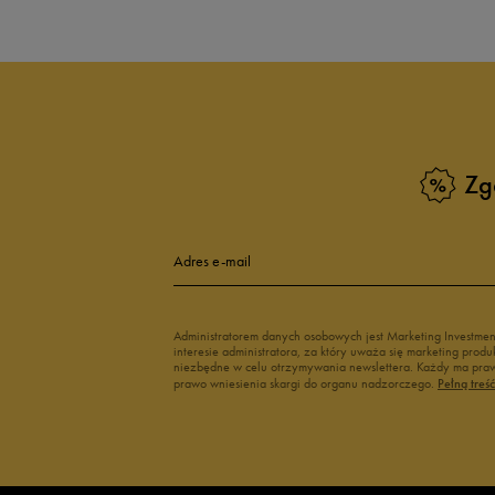
Zg
Adres e-mail
Administratorem danych osobowych jest Marketing Investme
interesie administratora, za który uważa się marketing pro
niezbędne w celu otrzymywania newslettera. Każdy ma prawo
prawo wniesienia skargi do organu nadzorczego.
Pełną treś