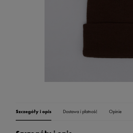
Skechers
Timberland
Umbro
Under Armour
Up8
U.S. Polo ASSN.
Vans
Szczegóły i opis
Dostawa i płatność
Opinie