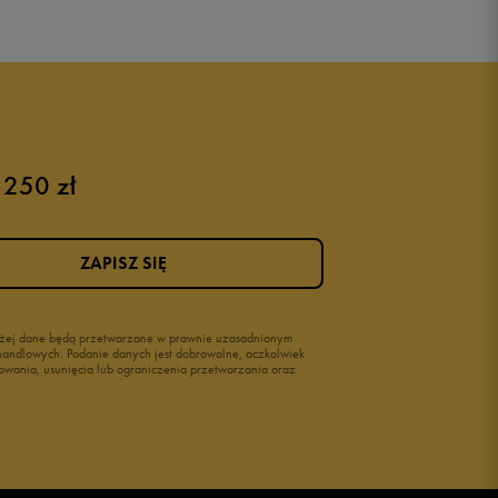
 250 zł
ZAPISZ SIĘ
wyżej dane będą przetwarzane w prawnie uzasadnionym
i handlowych. Podanie danych jest dobrowolne, aczkolwiek
owania, usunięcia lub ograniczenia przetwarzania oraz