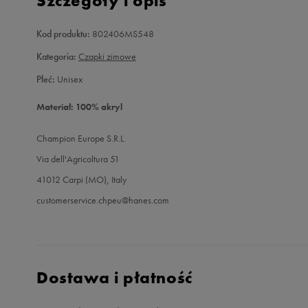
Szczegóły i opis
Kod produktu:
802406MS548
Kategoria:
Czapki zimowe
Płeć:
Unisex
Materiał: 100% akryl
Champion Europe S.R.L.
Via dell'Agricoltura 51
41012 Carpi (MO), Italy
customerservice.chpeu@hanes.com
Dostawa i płatność