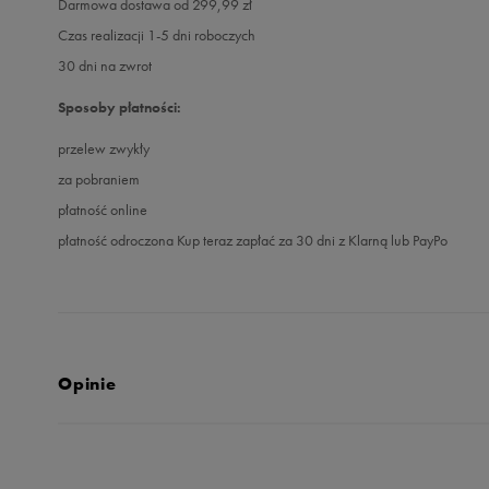
Darmowa dostawa od 299,99 zł
Czas realizacji 1-5 dni roboczych
30 dni na zwrot
Sposoby płatności:
przelew zwykły
za pobraniem
płatność online
płatność odroczona Kup teraz zapłać za 30 dni z Klarną lub PayPo
Opinie
Produkt nie posia