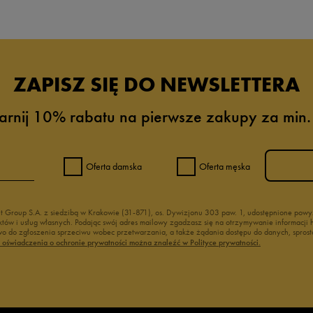
ZAPISZ SIĘ DO NEWSLETTERA
arnij 10% rabatu na pierwsze zakupy za min.
Oferta damska
Oferta męska
nt Group S.A. z siedzibą w Krakowie (31-871), os. Dywizjonu 303 paw. 1, udostępnione po
duktów i usług własnych. Podając swój adres mailowy zgadzasz się na otrzymywanie informacj
 do zgłoszenia sprzeciwu wobec przetwarzania, a także żądania dostępu do danych, sprost
ć oświadczenia o ochronie prywatności można znaleźć w Polityce prywatności.