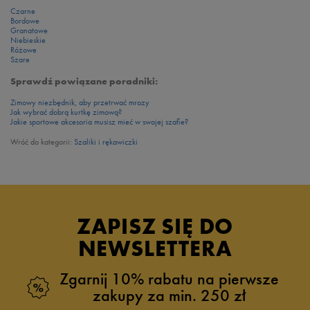
Czarne
Bordowe
Granatowe
Niebieskie
Różowe
Szare
Sprawdź powiązane poradniki:
Zimowy niezbędnik, aby przetrwać mrozy
Jak wybrać dobrą kurtkę zimową?
Jakie sportowe akcesoria musisz mieć w swojej szafie?
Wróć do kategorii:
Szaliki i rękawiczki
ZAPISZ SIĘ DO
NEWSLETTERA
Zgarnij 10% rabatu na pierwsze
zakupy za min. 250 zł