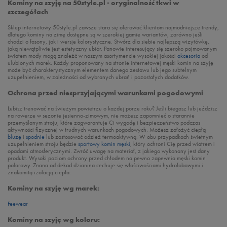
Kominy na szyję na 50style.pl - oryginalność tkwi w
szczegółach
Sklep internetowy 50style.pl zawsze stara się oferować klientom najmodniejsze trendy,
dlatego kominy na zimę dostępne są w szerokiej gamie wariantów, zarówno jeśli
chodzi o fasony, jak i wersje kolorystyczne. Stwórz dla siebie najlepszą wizytówkę,
jaką niewątpliwie jest estetyczny ubiór. Panowie interesujący się szeroko pojmowanym
światem mody mogą znaleźć w naszym asortymencie wysokiej jakości
akcesoria
od
ulubionych marek. Każdy proponowany na stronie internetowej męski komin na szyję
może być charakterystycznym elementem danego zestawu lub jego subtelnym
uzupełnieniem, w zależności od wybranych ubrań i pozostałych dodatków.
Ochrona przed niesprzyjającymi warunkami pogodowymi
Lubisz trenować na świeżym powietrzu o każdej porze roku? Jeśli biegasz lub jeździsz
na rowerze w sezonie jesienno-zimowym, nie możesz zapomnieć o starannie
przemyślanym stroju, które zagwarantuje Ci wygodę i bezpieczeństwo podczas
aktywności fizycznej w trudnych warunkach pogodowych. Możesz założyć ciepłą
bluzę
i
spodnie
lub zastosować odzież termoaktywną. W obu przypadkach świetnym
uzupełnieniem stroju będzie
sportowy komin męski
, który ochroni Cię przed wiatrem i
opadami atmosferycznymi. Zwróć uwagę na materiał, z jakiego wykonany jest dany
produkt. Wysoki poziom ochrony przed chłodem na pewno zapewnia męski komin
polarowy. Znana od dekad dzianina cechuje się właściwościami hydrofobowymi i
znakomitą izolacją ciepła.
Kominy na szyję wg marek:
Feewear
Kominy na szyję wg koloru: