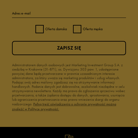
Adres e-mail
Oferta damska
Oferta męska
ZAPISZ SIĘ
Administratorem danych osobowych jest Marketing Investment Group S.A. z
siedzibą w Krakowie (31-871), os. Dywizjonu 303 paw. 1, udostępnione
powyżej dane będą przetwarzane w prawnie uzasadnionym interesie
administratora, za który uważa się marketing produktów i usług własnych.
Podając swój adres mailowy zgadzasz się na otrzymywanie informacji
handlowych. Podanie danych jest dobrowolne, aczkolwiek niezbędne w celu
otrzymywania newslettera. Każdy ma prawo do zgłoszenia sprzeciwu wobec
przetwarzania, a także żądania dostępu do danych, sprostowania, usunięcia
lub ograniczenia przetwarzania oraz prawo wniesienia skargi do organu
nadzorczego.
Pełną treść oświadczenia o ochronie prywatności można
znaleźć w Polityce prywatności.