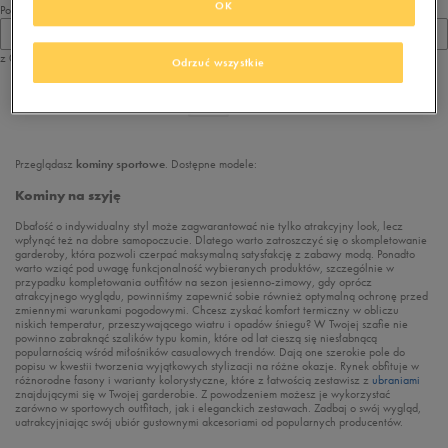
OK
Pokaż
60
z 0
Odrzuć wszystkie
z
1
Przeglądasz
kominy sportowe
. Dostępne modele:
Kominy na szyję
Dbałość o indywidualny styl może zagwarantować nie tylko atrakcyjny look, lecz
wpłynąć też na dobre samopoczucie. Dlatego warto zatroszczyć się o skompletowanie
garderoby, która pozwoli czerpać maksymalną satysfakcję z zabawy modą. Ponadto
warto wziąć pod uwagę funkcjonalność wybieranych produktów, szczególnie w
przypadku kompletowania outfitów na sezon jesienno-zimowy, gdy oprócz
atrakcyjnego wyglądu, powinniśmy zapewnić sobie również optymalną ochronę przed
zmiennymi warunkami pogodowymi. Chcesz zyskać komfort termiczny w obliczu
niskich temperatur, przeszywającego wiatru i opadów śniegu? W Twojej szafie nie
powinno zabraknąć szalików typu komin, które od lat cieszą się niesłabnącą
popularnością wśród miłośników casualowych trendów. Dają one szerokie pole do
popisu w kwestii tworzenia wyjątkowych stylizacji na różne okazje. Rynek obfituje w
różnorodne fasony i warianty kolorystyczne, które z łatwością zestawisz z
ubraniami
znajdującymi się w Twojej garderobie. Z powodzeniem możesz je wykorzystać
zarówno w sportowych outfitach, jak i eleganckich zestawach. Zadbaj o swój wygląd,
uatrakcyjniając swój ubiór gustownymi akcesoriami od popularnych producentów.