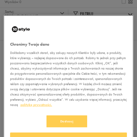
Wyników
0
Sortuj:
FILTRUJ
REKOMENDOWANE
Pokaż
60
z 0
Chronimy Twoje dane
Nie wybrano filtrów
Dokładamy wszelkich starań, aby zakupy naszych Klientów były udane, a produkty,
które wybierają – najlepiej dopasowane do ich potrzeb. Robimy to jednak przy pełnym
poszanowaniu bezpieczeństwa wszystkich danych osobowych. Kliknij „OK”, jeśli
chcesz, abyśmy wykorzystywali informacje o Twoich zachowaniach na naszej stronie
do przygotowania personalizowanych specjalnie dla Ciebie treści, w tym rekomendacji
produktów dopasowanych do Twoich potrzeb i zainteresowań, spersonalizowanych
reklam czy zapamiętywanie wybranych preferencji. W każdej chwili możesz zmienić
swoją decyzję i ustawienia dotyczące plików cookie wybierając „Dostosuj”. Jeśli nie
chcesz otrzymywać spersonalizowanej oferty produktów, dopasowanych do Twoich
preferencji, wybierz „Odrzuć wszystkie”. W celu uzyskania więcej informacji, przeczytaj
Brak produktów do wyświetlenia
naszą
politykę prywatności.
Zmień kryteria wyszukiwania lub
usuń wybrane filtry
Dostosuj