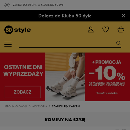
ZWROT DO 30 DNI. W KLUBIE DO 60 DNI.
×
Dołącz do Klubu 50 style
STRONA GŁÓWNA
AKCESORIA
SZALIKI I RĘKAWICZKI
KOMINY NA SZYJĘ