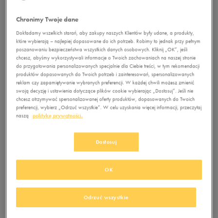
wszelkich wątpliwości jest zrozumienie, czego właściwie
Chronimy Twoje dane
potrzebujemy… i dlaczego
obuwie do chodzenia po górach
dla niej
i dla niego musi wyglądać tak, a nie inaczej. Jak przy
Dokładamy wszelkich starań, aby zakupy naszych Klientów były udane, a produkty,
które wybierają – najlepiej dopasowane do ich potrzeb. Robimy to jednak przy pełnym
każdej aktywności fizycznej ważne jest, by buty do trekkingu
poszanowaniu bezpieczeństwa wszystkich danych osobowych. Kliknij „OK”, jeśli
były wygodne – to absolutnie obowiązkowy element. Z drugiej
chcesz, abyśmy wykorzystywali informacje o Twoich zachowaniach na naszej stronie
do przygotowania personalizowanych specjalnie dla Ciebie treści, w tym rekomendacji
strony, na górskim szlaku liczy się też trwałość i
produktów dopasowanych do Twoich potrzeb i zainteresowań, spersonalizowanych
niezawodność. Obuwie powinno mieć więc również solidną
reklam czy zapamiętywanie wybranych preferencji. W każdej chwili możesz zmienić
swoją decyzję i ustawienia dotyczące plików cookie wybierając „Dostosuj”. Jeśli nie
podeszwę i być wykonane z odpornych na uszkodzenia
chcesz otrzymywać spersonalizowanej oferty produktów, dopasowanych do Twoich
materiałów, które pozwolą nam czuć się dobrze i bezpiecznie
preferencji, wybierz „Odrzuć wszystkie”. W celu uzyskania więcej informacji, przeczytaj
pokonywać kolejne kilometry. Podobnie jak w przypadku
naszą
politykę prywatności.
runnerów
, niezwykle istotne jest, by zapewnić stopom
maksymalny komfort i wsparcie podczas wysiłku. Dobra
Dostosuj
amortyzacja to podstawa! Nie mniej ważna jest jednak
przyczepność. Bez dwóch zdań, trekkery to obuwie do zadań
OK
specjalnych!
Odrzuć wszystkie
Buty do trekkingu – wybierz mądrze!