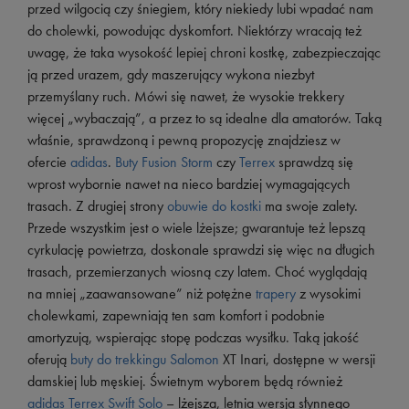
przed wilgocią czy śniegiem, który niekiedy lubi wpadać nam
do cholewki, powodując dyskomfort. Niektórzy wracają też
uwagę, że taka wysokość lepiej chroni kostkę, zabezpieczając
ją przed urazem, gdy maszerujący wykona niezbyt
przemyślany ruch. Mówi się nawet, że wysokie trekkery
więcej „wybaczają”, a przez to są idealne dla amatorów. Taką
właśnie, sprawdzoną i pewną propozycję znajdziesz w
ofercie
adidas
.
Buty Fusion Storm
czy
Terrex
sprawdzą się
wprost wybornie nawet na nieco bardziej wymagających
trasach. Z drugiej strony
obuwie do kostki
ma swoje zalety.
Przede wszystkim jest o wiele lżejsze; gwarantuje też lepszą
cyrkulację powietrza, doskonale sprawdzi się więc na długich
trasach, przemierzanych wiosną czy latem. Choć wyglądają
na mniej „zaawansowane” niż potężne
trapery
z wysokimi
cholewkami, zapewniają ten sam komfort i podobnie
amortyzują, wspierając stopę podczas wysiłku. Taką jakość
oferują
buty do trekkingu Salomon
XT Inari, dostępne w wersji
damskiej lub męskiej. Świetnym wyborem będą również
adidas Terrex Swift Solo
– lżejsza, letnia wersja słynnego