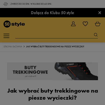
ZWROT DO 30 DNI. W KLUBIE DO 60 DNI.
×
Dołącz do Klubu 50 style
STRONA GŁÓWNA
JAK WYBRAĆ BUTY TREKKINGOWE NA PIESZE WYCIECZKI?
Jak wybrać buty trekkingowe na
piesze wycieczki?