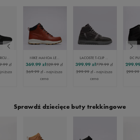
UMBRO QUERCUS MID
NIKE MANOA LEATHER SE
LACOSTE T-CLIP WNTR MID 222 2
369.99
zł
399.99
zł
299.9
9.99
zł
529.99
zł
779.99
zł
ajniższa
369.99
zł
- najniższa
399.99
zł
- najniższa
299.99
cena
cena
Sprawdź dziecięce buty trekkingowe