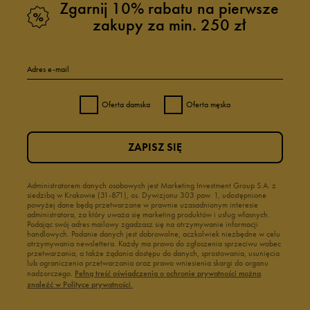
Zgarnij 10% rabatu na pierwsze
zakupy za min. 250 zł
Adres e-mail
Oferta damska
Oferta męska
ZAPISZ SIĘ
Administratorem danych osobowych jest Marketing Investment Group S.A. z
siedzibą w Krakowie (31-871), os. Dywizjonu 303 paw. 1, udostępnione
powyżej dane będą przetwarzane w prawnie uzasadnionym interesie
administratora, za który uważa się marketing produktów i usług własnych.
Podając swój adres mailowy zgadzasz się na otrzymywanie informacji
handlowych. Podanie danych jest dobrowolne, aczkolwiek niezbędne w celu
otrzymywania newslettera. Każdy ma prawo do zgłoszenia sprzeciwu wobec
przetwarzania, a także żądania dostępu do danych, sprostowania, usunięcia
lub ograniczenia przetwarzania oraz prawo wniesienia skargi do organu
nadzorczego.
Pełną treść oświadczenia o ochronie prywatności można
znaleźć w Polityce prywatności.