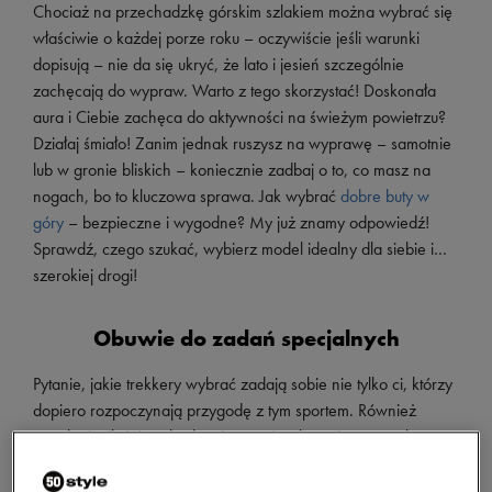
Chociaż na przechadzkę górskim szlakiem można wybrać się
właściwie o każdej porze roku – oczywiście jeśli warunki
dopisują – nie da się ukryć, że lato i jesień szczególnie
zachęcają do wypraw. Warto z tego skorzystać! Doskonała
aura i Ciebie zachęca do aktywności na świeżym powietrzu?
Działaj śmiało! Zanim jednak ruszysz na wyprawę – samotnie
lub w gronie bliskich – koniecznie zadbaj o to, co masz na
nogach, bo to kluczowa sprawa. Jak wybrać
dobre buty w
góry
– bezpieczne i wygodne? My już znamy odpowiedź!
Sprawdź, czego szukać, wybierz model idealny dla siebie i…
szerokiej drogi!
Obuwie do zadań specjalnych
Pytanie, jakie trekkery wybrać zadają sobie nie tylko ci, którzy
dopiero rozpoczynają przygodę z tym sportem. Również
zapaleni miłośnicy chodzenia po górach, mający za sobą
niejedną trasę, wahają się, co będzie dla nich najlepsze –
szczególnie na przełomie pór roku. Kluczem do rozwiania