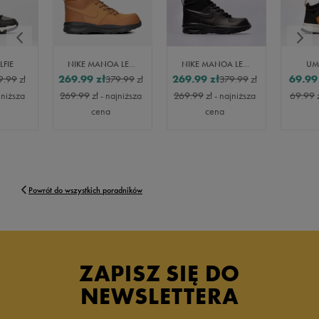
FIE
NIKE MANOA LEATHER
NIKE MANOA LEATHER
UM
269.99
zł
269.99
zł
69.99
9.99
zł
379.99
zł
379.99
zł
jniższa
269.99
zł
- najniższa
269.99
zł
- najniższa
69.99
cena
cena
Powrót do wszystkich poradników
ZAPISZ SIĘ DO
NEWSLETTERA