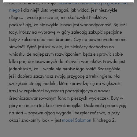
Na co postawić, szukając
obuwia do chodzenia po górach dla
niego
i dla niej? Lista wymagań, jak widać, jest niezwykle
długa… i wcale jeszcze się nie skończyła! Niektórzy
podkreślają, że niezwykle istotna jest wodoodporność. Są też i
tacy, którzy na wyprawę w góry zalecają zakupić specjalne
buty z kolcami albo membranami. Czy na pewno warto na nie
stawiać? Pytań jest tak wiele, że niektórzy dochodzą do
wniosku, że najlepszym rozwiązaniem będzie sprawić sobie
kilka par, dostosowanych do różnych warunków. Prawda jest
jednak taka, że… wcale nie musisz tego robić! Szczególnie
jeśli dopiero zaczynasz swoją przygodę z trekkingiem. Na
szczęście istnieją modele, które sprawdzą się na większości
tras i w zupełności wystarczą początkującym a nawet
średniozaawansowanym fanom pieszych wycieczek. Buty w
góry nie muszą też kosztować majątku! Doskonałą propozycją
na start – zapewniającą wygodę i bezpieczeństwo, a przy
okazji znakomity look – jest
model Salomon
Kinchega 2.