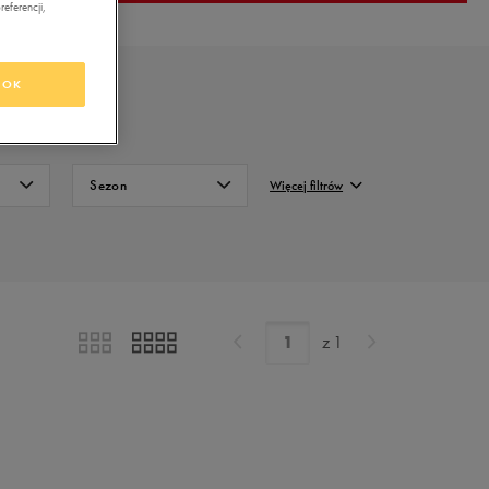
eferencji,
OK
Sezon
Więcej filtrów
Całoroczne
FILTRUJ
Letnie
Wyczyść
Zimowe
z
1