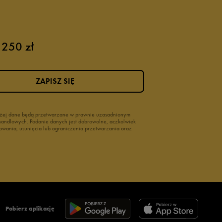
 250 zł
ZAPISZ SIĘ
wyżej dane będą przetwarzane w prawnie uzasadnionym
i handlowych. Podanie danych jest dobrowolne, aczkolwiek
owania, usunięcia lub ograniczenia przetwarzania oraz
Pobierz aplikację