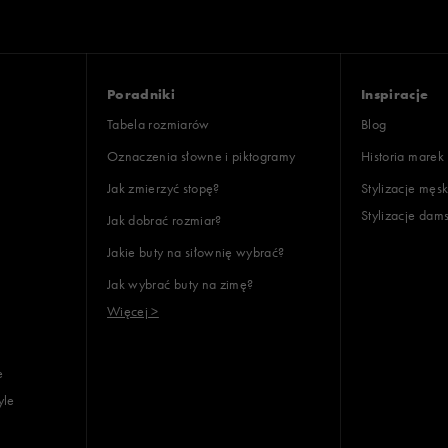
42 2/3
43
43 1/3
Poradniki
Inspiracje
44
Tabela rozmiarów
Blog
44,5
Oznaczenia słowne i piktogramy
Historia marek
44 2/3
Jak zmierzyć stopę?
Stylizacje męsk
45
Stylizacje dam
Jak dobrać rozmiar?
45 1/3
Jakie buty na siłownię wybrać?
45,5
Jak wybrać buty na zimę?
Więcej >
46
46,5
e
46 2/3
yle
47