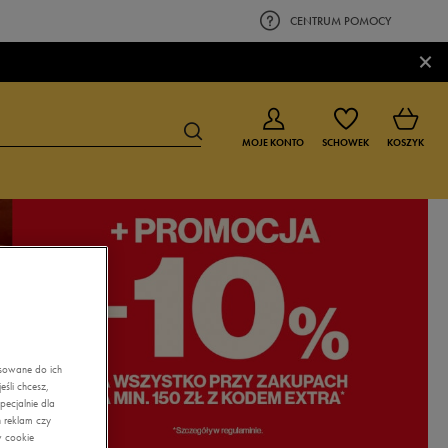
CENTRUM POMOCY
×
MOJE KONTO
SCHOWEK
KOSZYK
BUTY DLA CHŁOPCA
BUTY DLA DZIEWCZYNKI
0-4 lat
0-4 lat
4-8 lat
4-8 lat
9-16 lat
9-16 lat
asowane do ich
śli chcesz,
ecjalnie dla
 reklam czy
w cookie