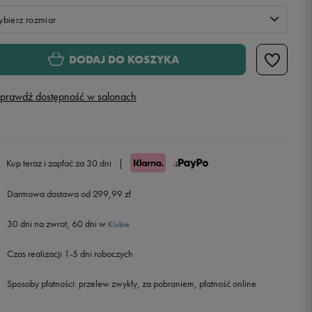
bierz rozmiar
Rozmiary EU
Rozmiary US
DODAJ DO KOSZYKA
34
prawdź dostępność w salonach
36
38
Kup teraz i zapłać za 30 dni
|
40
Powiadom o dostępności
Darmowa dostawa od 299,99 zł
30 dni na zwrot, 60 dni w
Klubie
Czas realizacji 1-5 dni roboczych
Sposoby płatności:
przelew zwykły, za pobraniem, płatność online