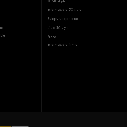
O 50 style
Informacje o 50 style
Sklepy stacjonarne
ie
Klub 50 style
skie
Praca
Informacje o firmie