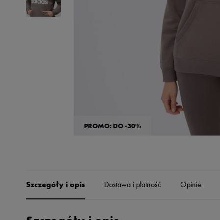
Skechers
Timberland
Umbro
Under Armour
Up8
U.S. Polo ASSN.
Vans
PROMO: DO -30%
Szczegóły i opis
Dostawa i płatność
Opinie