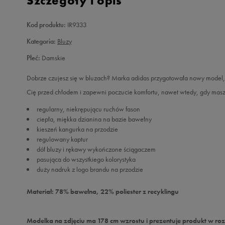
Szczegóły i opis
Kod produktu:
IR9333
Kategoria:
Bluzy
Płeć:
Damskie
Dobrze czujesz się w bluzach? Marka adidas przygotowała nowy model, 
Cię przed chłodem i zapewni poczucie komfortu, nawet wtedy, gdy masz
regularny, niekrępującu ruchów fason
ciepła, miękka dzianina na bazie bawełny
kieszeń kangurka na przodzie
regulowany kaptur
dół bluzy i rękawy wykończone ściągaczem
pasująca do wszystkiego kolorystyka
duży nadruk z logo brandu na przodzie
Materiał: 78% bawełna, 22% poliester z recyklingu
Modelka na zdjęciu ma 178 cm wzrostu i prezentuje produkt w roz