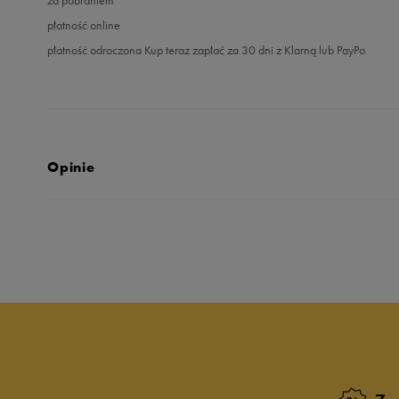
płatność online
płatność odroczona Kup teraz zapłać za 30 dni z Klarną lub PayPo
Opinie
5.0
opinii klientów
31
z całego okresu
zebranych i zweryfikowanych przez