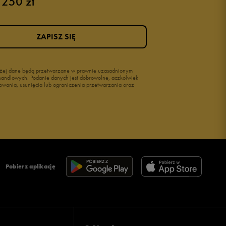
 250 zł
ZAPISZ SIĘ
wyżej dane będą przetwarzane w prawnie uzasadnionym
i handlowych. Podanie danych jest dobrowolne, aczkolwiek
owania, usunięcia lub ograniczenia przetwarzania oraz
Pobierz aplikację