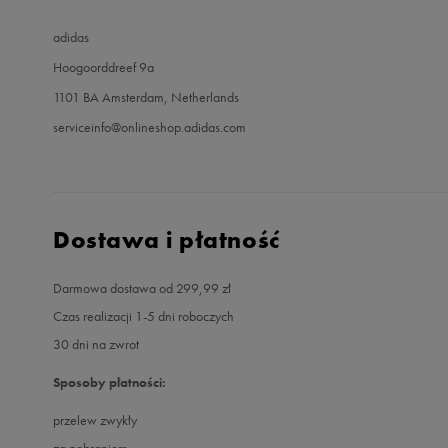
adidas
Hoogoorddreef 9a
1101 BA Amsterdam, Netherlands
serviceinfo@onlineshop.adidas.com
Dostawa i płatność
Darmowa dostawa od 299,99 zł
Czas realizacji 1-5 dni roboczych
30 dni na zwrot
Sposoby płatności:
przelew zwykły
za pobraniem