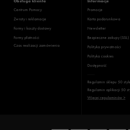
Obsługa klienta
Informacje
Centrum Pomocy
Promocje
Zwroty i reklamacje
Karta podarunkowa
Jak zbieramy opinie?
Formy i koszty dostawy
Newsletter
Formy płatności
Bezpieczne zakupy (SSL)
Opinie k
Czas realizacji zamówienia
Polityka prywatności
Polityka cookies
Dostępność
Regulamin sklepu 50 styl
Regulamin aplikacji 50 st
Więcej regulaminów >