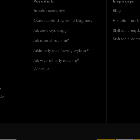
Poradniki
Inspiracje
Tabela rozmiarów
Blog
Oznaczenia słowne i piktogramy
Historia marek
Jak zmierzyć stopę?
Stylizacje męsk
Stylizacje dam
Jak dobrać rozmiar?
lientów
Jakie buty na siłownię wybrać?
Jak wybrać buty na zimę?
Wyczyść
Szukaj
Więcej >
e
yle