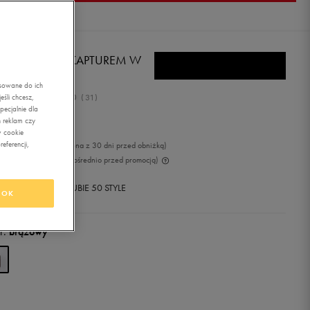
IDAS BLUZA Z KAPTUREM W
FL R HD
asowane do ich
5.0
śli chcesz,
(
31
)
ecjalnie dla
9,99
zł
z Vat
 reklam czy
w cookie
eferencji,
99
zł
-4%
(najniższa cena z 30 dni przed obniżką)
99
zł
-25%
(cena bezpośrednio przed promocją)
+ 1000 PKT W
KLUBIE 50 STYLE
OK
r:
brązowy