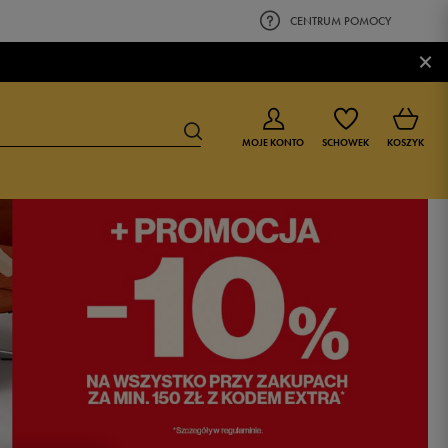
CENTRUM POMOCY
×
MOJE KONTO
SCHOWEK
KOSZYK
BUTY DLA CHŁOPCA
BUTY DLA DZIEWCZYNKI
0-4 lat
0-4 lat
4-8 lat
4-8 lat
9-16 lat
9-16 lat