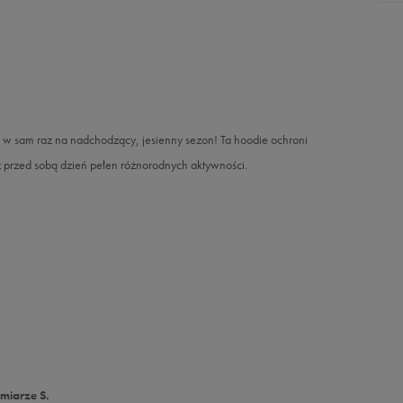
w sam raz na nadchodzący, jesienny sezon! Ta hoodie ochroni
 przed sobą dzień pełen różnorodnych aktywności.
miarze S.