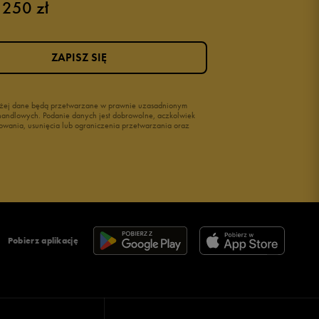
 250 zł
ZAPISZ SIĘ
wyżej dane będą przetwarzane w prawnie uzasadnionym
i handlowych. Podanie danych jest dobrowolne, aczkolwiek
owania, usunięcia lub ograniczenia przetwarzania oraz
Pobierz aplikację