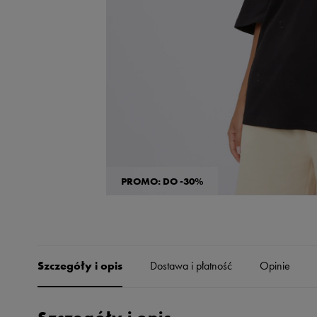
Skechers
Timberland
Umbro
Under Armour
Up8
U.S. Polo ASSN.
Vans
PROMO: DO -30%
Szczegóły i opis
Dostawa i płatność
Opinie