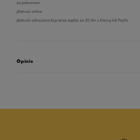
za pobraniem
płatność online
płatność odroczona Kup teraz zapłać za 30 dni z Klarną lub PayPo
Opinie
5.0
opinii klientów
9
z całego okresu
zebranych i zweryfikowanych przez