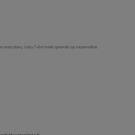
e masz plany, luźny T-shirt marki sprawdzi się niezawodnie.
produkt w rozmiarze S.