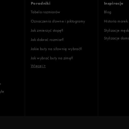
Poradniki
Inspiracje
Tabela rozmiarów
Blog
Oznaczenia słowne i piktogramy
Historia marek
Jak zmierzyć stopę?
Stylizacje męsk
Stylizacje dam
Jak dobrać rozmiar?
lientów
Jakie buty na siłownię wybrać?
Jak wybrać buty na zimę?
Wyczyść
Szukaj
Więcej >
e
yle