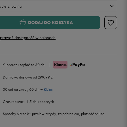
bierz rozmiar
Rozmiary EU
Rozmiary US
DODAJ DO KOSZYKA
34
prawdź dostępność w salonach
36
38
Kup teraz i zapłać za 30 dni
|
40
Powiadom o dostępności
Darmowa dostawa od 299,99 zł
30 dni na zwrot, 60 dni w
Klubie
Czas realizacji 1-5 dni roboczych
Sposoby płatności:
przelew zwykły, za pobraniem, płatność online