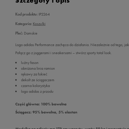
Szczegóły i opis
Kod produktu:
IP2264
Kategoria:
Koszulki
Płeć:
Damskie
Logo adidas Performance zachęca do działania. Niezależnie od tego, jaki
Połącz go z joggerami i sneakersami – stwórz sporty total look.
luźny fason
obniżona linia ramion
rękawy za łokieć
dekolt ze ściągaczem
czarna kolorystyka
logo adidas z przodu
Część główna: 100% bawełna
Ściągacz: 95% bawełna, 5% elastan
Modelka na zdjęciu ma 173 cm wzrostu, waży 50 kg i prezentuje 