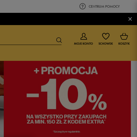
CENTRUM POMOCY
×
MOJE KONTO
SCHOWEK
KOSZYK
BUTY DLA CHŁOPCA
BUTY DLA DZIEWCZYNKI
0-4 lat
0-4 lat
4-8 lat
4-8 lat
9-16 lat
9-16 lat