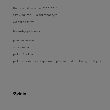
Darmowa dostawa od 299,99 zł
Czas realizacji 1-5 dni roboczych
30 dni na zwrot
Sposoby płatności:
przelew zwykły
za pobraniem
płatność online
płatność odroczona Kup teraz zapłać za 30 dni z Klarną lub PayPo
Opinie