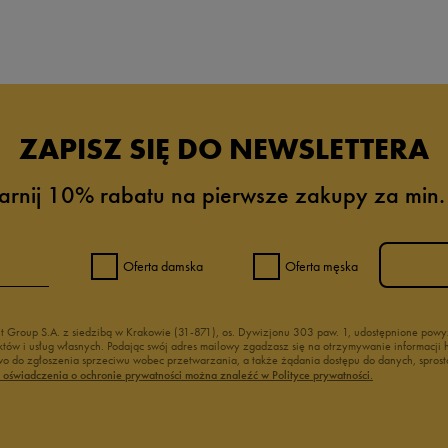
ZAPISZ SIĘ DO NEWSLETTERA
arnij 10% rabatu na pierwsze zakupy za min.
0%
0%
Oferta damska
Oferta męska
0%
nt Group S.A. z siedzibą w Krakowie (31-871), os. Dywizjonu 303 paw. 1, udostępnione po
duktów i usług własnych. Podając swój adres mailowy zgadzasz się na otrzymywanie informacj
0%
 do zgłoszenia sprzeciwu wobec przetwarzania, a także żądania dostępu do danych, sprost
ć oświadczenia o ochronie prywatności można znaleźć w Polityce prywatności.
0%