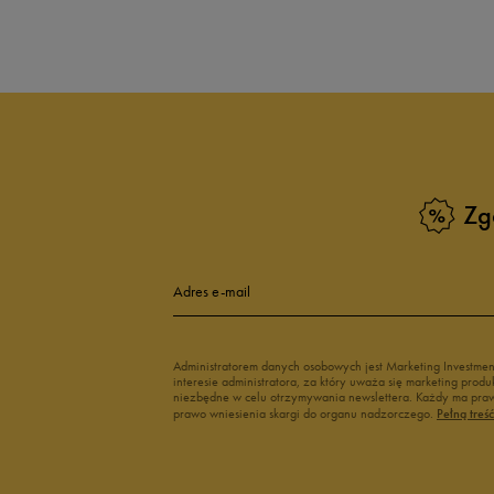
5.0
opinii klientów
12
z całego okresu
zebranych i zweryfikowanych przez
Zg
5
10
4
Adres e-mail
3
Administratorem danych osobowych jest Marketing Investme
interesie administratora, za który uważa się marketing pro
2
niezbędne w celu otrzymywania newslettera. Każdy ma prawo
prawo wniesienia skargi do organu nadzorczego.
Pełną treś
1