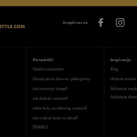
Znajdź nas na
STYLE.COM
lientów
Poradniki
Inspiracje
Wyczyść
Szukaj
Tabela rozmiarów
Blog
Oznaczenia słowne i piktogramy
Historia marek
Jak zmierzyć stopę?
Stylizacje męsk
Stylizacje dam
Jak dobrać rozmiar?
Jakie buty na siłownię wybrać?
Jak wybrać buty na zimę?
Więcej >