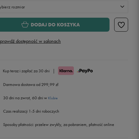
bierz rozmiar
Rozmiary EU
Rozmiary US
DODAJ DO KOSZYKA
34
prawdź dostępność w salonach
36
38
Kup teraz i zapłać za 30 dni
|
40
Darmowa dostawa od 299,99 zł
30 dni na zwrot, 60 dni w
42
Powiadom o dostępności
Klubie
Czas realizacji 1-5 dni roboczych
Sposoby płatności:
przelew zwykły, za pobraniem, płatność online