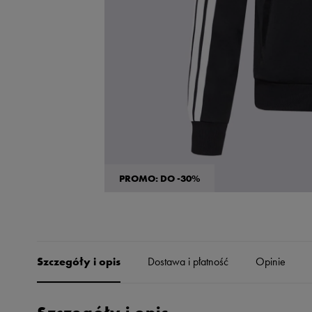
Skechers
Timberland
Umbro
Under Armour
Up8
U.S. Polo ASSN.
Vans
PROMO: DO -30%
Szczegóły i opis
Dostawa i płatność
Opinie