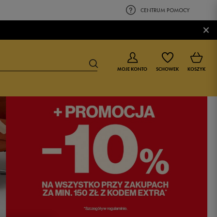
CENTRUM POMOCY
×
MOJE KONTO
SCHOWEK
KOSZYK
BUTY DLA CHŁOPCA
BUTY DLA DZIEWCZYNKI
0-4 lat
0-4 lat
4-8 lat
4-8 lat
9-16 lat
9-16 lat