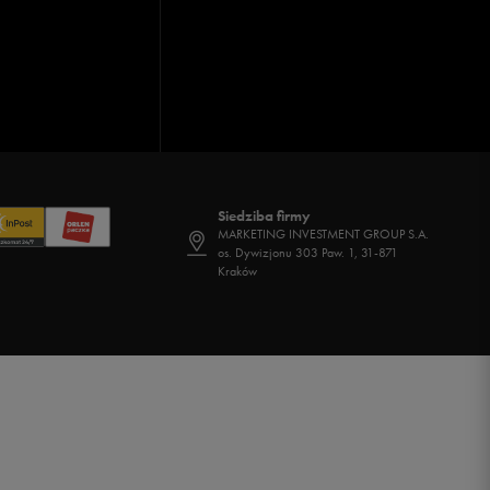
Siedziba firmy
MARKETING INVESTMENT GROUP S.A.
os. Dywizjonu 303 Paw. 1, 31-871
Kraków