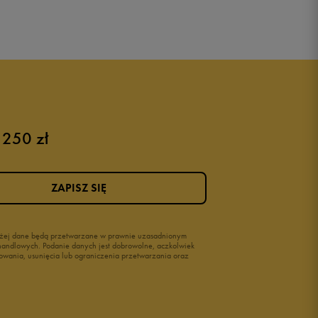
 250 zł
ZAPISZ SIĘ
wyżej dane będą przetwarzane w prawnie uzasadnionym
i handlowych. Podanie danych jest dobrowolne, aczkolwiek
owania, usunięcia lub ograniczenia przetwarzania oraz