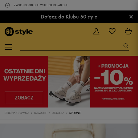
ZWROT DO 30 DNI. W KLUBIE DO 60 DNI.
×
Dołącz do Klubu 50 style
STRONA GŁÓWNA
DAMSKIE
UBRANIA
SPODNIE