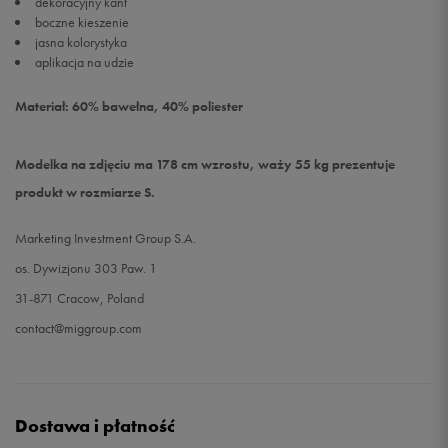
dekoracyjny kant
boczne kieszenie
jasna kolorystyka
aplikacja na udzie
Materiał: 60% bawełna, 40% poliester
Modelka na zdjęciu ma 178 cm wzrostu, waży 55 kg prezentuje
produkt w rozmiarze S.
Marketing Investment Group S.A.
os. Dywizjonu 303 Paw. 1
31-871 Cracow, Poland
contact@miggroup.com
Dostawa i płatność