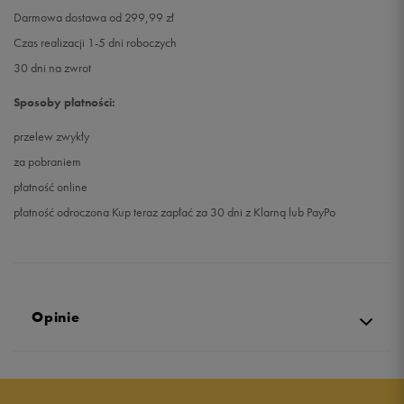
Darmowa dostawa od 299,99 zł
Czas realizacji 1-5 dni roboczych
30 dni na zwrot
Sposoby płatności:
przelew zwykły
za pobraniem
płatność online
płatność odroczona Kup teraz zapłać za 30 dni z Klarną lub PayPo
Opinie
5.0