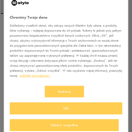
Chronimy Twoje dane
Dokładamy wszelkich starań, aby zakupy naszych Klientów były udane, a produkty,
UMBRO SPODNIE
które wybierają – najlepiej dopasowane do ich potrzeb. Robimy to jednak przy pełnym
COLLAGE
poszanowaniu bezpieczeństwa wszystkich danych osobowych. Kliknij „OK”, jeśli
chcesz, abyśmy wykorzystywali informacje o Twoich zachowaniach na naszej stronie
do przygotowania personalizowanych specjalnie dla Ciebie treści, w tym rekomendacji
5.0
(
1
)
produktów dopasowanych do Twoich potrzeb i zainteresowań, spersonalizowanych
48,99
zł
z Vat
reklam czy zapamiętywanie wybranych preferencji. W każdej chwili możesz zmienić
swoją decyzję i ustawienia dotyczące plików cookie wybierając „Dostosuj”. Jeśli nie
59,49
zł
-18%
(najniższa cena z 30 dni przed obniżką)
chcesz otrzymywać spersonalizowanej oferty produktów, dopasowanych do Twoich
69,99
zł
-30%
(cena bezpośrednio przed promocją)
preferencji, wybierz „Odrzuć wszystkie”. W celu uzyskania więcej informacji, przeczytaj
naszą
politykę prywatności.
+ 350 PKT W
KLUBIE 50 STYLE
Dostosuj
Kolor:
beżowy
OK
Odrzuć wszystkie