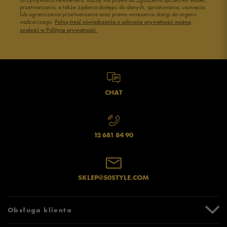
otrzymywania newslettera. Każdy ma prawo do zgłoszenia sprzeciwu wobec
przetwarzania, a także żądania dostępu do danych, sprostowania, usunięcia
lub ograniczenia przetwarzania oraz prawo wniesienia skargi do organu
Jak zbieramy opinie?
nadzorczego.
Pełną treść oświadczenia o ochronie prywatności można
znaleźć w Polityce prywatności.
Opinie klientów
Wyczyść
Szukaj
CHAT
12 681 84 90
SKLEP@50STYLE.COM
Obsługa klienta