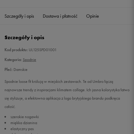
Szczegóły i opis
Dostawa i płatność
Opinie
Szczegóły i opis
Kod produktu:
UL125SPD01001
Kategoria:
Spodnie
Płeć:
Damskie
Spodnie loose fit królują w miejskich zestawach. Te od Umbro łączą
najnowsze trendy z inspiracjami klimatem collage. Ich jasna kolorystyka łatwo
się stylizuje, a efektowna aplikacja z logo brytyjskiego brandu podkręca
całość.
szerokie nogawki
miękka dzianina
elastyczny pas