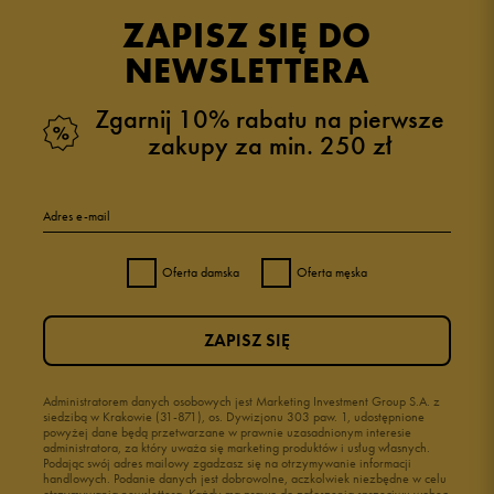
opinii klientów
1
z całego okresu
ZAPISZ SIĘ DO
zebranych i zweryfikowanych przez
NEWSLETTERA
Zgarnij 10% rabatu na pierwsze
zakupy za min. 250 zł
5
100%
Adres e-mail
4
0%
Oferta damska
Oferta męska
3
0%
ZAPISZ SIĘ
2
0%
1
Administratorem danych osobowych jest Marketing Investment Group S.A. z
0%
siedzibą w Krakowie (31-871), os. Dywizjonu 303 paw. 1, udostępnione
powyżej dane będą przetwarzane w prawnie uzasadnionym interesie
administratora, za który uważa się marketing produktów i usług własnych.
Podając swój adres mailowy zgadzasz się na otrzymywanie informacji
handlowych. Podanie danych jest dobrowolne, aczkolwiek niezbędne w celu