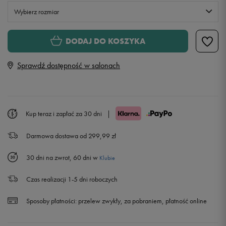
Wybierz rozmiar
XS
DODAJ DO KOSZYKA
Sprawdź dostępność w salonach
S
M
Kup teraz i zapłać za 30 dni
|
L
Powiadom o dostępności
Darmowa dostawa od 299,99 zł
30 dni na zwrot, 60 dni w
Klubie
Czas realizacji 1-5 dni roboczych
Sposoby płatności:
przelew zwykły, za pobraniem, płatność online