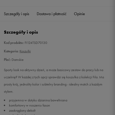
Szczegóły i opis
Dostawa i płatność
Opinie
Szczegóły i opis
Kod produktu:
FI124TSD70130
Kategoria:
Koszulki
Płeć:
Damskie
Sporty look na aktywny dzień, a może basicowy zestaw do pracy lub na
uczelnię? W każdej z tych opcji sprawdzi się koszulka z kolekcji Fila. Ma
prosty krój, jednolity kolor i subtelny branding - idealny match z każdym
stylem.
przyjemna w dotyku dzianina bawełniana
komfortowy w noszeniu fason
zaokrąglony dekolt