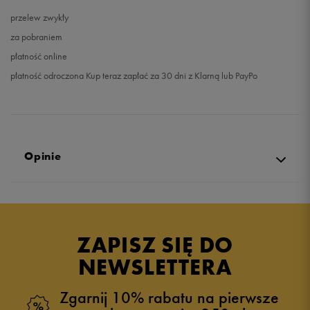
przelew zwykły
za pobraniem
płatność online
płatność odroczona Kup teraz zapłać za 30 dni z Klarną lub PayPo
Opinie
5.0
opinii klientów
8
z całego okresu
ZAPISZ SIĘ DO
zebranych i zweryfikowanych przez
NEWSLETTERA
Zgarnij 10% rabatu na pierwsze