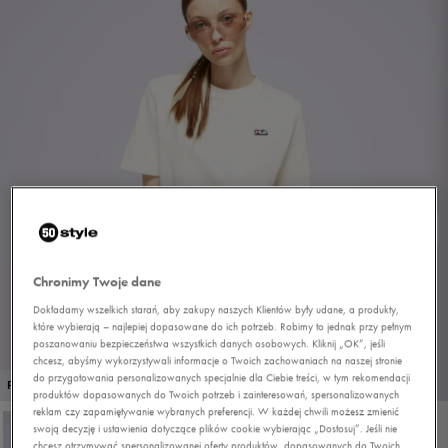
Chronimy Twoje dane
Dokładamy wszelkich starań, aby zakupy naszych Klientów były udane, a produkty,
które wybierają – najlepiej dopasowane do ich potrzeb. Robimy to jednak przy pełnym
poszanowaniu bezpieczeństwa wszystkich danych osobowych. Kliknij „OK”, jeśli
chcesz, abyśmy wykorzystywali informacje o Twoich zachowaniach na naszej stronie
do przygotowania personalizowanych specjalnie dla Ciebie treści, w tym rekomendacji
1/4
PROMO: DO -30%
produktów dopasowanych do Twoich potrzeb i zainteresowań, spersonalizowanych
reklam czy zapamiętywanie wybranych preferencji. W każdej chwili możesz zmienić
swoją decyzję i ustawienia dotyczące plików cookie wybierając „Dostosuj”. Jeśli nie
chcesz otrzymywać spersonalizowanej oferty produktów, dopasowanych do Twoich