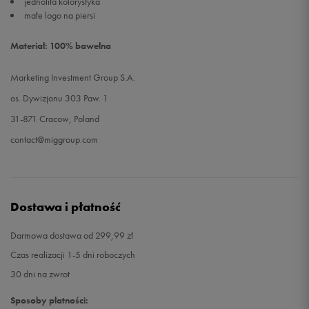
jednolita kolorystyka
małe logo na piersi
Materiał: 100% bawełna
Marketing Investment Group S.A.
os. Dywizjonu 303 Paw. 1
31-871 Cracow, Poland
contact@miggroup.com
Dostawa i płatność
Darmowa dostawa od 299,99 zł
Czas realizacji 1-5 dni roboczych
30 dni na zwrot
Sposoby płatności: