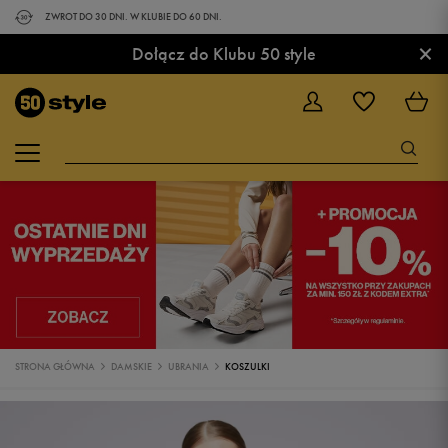
ZWROT DO 30 DNI. W KLUBIE DO 60 DNI.
×
Dołącz do Klubu 50 style
STRONA GŁÓWNA
DAMSKIE
UBRANIA
KOSZULKI