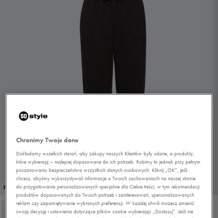
Chronimy Twoje dane
Dokładamy wszelkich starań, aby zakupy naszych Klientów były udane, a produkty,
które wybierają – najlepiej dopasowane do ich potrzeb. Robimy to jednak przy pełnym
poszanowaniu bezpieczeństwa wszystkich danych osobowych. Kliknij „OK”, jeśli
chcesz, abyśmy wykorzystywali informacje o Twoich zachowaniach na naszej stronie
1/2
do przygotowania personalizowanych specjalnie dla Ciebie treści, w tym rekomendacji
PROMO: DO -30%
produktów dopasowanych do Twoich potrzeb i zainteresowań, spersonalizowanych
reklam czy zapamiętywanie wybranych preferencji. W każdej chwili możesz zmienić
swoją decyzję i ustawienia dotyczące plików cookie wybierając „Dostosuj”. Jeśli nie