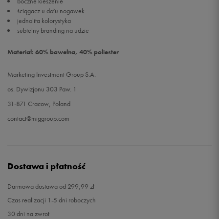
boczne kieszenie
ściągacz u dołu nogawek
jednolita kolorystyka
subtelny branding na udzie
Materiał: 60% bawełna, 40% poliester
Marketing Investment Group S.A.
os. Dywizjonu 303 Paw. 1
31-871 Cracow, Poland
contact@miggroup.com
Dostawa i płatność
Darmowa dostawa od 299,99 zł
Czas realizacji 1-5 dni roboczych
30 dni na zwrot