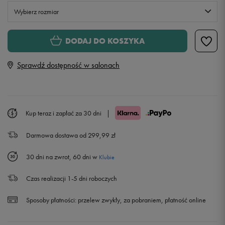
Wybierz rozmiar
XS
DODAJ DO KOSZYKA
Sprawdź dostępność w salonach
S
M
Kup teraz i zapłać za 30 dni
|
L
Darmowa dostawa od 299,99 zł
30 dni na zwrot, 60 dni w
Klubie
Czas realizacji 1-5 dni roboczych
Sposoby płatności:
przelew zwykły, za pobraniem, płatność online