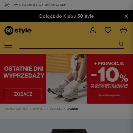
ZWROT DO 30 DNI. W KLUBIE DO 60 DNI.
×
Dołącz do Klubu 50 style
STRONA GŁÓWNA
DAMSKIE
UBRANIA
SPODNIE