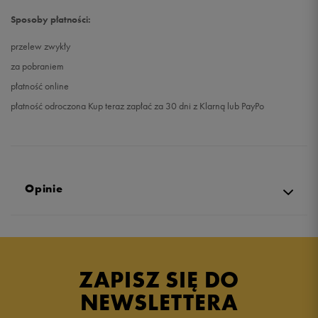
Sposoby płatności:
przelew zwykły
za pobraniem
płatność online
płatność odroczona Kup teraz zapłać za 30 dni z Klarną lub PayPo
Opinie
4.9
opinii klientów
9
z całego okresu
ZAPISZ SIĘ DO
zebranych i zweryfikowanych przez
NEWSLETTERA