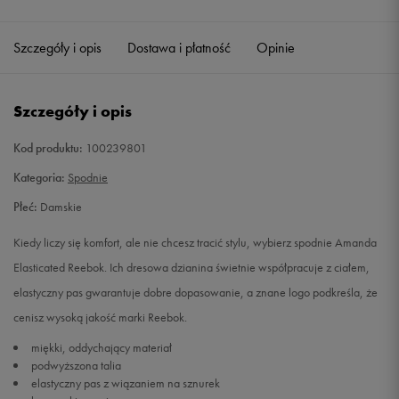
Szczegóły i opis
Dostawa i płatność
Opinie
Szczegóły i opis
Kod produktu:
100239801
Kategoria:
Spodnie
Płeć:
Damskie
Kiedy liczy się komfort, ale nie chcesz tracić stylu, wybierz spodnie Amanda
Elasticated Reebok. Ich dresowa dzianina świetnie współpracuje z ciałem,
elastyczny pas gwarantuje dobre dopasowanie, a znane logo podkreśla, że
cenisz wysoką jakość marki Reebok.
miękki, oddychający materiał
podwyższona talia
elastyczny pas z wiązaniem na sznurek