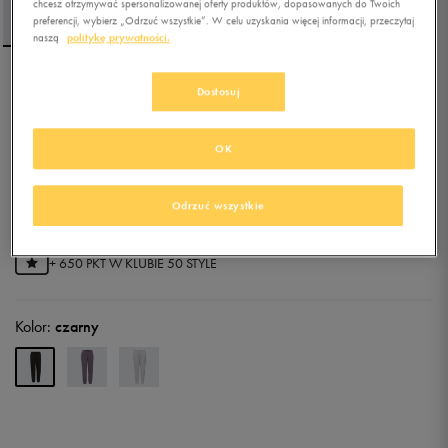
chcesz otrzymywać spersonalizowanej oferty produktów, dopasowanych do Twoich
preferencji, wybierz „Odrzuć wszystkie”. W celu uzyskania więcej informacji, przeczytaj
naszą
politykę prywatności.
REEBOK SPODNIE
Dostosuj
AMANDA ELASTICATED
OK
4.9
(
9
)
84,49
zł
z Vat
Odrzuć wszystkie
90,99
zł
-7%
(najniższa cena z 30 dni przed obniżką)
129,99
zł
-35%
(cena bezpośrednio przed promocją)
+ 650 PKT W
KLUBIE 50 STYLE
Kolor:
czarny