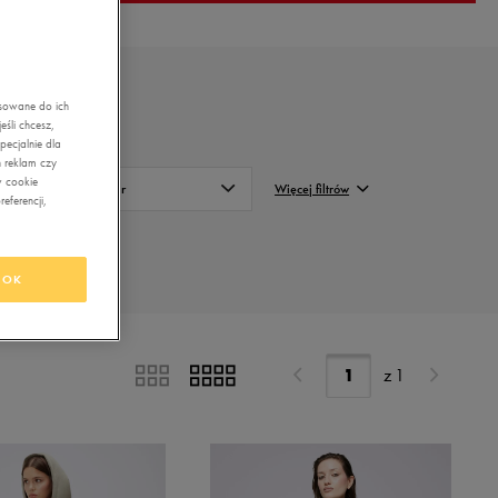
asowane do ich
śli chcesz,
ecjalnie dla
 reklam czy
w cookie
Kolor
Więcej filtrów
eferencji,
Czarny
FILTRUJ
Granatowy
OK
Wyczyść
Khaki
Niebieski
z
1
Pomarańczowy
Różowy
Szary