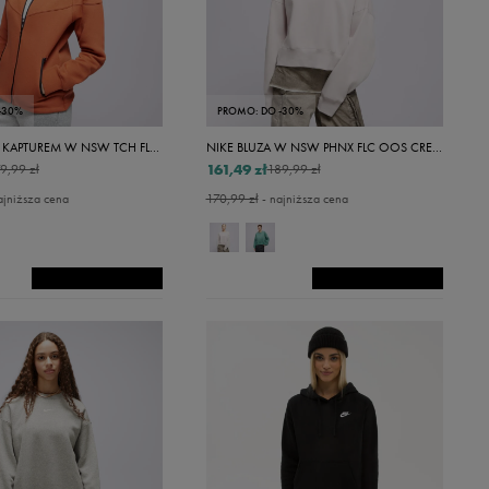
-30%
PROMO: DO -30%
NIKE BLUZA Z KAPTUREM W NSW TCH FLC WR FZ HDY
NIKE BLUZA W NSW PHNX FLC OOS CREW
161,49 zł
9,99 zł
189,99 zł
ajniższa cena
170,99 zł
- najniższa cena