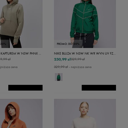
Zielony
Beżowy
Biały
Bordowy
Brązowy
-30%
PROMO: DO -30%
Fioletowy
NIKE BLUZA Z KAPTUREM W NSW PHNX FLC STD HOODIE
NIKE BLUZA W NSW NK WR WVN UV FZ JKT
Żółty
230,99 zł
9,99 zł
329,99 zł
jniższa cena
329,99 zł
- najniższa cena