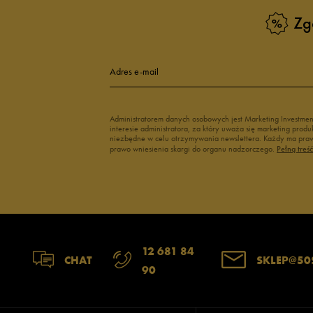
Zg
Adres e-mail
Administratorem danych osobowych jest Marketing Investme
interesie administratora, za który uważa się marketing pro
niezbędne w celu otrzymywania newslettera. Każdy ma prawo
prawo wniesienia skargi do organu nadzorczego.
Pełną treś
12 681 84
CHAT
SKLEP@50
90