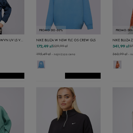
34
36
38
PROMO: DO -30%
PROMO: DO 
40
NIKE BLUZA W NSW ESSTL WVN UV LS VNCK CRW
NIKE BLUZA W NSW FLC OS CREW GLS
42
172,49 zł
341,99 zł
229,99 zł
37
195,49 zł
- najniższa cena
360,99 zł
- n
Xs/s
S/s
M/s
L/s
l/s