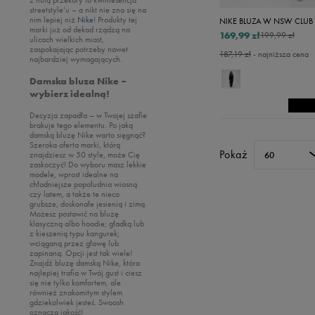
Akcesoria narciarskie
Levi's
streetstyle’u – a nikt nie zna się na
nim lepiej niż
Nike
! Produkty tej
NIKE BLUZA W NSW CLUB 
Szaliki i rękawiczki
Lacoste
marki już od dekad rządzą na
169,99 zł
199,99 zł
ulicach wielkich miast,
Czapki zimowe
New Balance
zaspokajając potrzeby nawet
187,19 zł
- najniższa cena
najbardziej wymagających.
New Era
Damska bluza Nike –
Nike
wybierz idealną!
Oto
Decyzja zapadła – w Twojej szafie
brakuje tego elementu. Po jaką
Puma
damską bluzę Nike warto sięgnąć?
Szeroka oferta marki, którą
Reebok
Pokaż
znajdziesz w 50 style, może Cię
60
zaskoczyć! Do wyboru masz lekkie
Sizeer
modele, wprost idealne na
chłodniejsze popołudnia wiosną
Skechers
czy latem, a także te nieco
grubsze, doskonałe jesienią i zimą.
Timberland
Możesz postawić na bluzę
klasyczną albo hoodie; gładką lub
Umbro
z kieszenią typu kangurek;
wciąganą przez głowę lub
Under Armour
zapinaną. Opcji jest tak wiele!
Znajdź bluzę damską Nike, która
Up8
najlepiej trafia w Twój gust i ciesz
się nie tylko komfortem, ale
U.S. Polo ASSN.
również znakomitym stylem
gdziekolwiek jesteś. Swoosh
Vans
oznacza jakość!