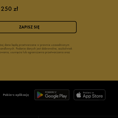
 250 zł
ZAPISZ SIĘ
wyżej dane będą przetwarzane w prawnie uzasadnionym
i handlowych. Podanie danych jest dobrowolne, aczkolwiek
owania, usunięcia lub ograniczenia przetwarzania oraz
Pobierz aplikację