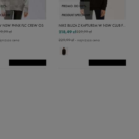
-30%
PROMO: DO -30%
ECJALNY
PRODUKT SPECJALNY
 W NSW PHNX FLC CREW OS
NIKE BLUZA Z KAPTUREM W NSW CLUB FLC PO HDY STD
218,49 zł
9,99 zł
229,99 zł
ajniższa cena
229,99 zł
- najniższa cena