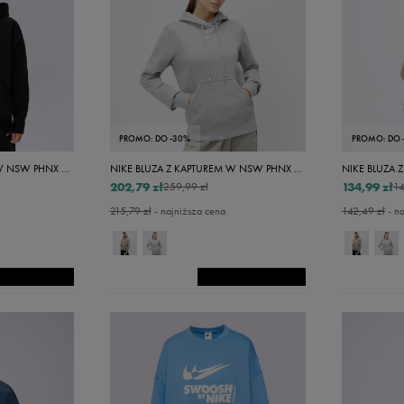
Vans
Timberland
et4
o
Umbro
Xxxs
co
Under Armour
Xxs
Up8
Xs
U.S. Polo ASSN.
PROMO: DO -30%
PROMO: DO 
S
Vans
NIKE BLUZA Z KAPTUREM W NSW PHNX FLC OS
NIKE BLUZA Z KAPTUREM W NSW PHNX FLC STD PO
M
202,79 zł
134,99 zł
259,99 zł
14
215,79 zł
- najniższa cena
142,49 zł
- na
l
xl
xxl
et12
Set6a
Set6b