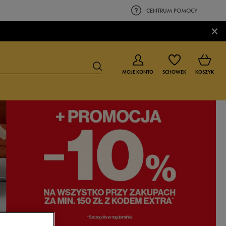
CENTRUM POMOCY
×
MOJE KONTO
SCHOWEK
KOSZYK
BUTY DLA CHŁOPCA
BUTY DLA DZIEWCZYNKI
0-4 lat
0-4 lat
4-8 lat
4-8 lat
9-16 lat
9-16 lat