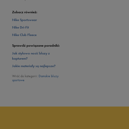
Zobacz również:
Nike Sportswear
Nike Dri-Fit
Nike Club Fleece
Sprawdź powiązane poradniki:
Jak stylowo nosić bluzy z
kapturem?
Jakie materiały są najlepsze?
Wróć do kategorii:
Damskie bluzy
sportowe