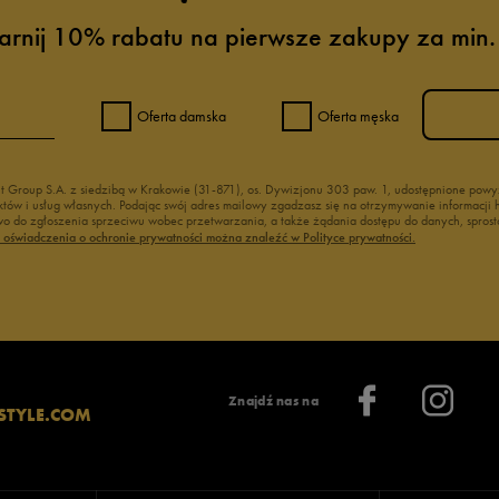
arnij 10% rabatu na pierwsze zakupy za min.
Oferta damska
Oferta męska
nt Group S.A. z siedzibą w Krakowie (31-871), os. Dywizjonu 303 paw. 1, udostępnione po
duktów i usług własnych. Podając swój adres mailowy zgadzasz się na otrzymywanie informacj
 do zgłoszenia sprzeciwu wobec przetwarzania, a także żądania dostępu do danych, sprost
ć oświadczenia o ochronie prywatności można znaleźć w Polityce prywatności.
Znajdź nas na
STYLE.COM