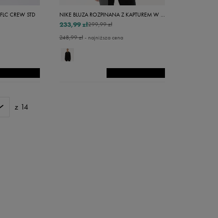
FLC CREW STD
NIKE BLUZA ROZPINANA Z KAPTUREM W NSW CLUB FLC FZ
233,99 zł
299,99 zł
248,99 zł
- najniższa cena
z 14