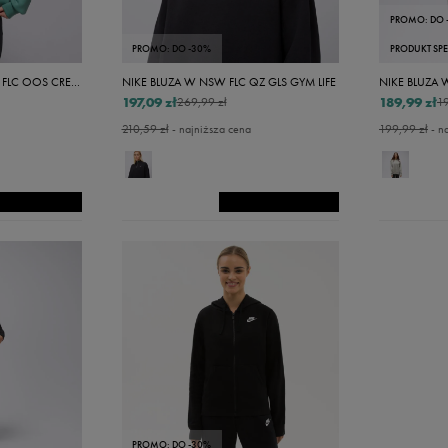
PROMO: DO 
PROMO: DO -30%
PRODUKT SP
NIKE BLUZA W NSW PHNX FLC OOS CREW
NIKE BLUZA W NSW FLC QZ GLS GYM LIFE
NIKE BLUZA
197,09 zł
189,99 zł
269,99 zł
19
210,59 zł
- najniższa cena
199,99 zł
- n
PROMO: DO -30%