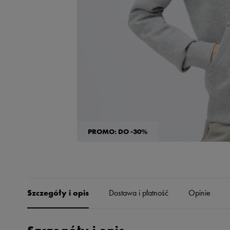
Skechers
Timberland
Umbro
Under Armour
Up8
U.S. Polo ASSN.
Vans
PROMO: DO -30%
Szczegóły i opis
Dostawa i płatność
Opinie