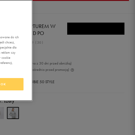
KE BLUZA Z KAPTUREM W
W PHNX FLC STD PO
asowane do ich
5.0
śli chcesz,
(
30
)
ecjalnie dla
2,79
zł
z Vat
 reklam czy
w cookie
eferencji,
79
zł
-6%
(najniższa cena z 30 dni przed obniżką)
99
zł
-22%
(cena bezpośrednio przed promocją)
+ 1300 PKT W
KLUBIE 50 STYLE
OK
r:
szary