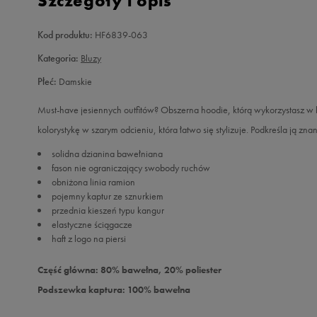
Szczegóły i opis
Kod produktu:
HF6839-063
Kategoria:
Bluzy
Płeć:
Damskie
Must-have jesiennych outfitów? Obszerna hoodie, którą wykorzystasz w k
kolorystykę w szarym odcieniu, która łatwo się stylizuje. Podkreśla ją zna
solidna dzianina bawełniana
fason nie ograniczający swobody ruchów
obniżona linia ramion
pojemny kaptur ze sznurkiem
przednia kieszeń typu kangur
elastyczne ściągacze
haft z logo na piersi
Część główna: 80% bawełna, 20% poliester
Podszewka kaptura: 100% bawełna