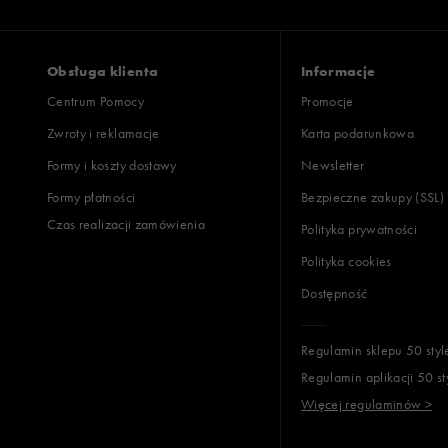
Zgodność z rozmiarem
Liczba głosów
zaniżony
zgodny
zawyż
Obsługa klienta
Informacje
Centrum Pomocy
Promocje
Zwroty i reklamacje
Karta podarunkowa
Jak zbieramy opinie?
Formy i koszty dostawy
Newsletter
Formy płatności
Bezpieczne zakupy (SSL)
Opinie k
Czas realizacji zamówienia
Polityka prywatności
Polityka cookies
Dostępność
Regulamin sklepu 50 styl
Regulamin aplikacji 50 st
Więcej regulaminów >