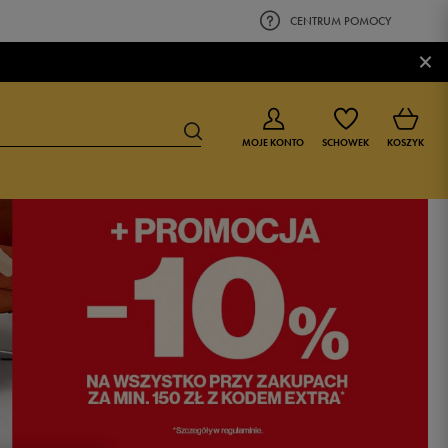
CENTRUM POMOCY
×
MOJE KONTO
SCHOWEK
KOSZYK
BUTY DLA CHŁOPCA
BUTY DLA DZIEWCZYNKI
0-4 lat
0-4 lat
4-8 lat
4-8 lat
9-16 lat
9-16 lat