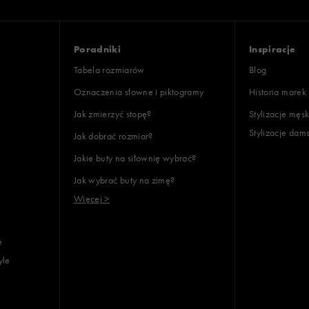
: 9
ony
Poradniki
Inspiracje
Tabela rozmiarów
Blog
Oznaczenia słowne i piktogramy
Historia marek
Jak zmierzyć stopę?
Stylizacje męsk
Stylizacje dam
Jak dobrać rozmiar?
lientów
Jakie buty na siłownię wybrać?
Jak wybrać buty na zimę?
Wyczyść
Szukaj
Więcej >
e
yle