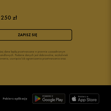
 250 zł
ZAPISZ SIĘ
wyżej dane będą przetwarzane w prawnie uzasadnionym
i handlowych. Podanie danych jest dobrowolne, aczkolwiek
owania, usunięcia lub ograniczenia przetwarzania oraz
Pobierz aplikację