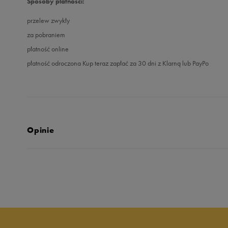
Sposoby płatności:
przelew zwykły
za pobraniem
płatność online
płatność odroczona Kup teraz zapłać za 30 dni z Klarną lub PayPo
Opinie
5.0
opinii klientów
30
z całego okresu
zebranych i zweryfikowanych przez