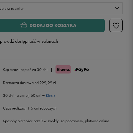
bierz rozmiar
S
Powiadom o dostępności
DODAJ DO KOSZYKA
M
Powiadom o dostępności
prawdź dostępność w salonach
L
XL
Kup teraz i zapłać za 30 dni
|
Darmowa dostawa od 299,99 zł
30 dni na zwrot, 60 dni w
Klubie
Czas realizacji 1-5 dni roboczych
Sposoby płatności:
przelew zwykły, za pobraniem, płatność online