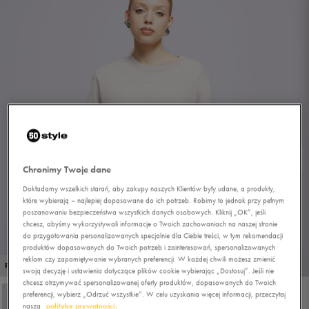
Chronimy Twoje dane
Dokładamy wszelkich starań, aby zakupy naszych Klientów były udane, a produkty,
które wybierają – najlepiej dopasowane do ich potrzeb. Robimy to jednak przy pełnym
poszanowaniu bezpieczeństwa wszystkich danych osobowych. Kliknij „OK”, jeśli
chcesz, abyśmy wykorzystywali informacje o Twoich zachowaniach na naszej stronie
do przygotowania personalizowanych specjalnie dla Ciebie treści, w tym rekomendacji
produktów dopasowanych do Twoich potrzeb i zainteresowań, spersonalizowanych
reklam czy zapamiętywanie wybranych preferencji. W każdej chwili możesz zmienić
1/4
PROMO: DO -30%
swoją decyzję i ustawienia dotyczące plików cookie wybierając „Dostosuj”. Jeśli nie
chcesz otrzymywać spersonalizowanej oferty produktów, dopasowanych do Twoich
preferencji, wybierz „Odrzuć wszystkie”. W celu uzyskania więcej informacji, przeczytaj
naszą
politykę prywatności.