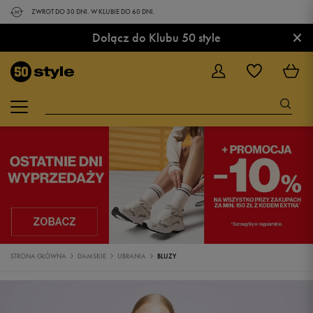
ZWROT DO 30 DNI. W KLUBIE DO 60 DNI.
×
Dołącz do Klubu 50 style
STRONA GŁÓWNA
DAMSKIE
UBRANIA
BLUZY