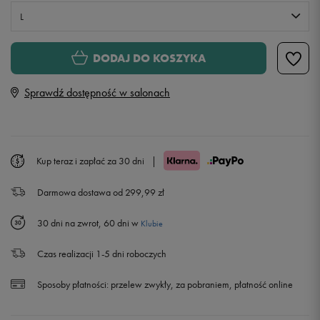
L
XS
Powiadom o dostępności
DODAJ DO KOSZYKA
Sprawdź dostępność w salonach
S
Powiadom o dostępności
M
Powiadom o dostępności
Kup teraz i zapłać za 30 dni
|
L
Darmowa dostawa od 299,99 zł
30 dni na zwrot, 60 dni w
Klubie
Czas realizacji 1-5 dni roboczych
Sposoby płatności:
przelew zwykły, za pobraniem, płatność online