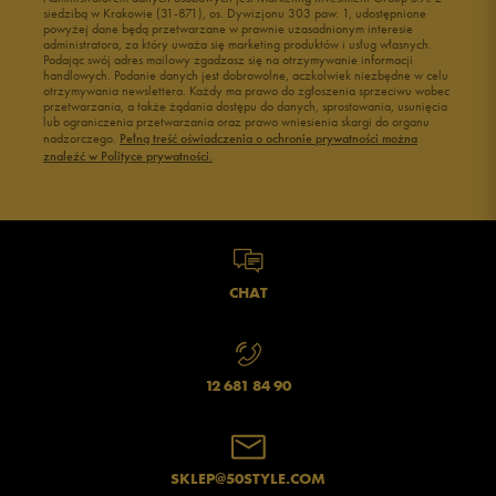
siedzibą w Krakowie (31-871), os. Dywizjonu 303 paw. 1, udostępnione
powyżej dane będą przetwarzane w prawnie uzasadnionym interesie
administratora, za który uważa się marketing produktów i usług własnych.
Podając swój adres mailowy zgadzasz się na otrzymywanie informacji
handlowych. Podanie danych jest dobrowolne, aczkolwiek niezbędne w celu
otrzymywania newslettera. Każdy ma prawo do zgłoszenia sprzeciwu wobec
przetwarzania, a także żądania dostępu do danych, sprostowania, usunięcia
lub ograniczenia przetwarzania oraz prawo wniesienia skargi do organu
Jak zbieramy opinie?
nadzorczego.
Pełną treść oświadczenia o ochronie prywatności można
znaleźć w Polityce prywatności.
Opinie klientów
Wyczyść
Szukaj
CHAT
12 681 84 90
SKLEP@50STYLE.COM