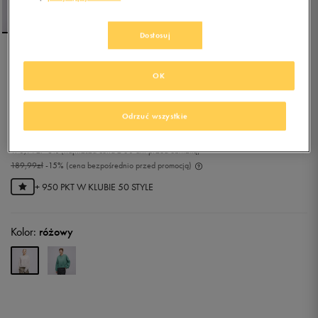
Dostosuj
NIKE BLUZA W NSW PHNX
OK
FLC OOS CREW
5.0
(
1
)
Odrzuć wszystkie
161,49
zł
z Vat
170,99
zł
-6%
(najniższa cena z 30 dni przed obniżką)
189,99
zł
-15%
(cena bezpośrednio przed promocją)
+ 950 PKT W
KLUBIE 50 STYLE
Kolor:
różowy