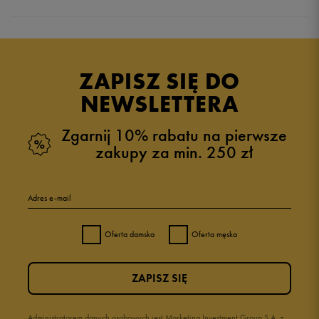
5.0
opinii klientów
1
z całego okresu
ZAPISZ SIĘ DO
zebranych i zweryfikowanych przez
NEWSLETTERA
Zgarnij 10% rabatu na pierwsze
zakupy za min. 250 zł
5
100%
Adres e-mail
4
0%
Oferta damska
Oferta męska
3
0%
ZAPISZ SIĘ
2
0%
1
Administratorem danych osobowych jest Marketing Investment Group S.A. z
0%