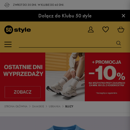
ZWROT DO 30 DNI. W KLUBIE DO 60 DNI.
×
Dołącz do Klubu 50 style
STRONA GŁÓWNA
DAMSKIE
UBRANIA
BLUZY