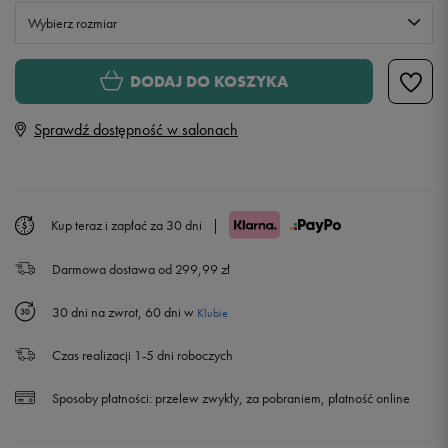
Wybierz rozmiar
XS
Powiadom o dostępności
DODAJ DO KOSZYKA
Sprawdź dostępność w salonach
S
Powiadom o dostępności
M
Kup teraz i zapłać za 30 dni
|
L
Darmowa dostawa od 299,99 zł
30 dni na zwrot, 60 dni w
Klubie
Czas realizacji 1-5 dni roboczych
Sposoby płatności:
przelew zwykły, za pobraniem, płatność online