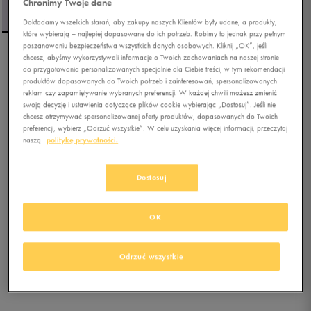
Chronimy Twoje dane
Dokładamy wszelkich starań, aby zakupy naszych Klientów były udane, a produkty,
które wybierają – najlepiej dopasowane do ich potrzeb. Robimy to jednak przy pełnym
poszanowaniu bezpieczeństwa wszystkich danych osobowych. Kliknij „OK”, jeśli
chcesz, abyśmy wykorzystywali informacje o Twoich zachowaniach na naszej stronie
NIKE BLUZA W NSW FLC
do przygotowania personalizowanych specjalnie dla Ciebie treści, w tym rekomendacji
OS CREW GLS
produktów dopasowanych do Twoich potrzeb i zainteresowań, spersonalizowanych
reklam czy zapamiętywanie wybranych preferencji. W każdej chwili możesz zmienić
swoją decyzję i ustawienia dotyczące plików cookie wybierając „Dostosuj”. Jeśli nie
0.0
(
0
)
chcesz otrzymywać spersonalizowanej oferty produktów, dopasowanych do Twoich
172,49
zł
z Vat
preferencji, wybierz „Odrzuć wszystkie”. W celu uzyskania więcej informacji, przeczytaj
naszą
politykę prywatności.
195,49
zł
-12%
(najniższa cena z 30 dni przed obniżką)
229,99
zł
-25%
(cena bezpośrednio przed promocją)
Dostosuj
+ 1150 PKT W
KLUBIE 50 STYLE
OK
Kolor:
niebieski
Odrzuć wszystkie