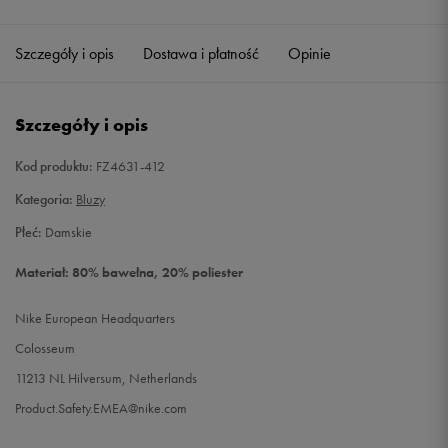
Szczegóły i opis
Dostawa i płatność
Opinie
Szczegóły i opis
Kod produktu:
FZ4631-412
Kategoria:
Bluzy
Płeć:
Damskie
Materiał: 80% bawełna, 20% poliester
Nike European Headquarters
Colosseum
11213 NL Hilversum, Netherlands
Product.Safety.EMEA@nike.com