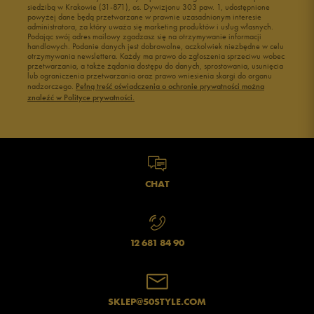
siedzibą w Krakowie (31-871), os. Dywizjonu 303 paw. 1, udostępnione
powyżej dane będą przetwarzane w prawnie uzasadnionym interesie
administratora, za który uważa się marketing produktów i usług własnych.
Podając swój adres mailowy zgadzasz się na otrzymywanie informacji
handlowych. Podanie danych jest dobrowolne, aczkolwiek niezbędne w celu
otrzymywania newslettera. Każdy ma prawo do zgłoszenia sprzeciwu wobec
przetwarzania, a także żądania dostępu do danych, sprostowania, usunięcia
lub ograniczenia przetwarzania oraz prawo wniesienia skargi do organu
nadzorczego.
Pełną treść oświadczenia o ochronie prywatności można
znaleźć w Polityce prywatności.
CHAT
12 681 84 90
SKLEP@50STYLE.COM