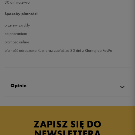
30 dni na zwrot
Sposoby płatności:
przelew zwykły
za pobraniem
płatność online
płatność odroczona Kup teraz zapłać za 30 dni z Klarną lub PayPo
Opinie
5.0
opinii klientów
4
z całego okresu
ZAPISZ SIĘ DO
zebranych i zweryfikowanych przez
NEWSLETTERA