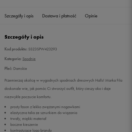
Szczegóły i opis
Dostawa i płatność
Opinie
Szczegóły i opis
Kod produktu:
SS23SPW423293
Kategoria:
Spodnie
Płeć:
Damskie
Przemierzaj okolicę w wygodnych spodniach dresowych Halls! Marka Fila
doskonale wie, jak pomóc Ci stworzyć outfit, który cieszy oko i daje
niezwykłe poczucie komfortu.
prosty fason z lekko zwężanymi nogawkami
elastyczna talia ze sznurkiem do wiązania
trwały, miękki materiał
boczne kieszenie
kontrastujące logo brandu