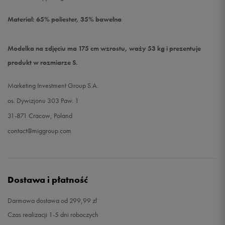
Materiał: 65% poliester, 35% bawełna
Modelka na zdjęciu ma 175 cm wzrostu, waży 53 kg i prezentuje
produkt w rozmiarze S.
Marketing Investment Group S.A.
os. Dywizjonu 303 Paw. 1
31-871 Cracow, Poland
contact@miggroup.com
Dostawa i płatność
Darmowa dostawa od 299,99 zł
Czas realizacji 1-5 dni roboczych