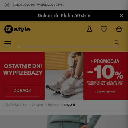
ZWROT DO 30 DNI. W KLUBIE DO 60 DNI.
×
Dołącz do Klubu 50 style
STRONA GŁÓWNA
DAMSKIE
UBRANIA
SPODNIE