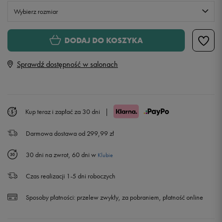
Wybierz rozmiar
XS
Powiadom o dostępności
DODAJ DO KOSZYKA
Sprawdź dostępność w salonach
S
M
Kup teraz i zapłać za 30 dni
|
L
Darmowa dostawa od 299,99 zł
XL
30 dni na zwrot, 60 dni w
Klubie
Czas realizacji 1-5 dni roboczych
Sposoby płatności:
przelew zwykły, za pobraniem, płatność online