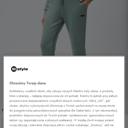
Chronimy Twoje dane
Dokładamy wszelkich starań, aby zakupy naszych Klientów były udane, a produkty,
które wybierają – najlepiej dopasowane do ich potrzeb. Robimy to jednak przy pełnym
poszanowaniu bezpieczeństwa wszystkich danych osobowych. Kliknij „OK”, jeśli
chcesz, abyśmy wykorzystywali informacje o Twoich zachowaniach na naszej stronie
1/4
PROMO: DO -30%
do przygotowania personalizowanych specjalnie dla Ciebie treści, w tym rekomendacji
produktów dopasowanych do Twoich potrzeb i zainteresowań, spersonalizowanych
reklam czy zapamiętywanie wybranych preferencji. W każdej chwili możesz zmienić
swoją decyzję i ustawienia dotyczące plików cookie wybierając „Dostosuj”. Jeśli nie