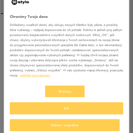
Chronimy Twoje dane
Dokładamy wszelkich starań, aby zakupy naszych Klientów były udane, a produkty,
UMBRO KURTKA CLARK
które wybierają – najlepiej dopasowane do ich potrzeb. Robimy to jednak przy pełnym
poszanowaniu bezpieczeństwa wszystkich danych osobowych. Kliknij „OK”, jeśli
chcesz, abyśmy wykorzystywali informacje o Twoich zachowaniach na naszej stronie
do przygotowania personalizowanych specjalnie dla Ciebie treści, w tym rekomendacji
5.0
(
47
)
produktów dopasowanych do Twoich potrzeb i zainteresowań, spersonalizowanych
89,99
zł
z Vat
reklam czy zapamiętywanie wybranych preferencji. W każdej chwili możesz zmienić
swoją decyzję i ustawienia dotyczące plików cookie wybierając „Dostosuj”. Jeśli nie
107,99
zł
-17%
(najniższa cena z 30 dni przed obniżką)
chcesz otrzymywać spersonalizowanej oferty produktów, dopasowanych do Twoich
99,99
zł
-10%
(cena bezpośrednio przed promocją)
preferencji, wybierz „Odrzuć wszystkie”. W celu uzyskania więcej informacji, przeczytaj
naszą
politykę prywatności.
+ 500 PKT W
KLUBIE 50 STYLE
Dostosuj
Kolor:
czarny
OK
Odrzuć wszystkie