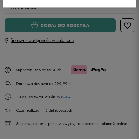
Wybierz rozmiar
XS
DODAJ DO KOSZYKA
Sprawdź dostępność w salonach
S
M
Kup teraz i zapłać za 30 dni
|
L
Powiadom o dostępności
Darmowa dostawa od 299,99 zł
XL
Powiadom o dostępności
30 dni na zwrot, 60 dni w
Klubie
Czas realizacji 1-5 dni roboczych
Sposoby płatności:
przelew zwykły, za pobraniem, płatność online