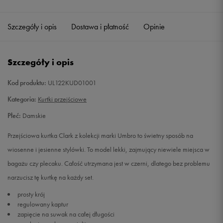
Szczegóły i opis
Dostawa i płatność
Opinie
Szczegóły i opis
Kod produktu:
UL122KUD01001
Kategoria:
Kurtki przejściowe
Płeć:
Damskie
Przejściowa kurtka Clark z kolekcji marki Umbro to świetny sposób na
wiosenne i jesienne stylówki. To model lekki, zajmujący niewiele miejsca w
bagażu czy plecaku. Całość utrzymana jest w czerni, dlatego bez problemu
narzucisz tę kurtkę na każdy set.
prosty krój
regulowany kaptur
zapięcie na suwak na całej długości