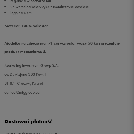
regulacja w obszarze talii
uniwersalna kolorystyka z metalicznymi detalami
logo na piersi
Materiał: 100% poliester
Modelka na zdjęciu ma 171 cm wzrostu, waży 50 kg i prezentuje
produkt w rozmiarze S.
Marketing Investment Group S.A.
os. Dywizjonu 303 Paw. 1
31-871 Cracow, Poland
contact@miggroup.com
Dostawa i płatność
Darmowa dostawa od 299,99 zł