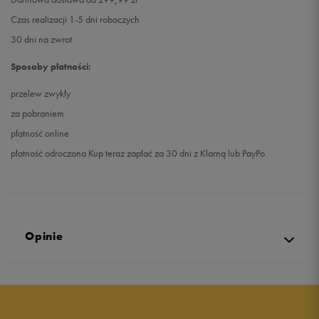
Czas realizacji 1-5 dni roboczych
30 dni na zwrot
Sposoby płatności:
przelew zwykły
za pobraniem
płatność online
płatność odroczona Kup teraz zapłać za 30 dni z Klarną lub PayPo
Opinie
5.0
opinii klientów
47
z całego okresu