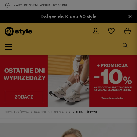
ZWROT DO 30 DNI. W KLUBIE DO 60 DNI.
×
Dołącz do Klubu 50 style
STRONA GŁÓWNA
DAMSKIE
UBRANIA
KURTKI PRZEJŚCIOWE