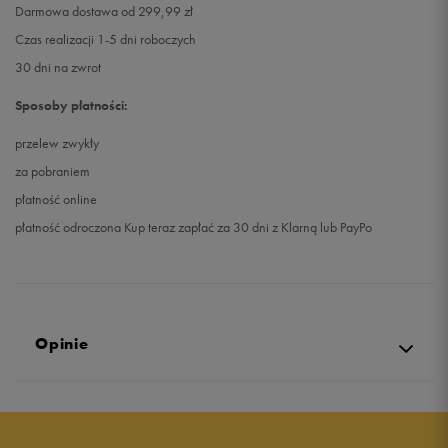
Darmowa dostawa od 299,99 zł
Czas realizacji 1-5 dni roboczych
30 dni na zwrot
Sposoby płatności:
przelew zwykły
za pobraniem
płatność online
płatność odroczona Kup teraz zapłać za 30 dni z Klarną lub PayPo
Opinie
5.0