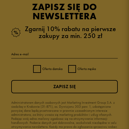
opinii klientów
138
z całego okresu
ZAPISZ SIĘ DO
zebranych i zweryfikowanych przez
NEWSLETTERA
Zgarnij 10% rabatu na pierwsze
zakupy za min. 250 zł
5
99%
Adres e-mail
4
1%
Oferta damska
Oferta męska
3
0%
ZAPISZ SIĘ
2
0%
1
Administratorem danych osobowych jest Marketing Investment Group S.A. z
0%
siedzibą w Krakowie (31-871), os. Dywizjonu 303 paw. 1, udostępnione
powyżej dane będą przetwarzane w prawnie uzasadnionym interesie
administratora, za który uważa się marketing produktów i usług własnych.
Podając swój adres mailowy zgadzasz się na otrzymywanie informacji
handlowych. Podanie danych jest dobrowolne, aczkolwiek niezbędne w celu
otrzymywania newslettera. Każdy ma prawo do zgłoszenia sprzeciwu wobec