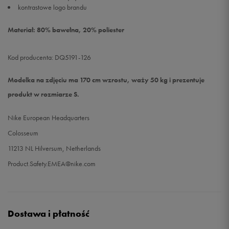
kontrastowe logo brandu
Materiał: 80% bawełna, 20% poliester
Kod producenta: DQ5191-126
Modelka na zdjęciu ma 170 cm wzrostu, waży 50 kg i prezentuje
produkt w rozmiarze S.
Nike European Headquarters
Colosseum
11213 NL Hilversum, Netherlands
Product.Safety.EMEA@nike.com
Dostawa i płatność