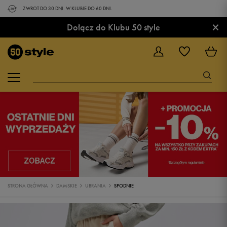
ZWROT DO 30 DNI. W KLUBIE DO 60 DNI.
×
Dołącz do Klubu 50 style
STRONA GŁÓWNA
DAMSKIE
UBRANIA
SPODNIE