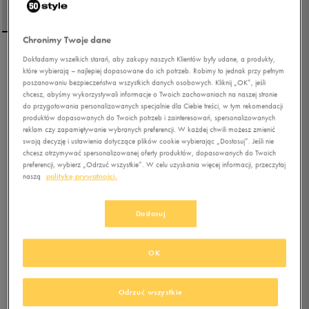
Chronimy Twoje dane
Dokładamy wszelkich starań, aby zakupy naszych Klientów były udane, a produkty,
NIKE SPODNIE W NSW
które wybierają – najlepiej dopasowane do ich potrzeb. Robimy to jednak przy pełnym
CLUB FLC MR
poszanowaniu bezpieczeństwa wszystkich danych osobowych. Kliknij „OK”, jeśli
chcesz, abyśmy wykorzystywali informacje o Twoich zachowaniach na naszej stronie
do przygotowania personalizowanych specjalnie dla Ciebie treści, w tym rekomendacji
5.0
(
138
)
produktów dopasowanych do Twoich potrzeb i zainteresowań, spersonalizowanych
159,99
zł
z Vat
reklam czy zapamiętywanie wybranych preferencji. W każdej chwili możesz zmienić
swoją decyzję i ustawienia dotyczące plików cookie wybierając „Dostosuj”. Jeśli nie
165,99
zł
-4%
(najniższa cena z 30 dni przed obniżką)
chcesz otrzymywać spersonalizowanej oferty produktów, dopasowanych do Twoich
199,99
zł
-20%
(cena bezpośrednio przed promocją)
preferencji, wybierz „Odrzuć wszystkie”. W celu uzyskania więcej informacji, przeczytaj
naszą
politykę prywatności.
+ 1000 PKT W
KLUBIE 50 STYLE
Dostosuj
Kolor:
beżowy
OK
Odrzuć wszystkie