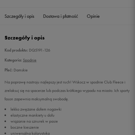
Szczegóły i opis
Dostawa i płatność
Opinie
Szczegóły i opis
Kod produktu:
DQ5191-126
Kategoria:
Spodnie
Płeć:
Damskie
Na poprawę nastroju najlepszy jest ruch! Wskocz w spodnie Club Fleece i
zrelaksuj się na spacerze lub podczas krótkiego wypadu na miasto. Ich sporty
fason zapewnia maksymalną swobodę.
lekko zwężane dołem nogawki
elastyczne mankiety u dołu
wiązanie na sznurek w pasie
boczne kieszenie
uniwersalna kolorystyka