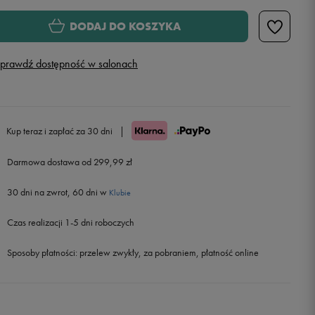
30/32
DODAJ DO KOSZYKA
32/32
prawdź dostępność w salonach
32/34
34/32
Kup teraz i zapłać za 30 dni
|
Darmowa dostawa od 299,99 zł
34/34
30 dni na zwrot, 60 dni w
Klubie
36/34
Powiadom o dostępności
Czas realizacji 1-5 dni roboczych
Sposoby płatności:
przelew zwykły, za pobraniem, płatność online