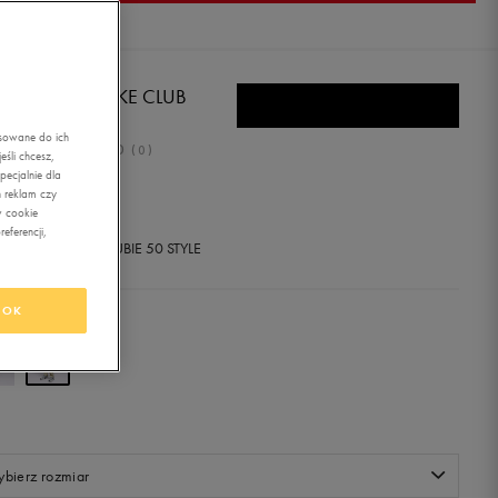
E SPODNIE NIKE CLUB
asowane do ich
0.0
(
0
)
śli chcesz,
ecjalnie dla
1,99
zł
z Vat
 reklam czy
w cookie
eferencji,
+ 1450 PKT W
KLUBIE 50 STYLE
OK
r:
beżowy
bierz rozmiar