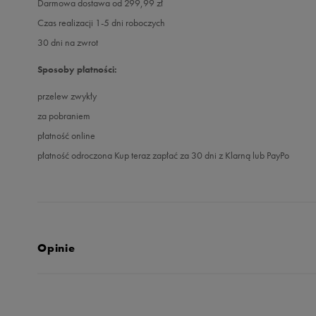
Darmowa dostawa od 299,99 zł
Czas realizacji 1-5 dni roboczych
30 dni na zwrot
Sposoby płatności:
przelew zwykły
za pobraniem
płatność online
płatność odroczona Kup teraz zapłać za 30 dni z Klarną lub PayPo
Opinie
Produkt nie posia