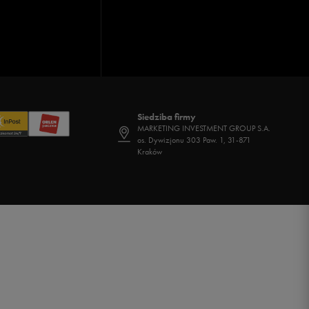
Siedziba firmy
MARKETING INVESTMENT GROUP S.A.
os. Dywizjonu 303 Paw. 1, 31-871
Kraków