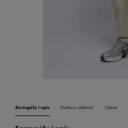
Skechers
Timberland
Umbro
Under Armour
Up8
U.S. Polo ASSN.
Vans
Szczegóły i opis
Dostawa i płatność
Opinie