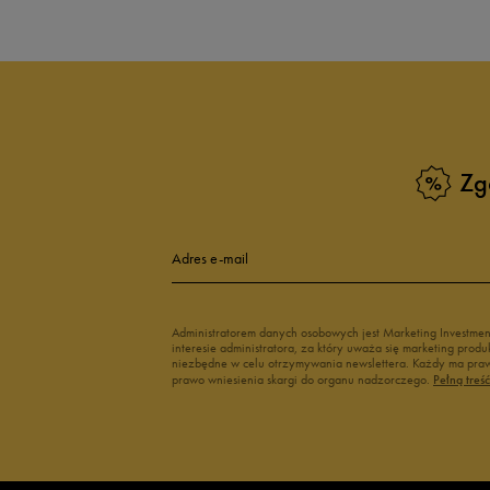
Zg
Adres e-mail
Administratorem danych osobowych jest Marketing Investme
interesie administratora, za który uważa się marketing pro
niezbędne w celu otrzymywania newslettera. Każdy ma prawo
prawo wniesienia skargi do organu nadzorczego.
Pełną treś