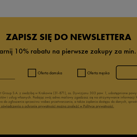
ZAPISZ SIĘ DO NEWSLETTERA
arnij 10% rabatu na pierwsze zakupy za min.
Oferta damska
Oferta męska
nt Group S.A. z siedzibą w Krakowie (31-871), os. Dywizjonu 303 paw. 1, udostępnione po
duktów i usług własnych. Podając swój adres mailowy zgadzasz się na otrzymywanie informacj
 do zgłoszenia sprzeciwu wobec przetwarzania, a także żądania dostępu do danych, sprost
ć oświadczenia o ochronie prywatności można znaleźć w Polityce prywatności.