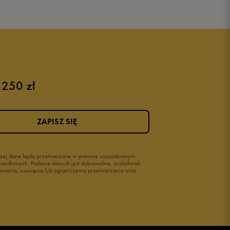
 250 zł
ZAPISZ SIĘ
wyżej dane będą przetwarzane w prawnie uzasadnionym
i handlowych. Podanie danych jest dobrowolne, aczkolwiek
owania, usunięcia lub ograniczenia przetwarzania oraz