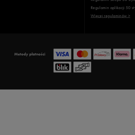
Regulamin aplikacji 50 st
Więcej regulaminów >
Metody płatności