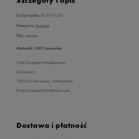
Szczegóły i opis
Kod produktu:
FZ5770-251
Kategoria:
Spodnie
Płeć:
Męskie
Materiał: 100% bawełna
Nike European Headquarters
Colosseum
11213 NL Hilversum, Netherlands
Product.Safety.EMEA@nike.com
Dostawa i płatność