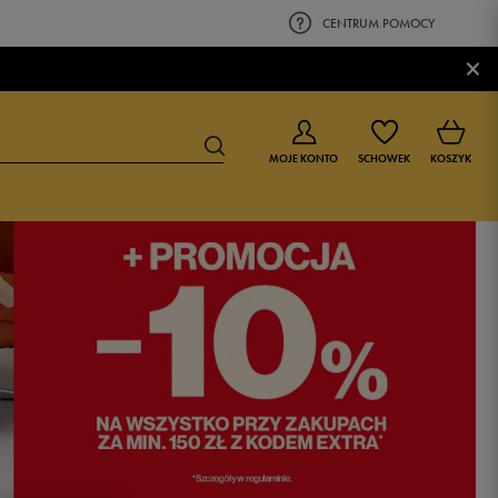
CENTRUM POMOCY
×
MOJE KONTO
SCHOWEK
KOSZYK
BUTY DLA CHŁOPCA
BUTY DLA DZIEWCZYNKI
0-4 lat
0-4 lat
4-8 lat
4-8 lat
9-16 lat
9-16 lat