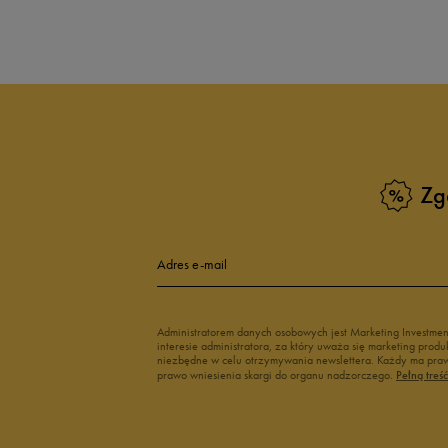
Produkt nie posia
Zg
Adres e-mail
Administratorem danych osobowych jest Marketing Investme
interesie administratora, za który uważa się marketing pro
niezbędne w celu otrzymywania newslettera. Każdy ma prawo
prawo wniesienia skargi do organu nadzorczego.
Pełną treś