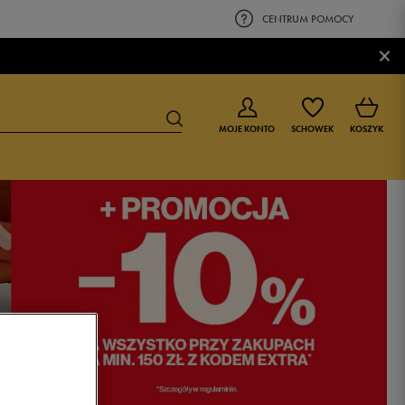
CENTRUM POMOCY
×
MOJE KONTO
SCHOWEK
KOSZYK
BUTY DLA CHŁOPCA
BUTY DLA DZIEWCZYNKI
0-4 lat
0-4 lat
4-8 lat
4-8 lat
9-16 lat
9-16 lat