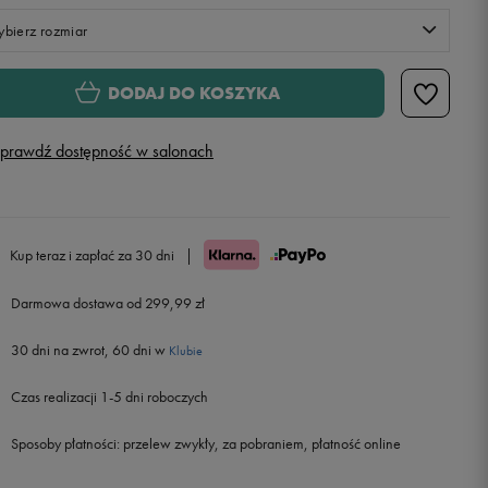
bierz rozmiar
XS
DODAJ DO KOSZYKA
S
prawdź dostępność w salonach
M
L
Kup teraz i zapłać za 30 dni
|
Darmowa dostawa od 299,99 zł
30 dni na zwrot, 60 dni w
Klubie
Czas realizacji 1-5 dni roboczych
Sposoby płatności:
przelew zwykły, za pobraniem, płatność online