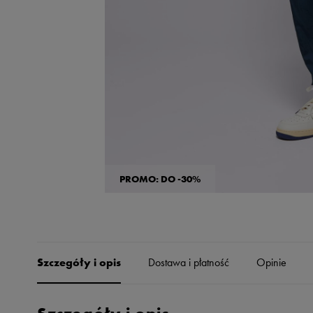
Skechers
Timberland
Umbro
Under Armour
Up8
U.S. Polo ASSN.
Vans
PROMO: DO -30%
Szczegóły i opis
Dostawa i płatność
Opinie