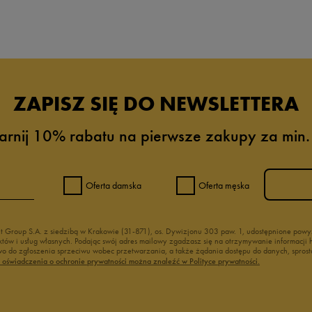
da recenzji
ZAPISZ SIĘ DO NEWSLETTERA
arnij 10% rabatu na pierwsze zakupy za min.
Oferta damska
Oferta męska
nt Group S.A. z siedzibą w Krakowie (31-871), os. Dywizjonu 303 paw. 1, udostępnione po
duktów i usług własnych. Podając swój adres mailowy zgadzasz się na otrzymywanie informacj
 do zgłoszenia sprzeciwu wobec przetwarzania, a także żądania dostępu do danych, sprost
ć oświadczenia o ochronie prywatności można znaleźć w Polityce prywatności.