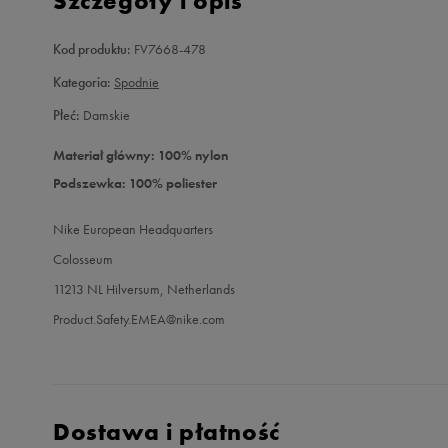
Szczegóły i opis
Kod produktu:
FV7668-478
Kategoria:
Spodnie
Płeć:
Damskie
Materiał główny: 100% nylon
Podszewka: 100% poliester
Nike European Headquarters
Colosseum
11213 NL Hilversum, Netherlands
Product.Safety.EMEA@nike.com
Dostawa i płatność