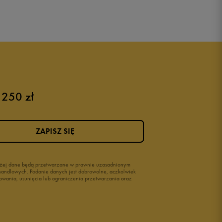
 250 zł
ZAPISZ SIĘ
wyżej dane będą przetwarzane w prawnie uzasadnionym
i handlowych. Podanie danych jest dobrowolne, aczkolwiek
owania, usunięcia lub ograniczenia przetwarzania oraz