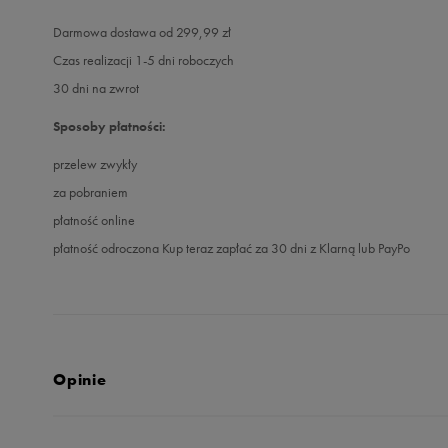
Darmowa dostawa od 299,99 zł
Czas realizacji 1-5 dni roboczych
30 dni na zwrot
Sposoby płatności:
przelew zwykły
za pobraniem
płatność online
płatność odroczona Kup teraz zapłać za 30 dni z Klarną lub PayPo
Opinie