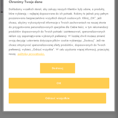
Chronimy Twoje dane
Dokładamy wszelkich starań, aby zakupy naszych Klientów były udane, a produkty,
które wybierają – najlepiej dopasowane do ich potrzeb. Robimy to jednak przy pełnym
poszanowaniu bezpieczeństwa wszystkich danych osobowych. Kliknij „OK”, jeśli
chcesz, abyśmy wykorzystywali informacje o Twoich zachowaniach na naszej stronie
NIKE SPODNIE W NSW
do przygotowania personalizowanych specjalnie dla Ciebie treści, w tym rekomendacji
PHNX FLC MR STD LOGO
produktów dopasowanych do Twoich potrzeb i zainteresowań, spersonalizowanych
PNT
reklam czy zapamiętywanie wybranych preferencji. W każdej chwili możesz zmienić
swoją decyzję i ustawienia dotyczące plików cookie wybierając „Dostosuj”. Jeśli nie
chcesz otrzymywać spersonalizowanej oferty produktów, dopasowanych do Twoich
5.0
(
1
)
preferencji, wybierz „Odrzuć wszystkie”. W celu uzyskania więcej informacji, przeczytaj
161,49
zł
z Vat
naszą
politykę prywatności.
180,49
zł
-11%
(najniższa cena z 30 dni przed obniżką)
189,99
zł
-15%
(cena bezpośrednio przed promocją)
Dostosuj
+ 950 PKT W
KLUBIE 50 STYLE
OK
Kolor:
fioletowy
Odrzuć wszystkie