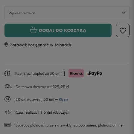
Wybierz rozmiar
XS
DODAJ DO KOSZYKA
Sprawdź dostępność w salonach
S
M
Kup teraz i zapłać za 30 dni
|
L
Darmowa dostawa od 299,99 zł
30 dni na zwrot, 60 dni w
Klubie
Czas realizacji 1-5 dni roboczych
Sposoby płatności:
przelew zwykły, za pobraniem, płatność online