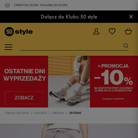
ZWROT DO 30 DNI. W KLUBIE DO 60 DNI.
×
Dołącz do Klubu 50 style
STRONA GŁÓWNA
DAMSKIE
UBRANIA
SPODNIE