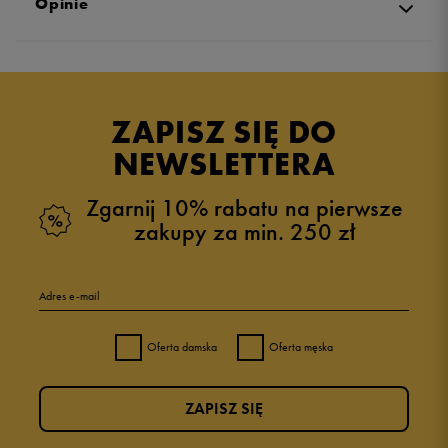
Opinie
5.0
opinii klientów
1
z całego okresu
ZAPISZ SIĘ DO
zebranych i zweryfikowanych przez
NEWSLETTERA
Zgarnij 10% rabatu na pierwsze
zakupy za min. 250 zł
5
100%
Adres e-mail
4
0%
Oferta damska
Oferta męska
3
0%
ZAPISZ SIĘ
2
0%