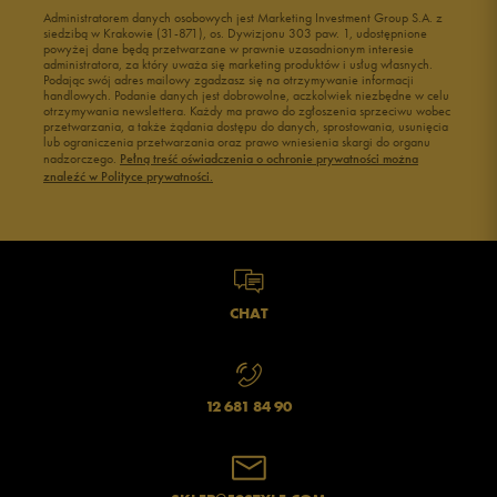
1
Administratorem danych osobowych jest Marketing Investment Group S.A. z
0%
siedzibą w Krakowie (31-871), os. Dywizjonu 303 paw. 1, udostępnione
powyżej dane będą przetwarzane w prawnie uzasadnionym interesie
administratora, za który uważa się marketing produktów i usług własnych.
Podając swój adres mailowy zgadzasz się na otrzymywanie informacji
handlowych. Podanie danych jest dobrowolne, aczkolwiek niezbędne w celu
otrzymywania newslettera. Każdy ma prawo do zgłoszenia sprzeciwu wobec
przetwarzania, a także żądania dostępu do danych, sprostowania, usunięcia
lub ograniczenia przetwarzania oraz prawo wniesienia skargi do organu
Jak zbieramy opinie?
nadzorczego.
Pełną treść oświadczenia o ochronie prywatności można
znaleźć w Polityce prywatności.
Opinie klientów
Wyczyść
Szukaj
CHAT
12 681 84 90