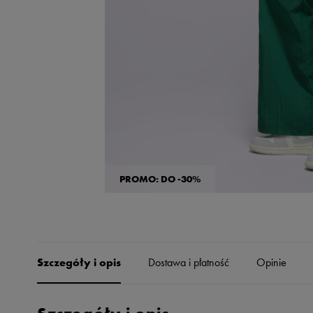
Skechers
Timberland
Umbro
Under Armour
Up8
U.S. Polo ASSN.
Vans
PROMO: DO -30%
Szczegóły i opis
Dostawa i płatność
Opinie