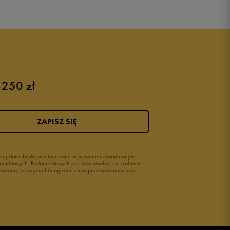
 250 zł
ZAPISZ SIĘ
wyżej dane będą przetwarzane w prawnie uzasadnionym
i handlowych. Podanie danych jest dobrowolne, aczkolwiek
owania, usunięcia lub ograniczenia przetwarzania oraz