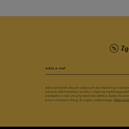
Zg
Adres e-mail
Administratorem danych osobowych jest Marketing Investme
interesie administratora, za który uważa się marketing pro
niezbędne w celu otrzymywania newslettera. Każdy ma prawo
prawo wniesienia skargi do organu nadzorczego.
Pełną treś