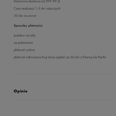
Darmowa dostawa od 299,99 zł
Czas realizacji 1-5 dni roboczych
30 dni na zwrot
Sposoby płatności:
przelew zwykły
za pobraniem
płatność online
płatność odroczona Kup teraz zapłać za 30 dni z Klarną lub PayPo
Opinie
Produkt nie posia