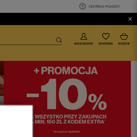
CENTRUM POMOCY
×
MOJE KONTO
SCHOWEK
KOSZYK
BUTY DLA CHŁOPCA
BUTY DLA DZIEWCZYNKI
0-4 lat
0-4 lat
4-8 lat
4-8 lat
9-16 lat
9-16 lat