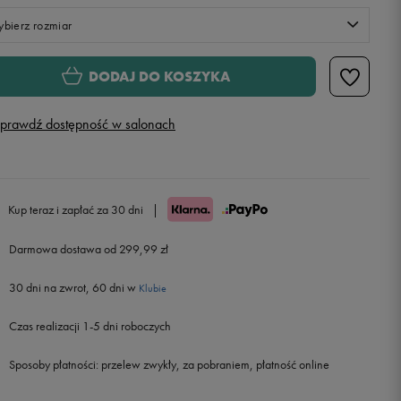
bierz rozmiar
XS
DODAJ DO KOSZYKA
S
prawdź dostępność w salonach
M
L
Kup teraz i zapłać za 30 dni
|
Darmowa dostawa od 299,99 zł
30 dni na zwrot, 60 dni w
Klubie
Czas realizacji 1-5 dni roboczych
Sposoby płatności:
przelew zwykły, za pobraniem, płatność online