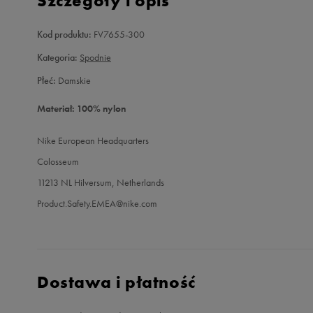
Szczegóły i opis
Kod produktu:
FV7655-300
Kategoria:
Spodnie
Płeć:
Damskie
Materiał: 100% nylon
Nike European Headquarters
Colosseum
11213 NL Hilversum, Netherlands
Product.Safety.EMEA@nike.com
Dostawa i płatność