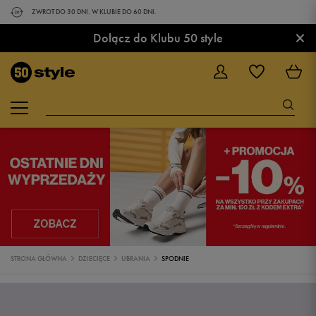
ZWROT DO 30 DNI. W KLUBIE DO 60 DNI.
×
Dołącz do Klubu 50 style
STRONA GŁÓWNA
DZIECIĘCE
UBRANIA
SPODNIE