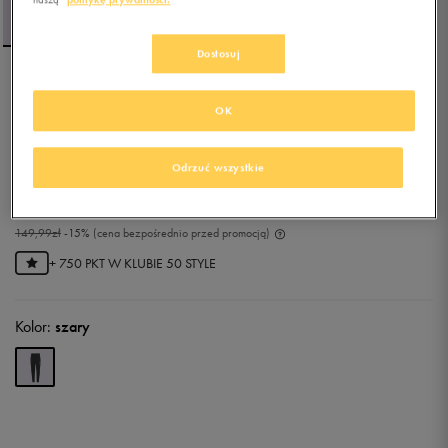
Dostosuj
NIKE SPODNIE G NSW
OK
TREND FLC CF PANT GIRL
0.0
(
0
)
Odrzuć wszystkie
127,49
zł
z Vat
134,99
zł
-6%
(najniższa cena z 30 dni przed obniżką)
149,99
zł
-15%
(cena bezpośrednio przed promocją)
+ 750 PKT W
KLUBIE 50 STYLE
Kolor:
szary