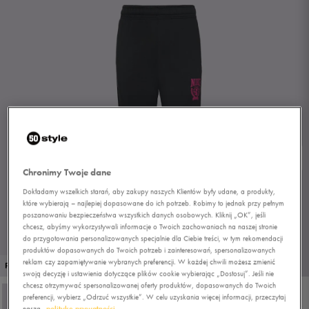
Chronimy Twoje dane
Dokładamy wszelkich starań, aby zakupy naszych Klientów były udane, a produkty,
które wybierają – najlepiej dopasowane do ich potrzeb. Robimy to jednak przy pełnym
poszanowaniu bezpieczeństwa wszystkich danych osobowych. Kliknij „OK”, jeśli
chcesz, abyśmy wykorzystywali informacje o Twoich zachowaniach na naszej stronie
do przygotowania personalizowanych specjalnie dla Ciebie treści, w tym rekomendacji
produktów dopasowanych do Twoich potrzeb i zainteresowań, spersonalizowanych
1/2
reklam czy zapamiętywanie wybranych preferencji. W każdej chwili możesz zmienić
PROMO: DO -30%
swoją decyzję i ustawienia dotyczące plików cookie wybierając „Dostosuj”. Jeśli nie
chcesz otrzymywać spersonalizowanej oferty produktów, dopasowanych do Twoich
preferencji, wybierz „Odrzuć wszystkie”. W celu uzyskania więcej informacji, przeczytaj
naszą
politykę prywatności.