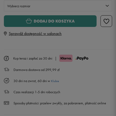
Wybierz rozmiar
Rozmiary EU
Rozmiary US
DODAJ DO KOSZYKA
128-137
Sprawdź dostępność w salonach
137-147
Powiadom o dostępności
147-158
Kup teraz i zapłać za 30 dni
|
Darmowa dostawa od 299,99 zł
158-170
30 dni na zwrot, 60 dni w
Klubie
Czas realizacji 1-5 dni roboczych
Sposoby płatności:
przelew zwykły, za pobraniem, płatność online