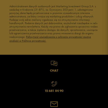
Administratorem danych osobowych jest Marketing Investment Group S.A. z
siedzibą w Krakowie (31-871), os. Dywizjonu 303 paw. 1, udostępnione
powyżej dane będą przetwarzane w prawnie uzasadnionym interesie
administratora, za który uważa się marketing produktów i usług własnych.
Podając swój adres mailowy zgadzasz się na otrzymywanie informacji
handlowych. Podanie danych jest dobrowolne, aczkolwiek niezbędne w celu
otrzymywania newslettera. Każdy ma prawo do zgłoszenia sprzeciwu wobec
przetwarzania, a także żądania dostępu do danych, sprostowania, usunięcia
lub ograniczenia przetwarzania oraz prawo wniesienia skargi do organu
nadzorczego.
Pełną treść oświadczenia o ochronie prywatności można
znaleźć w Polityce prywatności.
CHAT
12 681 84 90