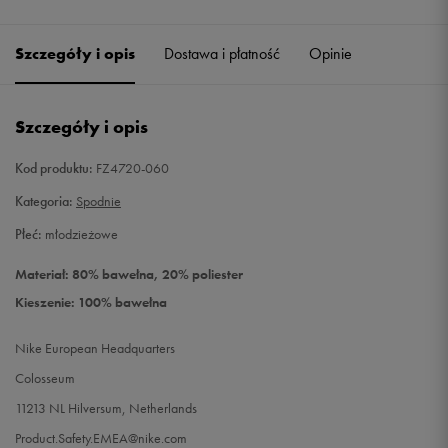
Szczegóły i opis
Dostawa i płatność
Opinie
Szczegóły i opis
Kod produktu:
FZ4720-060
Kategoria:
Spodnie
Płeć:
młodzieżowe
Materiał: 80% bawełna, 20% poliester
Kieszenie: 100% bawełna
Nike European Headquarters
Colosseum
11213 NL Hilversum, Netherlands
Product.Safety.EMEA@nike.com