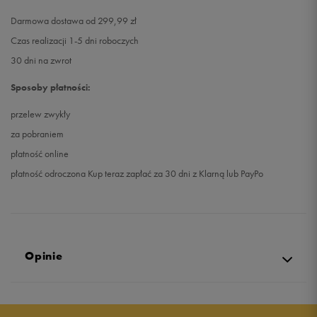
Darmowa dostawa od 299,99 zł
Czas realizacji 1-5 dni roboczych
30 dni na zwrot
Sposoby płatności:
przelew zwykły
za pobraniem
płatność online
płatność odroczona Kup teraz zapłać za 30 dni z Klarną lub PayPo
Opinie
5.0