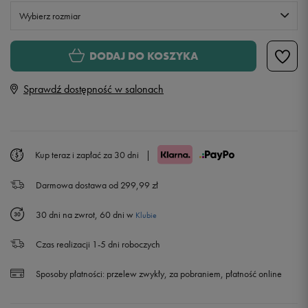
Wybierz rozmiar
S
DODAJ DO KOSZYKA
Sprawdź dostępność w salonach
M
L
Kup teraz i zapłać za 30 dni
|
XL
Darmowa dostawa od 299,99 zł
XXL
30 dni na zwrot, 60 dni w
Klubie
Czas realizacji 1-5 dni roboczych
Sposoby płatności:
przelew zwykły, za pobraniem, płatność online