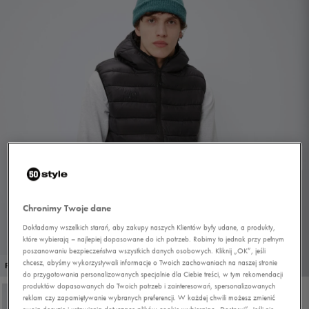
Chronimy Twoje dane
Dokładamy wszelkich starań, aby zakupy naszych Klientów były udane, a produkty,
które wybierają – najlepiej dopasowane do ich potrzeb. Robimy to jednak przy pełnym
poszanowaniu bezpieczeństwa wszystkich danych osobowych. Kliknij „OK”, jeśli
1/4
chcesz, abyśmy wykorzystywali informacje o Twoich zachowaniach na naszej stronie
PROMO: DO -30%
do przygotowania personalizowanych specjalnie dla Ciebie treści, w tym rekomendacji
produktów dopasowanych do Twoich potrzeb i zainteresowań, spersonalizowanych
reklam czy zapamiętywanie wybranych preferencji. W każdej chwili możesz zmienić