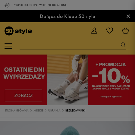
ZWROT DO 30 DNI. W KLUBIE DO 60 DNI.
×
Dołącz do Klubu 50 style
STRONA GŁÓWNA
MĘSKIE
UBRANIA
BEZRĘKAWNIKI