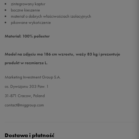
zintegrowany kaptur
boczne kieszenie
materiał o dobrych właściwościach izolacyjnych
pikowane wykończenie
Materiał: 100% poliester
Model na zdjęciu ma 186 cm wzrostu, waży 83 kg i prezentuje
produkt w rozmiarze L.
Marketing Investment Group S.A.
os. Dywizjonu 303 Paw. 1
31-871 Cracow, Poland
contact@miggroup.com
Dostawa i płatność