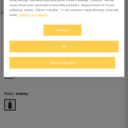
swoją decyzję i ustawienia dotyczące plików cookie wybierając „Dostosuj”. Jeśli nie
chcesz otrzymywać spersonalizowanej oferty produktów, dopasowanych do Twoich
preferencji, wybierz „Odrzuć wszystkie”. W celu uzyskania więcej informacji, przeczytaj
naszą
politykę prywatności.
UMBRO BEZRĘKAWNIK
Dostosuj
ROKIS
5.0
(
15
)
OK
134,99
zł
z Vat
161,99
zł
-17%
(najniższa cena z 30 dni przed obniżką)
Odrzuć wszystkie
179,99
zł
-25%
(cena bezpośrednio przed promocją)
+ 900 PKT W
KLUBIE 50 STYLE
Kolor:
czarny