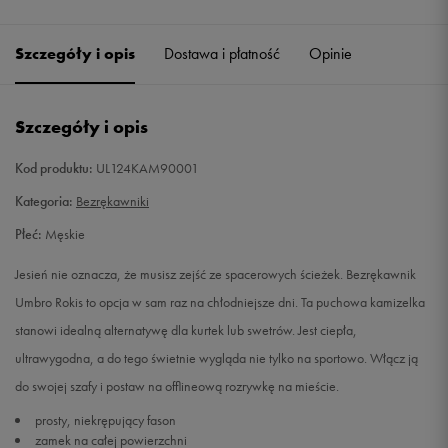
Szczegóły i opis
Dostawa i płatność
Opinie
Szczegóły i opis
Kod produktu:
UL124KAM90001
Kategoria:
Bezrękawniki
Płeć:
Męskie
Jesień nie oznacza, że musisz zejść ze spacerowych ścieżek. Bezrękawnik
Umbro Rokis to opcja w sam raz na chłodniejsze dni. Ta puchowa kamizelka
stanowi idealną alternatywę dla kurtek lub swetrów. Jest ciepła,
ultrawygodna, a do tego świetnie wygląda nie tylko na sportowo. Włącz ją
do swojej szafy i postaw na offlineową rozrywkę na mieście.
prosty, niekrępujący fason
zamek na całej powierzchni