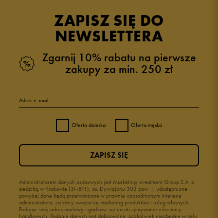
opinii klientów
15
z całego okresu
ZAPISZ SIĘ DO
zebranych i zweryfikowanych przez
NEWSLETTERA
Zgarnij 10% rabatu na pierwsze
zakupy za min. 250 zł
5
100%
Adres e-mail
4
0%
Oferta damska
Oferta męska
3
0%
ZAPISZ SIĘ
2
0%
1
Administratorem danych osobowych jest Marketing Investment Group S.A. z
0%
siedzibą w Krakowie (31-871), os. Dywizjonu 303 paw. 1, udostępnione
powyżej dane będą przetwarzane w prawnie uzasadnionym interesie
administratora, za który uważa się marketing produktów i usług własnych.
Podając swój adres mailowy zgadzasz się na otrzymywanie informacji
handlowych. Podanie danych jest dobrowolne, aczkolwiek niezbędne w celu