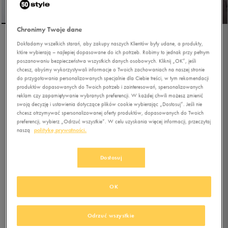
Chronimy Twoje dane
Dokładamy wszelkich starań, aby zakupy naszych Klientów były udane, a produkty,
UMBRO KURTKA ESS TECH
które wybierają – najlepiej dopasowane do ich potrzeb. Robimy to jednak przy pełnym
poszanowaniu bezpieczeństwa wszystkich danych osobowych. Kliknij „OK”, jeśli
chcesz, abyśmy wykorzystywali informacje o Twoich zachowaniach na naszej stronie
do przygotowania personalizowanych specjalnie dla Ciebie treści, w tym rekomendacji
0.0
(
0
)
produktów dopasowanych do Twoich potrzeb i zainteresowań, spersonalizowanych
149,99
zł
z Vat
reklam czy zapamiętywanie wybranych preferencji. W każdej chwili możesz zmienić
swoją decyzję i ustawienia dotyczące plików cookie wybierając „Dostosuj”. Jeśli nie
159,99
zł
-6%
(najniższa cena z 30 dni przed obniżką)
chcesz otrzymywać spersonalizowanej oferty produktów, dopasowanych do Twoich
199,99
zł
-25%
(cena bezpośrednio przed promocją)
preferencji, wybierz „Odrzuć wszystkie”. W celu uzyskania więcej informacji, przeczytaj
naszą
politykę prywatności.
+ 1000 PKT W
KLUBIE 50 STYLE
Dostosuj
Kolor:
szary
OK
Odrzuć wszystkie