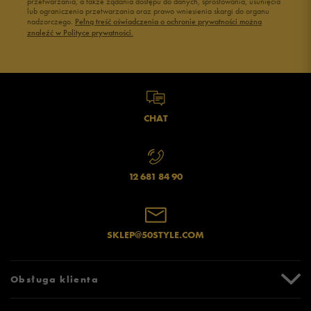
przetwarzania, a także żądania dostępu do danych, sprostowania, usunięcia
lub ograniczenia przetwarzania oraz prawo wniesienia skargi do organu
nadzorczego.
Pełną treść oświadczenia o ochronie prywatności można
znaleźć w Polityce prywatności.
CHAT
12 681 84 90
SKLEP@50STYLE.COM
Obsługa klienta
Centrum Pomocy