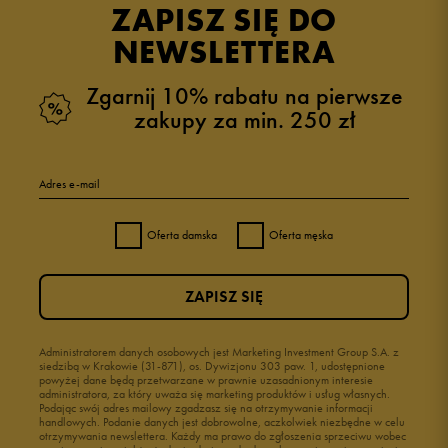
ZAPISZ SIĘ DO
NEWSLETTERA
Zgarnij 10% rabatu na pierwsze
zakupy za min. 250 zł
Adres e-mail
Oferta damska
Oferta męska
ZAPISZ SIĘ
Administratorem danych osobowych jest Marketing Investment Group S.A. z
siedzibą w Krakowie (31-871), os. Dywizjonu 303 paw. 1, udostępnione
powyżej dane będą przetwarzane w prawnie uzasadnionym interesie
administratora, za który uważa się marketing produktów i usług własnych.
Podając swój adres mailowy zgadzasz się na otrzymywanie informacji
handlowych. Podanie danych jest dobrowolne, aczkolwiek niezbędne w celu
otrzymywania newslettera. Każdy ma prawo do zgłoszenia sprzeciwu wobec