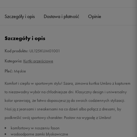
Szczegóły i opis
Dostawa i płatność
Opinie
Szczegóły i opis
Kod produktu:
UL125KUM01001
Kategoria:
Kurtki przejściowe
Płeć:
Męskie
Komfort i ciepło w sportowym stylu! Szara, zimowa kurtka Umbro z kapturem
to niezawodny wybór na chłodniejsze dni. Klasyczny design i uniwersalny
kolor sprawiają, że łatwo dopasujesz ją do swoich codziennych stylizacji.
Noś ją z jeansami i sneakersami na co dzień albo połącz z dresami, by
podkreślić swój sportowy charakter. Postaw na wygodę z Umbro!
komfortowy w noszeniu fason
wodoodporne zamki błyskawiczne