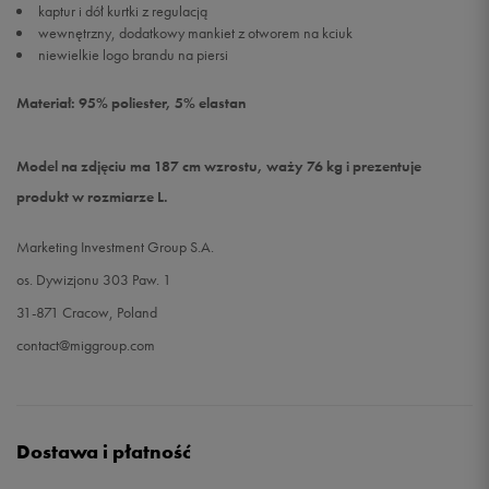
kaptur i dół kurtki z regulacją
wewnętrzny, dodatkowy mankiet z otworem na kciuk
niewielkie logo brandu na piersi
Materiał: 95% poliester, 5% elastan
Model na zdjęciu ma 187 cm wzrostu, waży 76 kg i prezentuje
produkt w rozmiarze L.
Marketing Investment Group S.A.
os. Dywizjonu 303 Paw. 1
31-871 Cracow, Poland
contact@miggroup.com
Dostawa i płatność