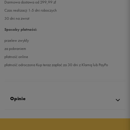
Darmowa dostawa od 299,99 zł
Czas realizacji 1-5 dni roboczych
30 dni na zwrot
Sposoby płatności:
przelew zwykły
za pobraniem
płatność online
płatność odroczona Kup teraz zapłać za 30 dni z Klarną lub PayPo
Opinie
Produkt nie posiada recenzji