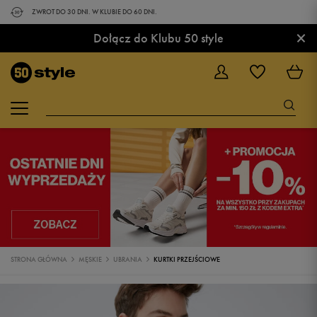
ZWROT DO 30 DNI. W KLUBIE DO 60 DNI.
×
Dołącz do Klubu 50 style
STRONA GŁÓWNA
MĘSKIE
UBRANIA
KURTKI PRZEJŚCIOWE