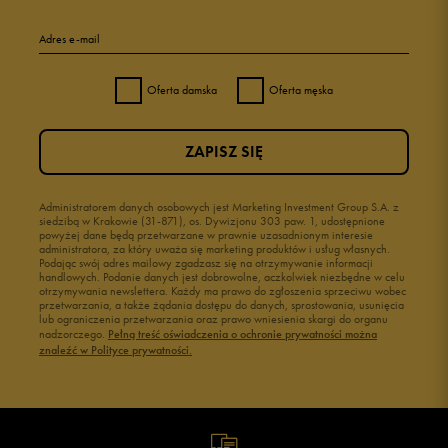
Adres e-mail
Oferta damska
Oferta męska
ZAPISZ SIĘ
Administratorem danych osobowych jest Marketing Investment Group S.A. z
siedzibą w Krakowie (31-871), os. Dywizjonu 303 paw. 1, udostępnione
powyżej dane będą przetwarzane w prawnie uzasadnionym interesie
administratora, za który uważa się marketing produktów i usług własnych.
Podając swój adres mailowy zgadzasz się na otrzymywanie informacji
handlowych. Podanie danych jest dobrowolne, aczkolwiek niezbędne w celu
otrzymywania newslettera. Każdy ma prawo do zgłoszenia sprzeciwu wobec
przetwarzania, a także żądania dostępu do danych, sprostowania, usunięcia
lub ograniczenia przetwarzania oraz prawo wniesienia skargi do organu
nadzorczego.
Pełną treść oświadczenia o ochronie prywatności można
znaleźć w Polityce prywatności.