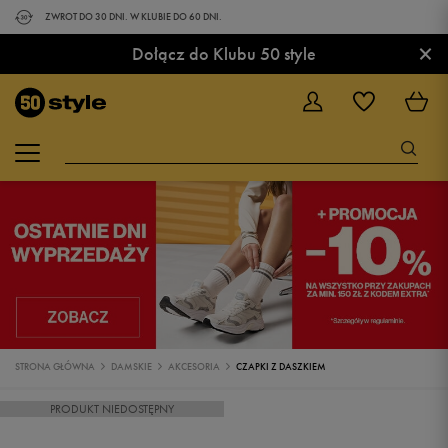
ZWROT DO 30 DNI. W KLUBIE DO 60 DNI.
×
Dołącz do Klubu 50 style
STRONA GŁÓWNA
DAMSKIE
AKCESORIA
CZAPKI Z DASZKIEM
PRODUKT NIEDOSTĘPNY