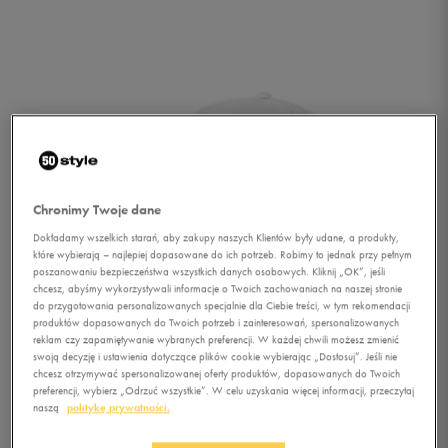
Chronimy Twoje dane
Dokładamy wszelkich starań, aby zakupy naszych Klientów były udane, a produkty,
które wybierają – najlepiej dopasowane do ich potrzeb. Robimy to jednak przy pełnym
poszanowaniu bezpieczeństwa wszystkich danych osobowych. Kliknij „OK”, jeśli
chcesz, abyśmy wykorzystywali informacje o Twoich zachowaniach na naszej stronie
do przygotowania personalizowanych specjalnie dla Ciebie treści, w tym rekomendacji
produktów dopasowanych do Twoich potrzeb i zainteresowań, spersonalizowanych
reklam czy zapamiętywanie wybranych preferencji. W każdej chwili możesz zmienić
swoją decyzję i ustawienia dotyczące plików cookie wybierając „Dostosuj”. Jeśli nie
chcesz otrzymywać spersonalizowanej oferty produktów, dopasowanych do Twoich
1/3
preferencji, wybierz „Odrzuć wszystkie”. W celu uzyskania więcej informacji, przeczytaj
naszą
politykę prywatności.