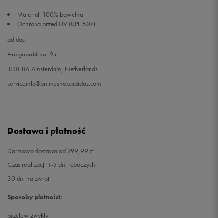
Materiał: 100% bawełna
Ochrona przed UV (UPF 50+)
adidas
Hoogoorddreef 9a
1101 BA Amsterdam, Netherlands
serviceinfo@onlineshop.adidas.com
Dostawa i płatność
Darmowa dostawa od 299,99 zł
Czas realizacji 1-5 dni roboczych
30 dni na zwrot
Sposoby płatności:
przelew zwykły