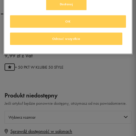
Dostosuj
OK
ADIDAS CZAPKA ESS 3S
CAP II
Odrzuć wszystkie
0.0
(
0
)
9,99
zł
z Vat
+ 50 PKT W
KLUBIE 50 STYLE
Produkt niedostępny
Jeśli artykuł będzie ponownie dostępny, otrzymasz od nas powiadomienie.
Wybierz rozmiar
Sprawdź dostępność w salonach
Rozmiary EU
Rozmiary US