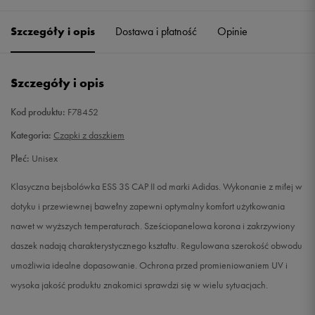
ONE SIZE
Powiadom o dostępności
Szczegóły i opis
Dostawa i płatność
Opinie
L
Powiadom o dostępności
Szczegóły i opis
Kod produktu:
F78452
Kategoria:
Czapki z daszkiem
Płeć:
Unisex
Klasyczna bejsbolówka ESS 3S CAP II od marki Adidas. Wykonanie z miłej w
dotyku i przewiewnej bawełny zapewni optymalny komfort użytkowania
nawet w wyższych temperaturach. Sześciopanelowa korona i zakrzywiony
daszek nadają charakterystycznego kształtu. Regulowana szerokość obwodu
umożliwia idealne dopasowanie. Ochrona przed promieniowaniem UV i
wysoka jakość produktu znakomici sprawdzi się w wielu sytuacjach.