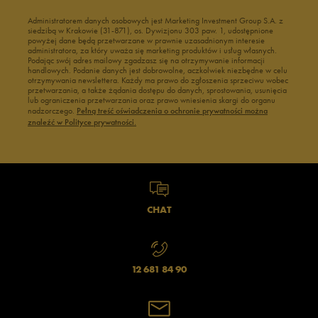
Administratorem danych osobowych jest Marketing Investment Group S.A. z
siedzibą w Krakowie (31-871), os. Dywizjonu 303 paw. 1, udostępnione
powyżej dane będą przetwarzane w prawnie uzasadnionym interesie
administratora, za który uważa się marketing produktów i usług własnych.
Podając swój adres mailowy zgadzasz się na otrzymywanie informacji
handlowych. Podanie danych jest dobrowolne, aczkolwiek niezbędne w celu
otrzymywania newslettera. Każdy ma prawo do zgłoszenia sprzeciwu wobec
przetwarzania, a także żądania dostępu do danych, sprostowania, usunięcia
lub ograniczenia przetwarzania oraz prawo wniesienia skargi do organu
nadzorczego.
Pełną treść oświadczenia o ochronie prywatności można
znaleźć w Polityce prywatności.
CHAT
12 681 84 90