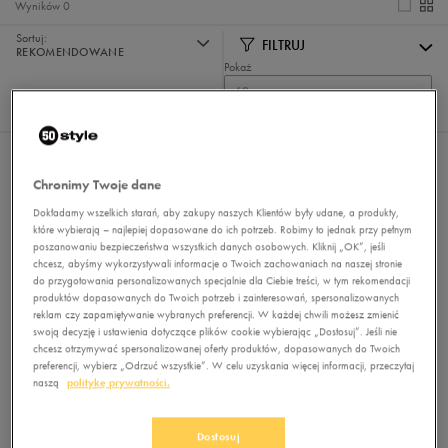
Wyników
0
Sortuj:
FILTRUJ
REKOMENDOWANE
Pokaż
60
z 0
Nie wybrano filtrów
Chronimy Twoje dane
Dokładamy wszelkich starań, aby zakupy naszych Klientów były udane, a produkty,
które wybierają – najlepiej dopasowane do ich potrzeb. Robimy to jednak przy pełnym
poszanowaniu bezpieczeństwa wszystkich danych osobowych. Kliknij „OK”, jeśli
chcesz, abyśmy wykorzystywali informacje o Twoich zachowaniach na naszej stronie
do przygotowania personalizowanych specjalnie dla Ciebie treści, w tym rekomendacji
produktów dopasowanych do Twoich potrzeb i zainteresowań, spersonalizowanych
reklam czy zapamiętywanie wybranych preferencji. W każdej chwili możesz zmienić
swoją decyzję i ustawienia dotyczące plików cookie wybierając „Dostosuj”. Jeśli nie
Brak produktów do wyświetlenia
chcesz otrzymywać spersonalizowanej oferty produktów, dopasowanych do Twoich
Zmień kryteria wyszukiwania lub
preferencji, wybierz „Odrzuć wszystkie”. W celu uzyskania więcej informacji, przeczytaj
usuń wybrane filtry
naszą
politykę prywatności.
Dostosuj