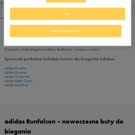
Pokaż
60
OK
z 0
z
1
Odrzuć wszystkie
Przeglądasz
buty biegowe adidas Runfalcon
. Dostępne modele:
Sprawdź podobne kolekcje butów do biegania adidas:
adidas Duramo
adidas Questar
adidas Fluidstreet
adidas Kaptir Super
adidas Novafvse
adidas Runfalcon – nowoczesne buty do
biegania