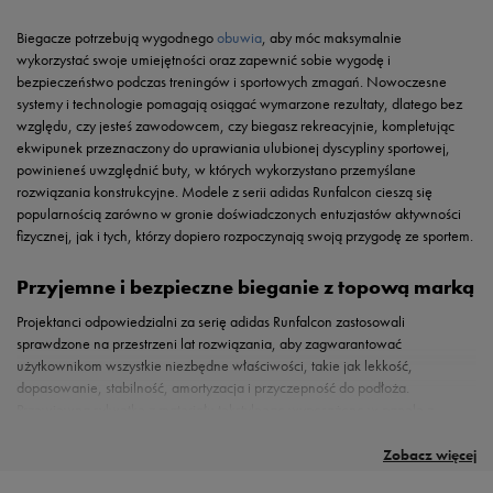
Biegacze potrzebują wygodnego
obuwia
, aby móc maksymalnie
wykorzystać swoje umiejętności oraz zapewnić sobie wygodę i
bezpieczeństwo podczas treningów i sportowych zmagań. Nowoczesne
systemy i technologie pomagają osiągać wymarzone rezultaty, dlatego bez
względu, czy jesteś zawodowcem, czy biegasz rekreacyjnie, kompletując
ekwipunek przeznaczony do uprawiania ulubionej dyscypliny sportowej,
powinieneś uwzględnić buty, w których wykorzystano przemyślane
rozwiązania konstrukcyjne. Modele z serii adidas Runfalcon cieszą się
popularnością zarówno w gronie doświadczonych entuzjastów aktywności
fizycznej, jak i tych, którzy dopiero rozpoczynają swoją przygodę ze sportem.
Przyjemne i bezpieczne bieganie z topową marką
Projektanci odpowiedzialni za serię adidas Runfalcon zastosowali
sprawdzone na przestrzeni lat rozwiązania, aby zagwarantować
użytkownikom wszystkie niezbędne właściwości, takie jak lekkość,
dopasowanie, stabilność, amortyzacja i przyczepność do podłoża.
Przewiewną sylwetkę z materiału tekstylnego wyposażono w panele z
Odwiedź 50style.pl i wybierz najlepsze buty
tworzywa syntetycznego, aby konstrukcja była trwała i sprawdziła się nawet
adidas Runfalcon to buty, które gwarantują wszystko, co jest potrzebne
w obliczu intensywnego użytkowania. Siateczka czuwa nad cyrkulacją
biegaczom do efektywnej realizacji programu treningowego. Sklep
Zobacz więcej
treningowe
powietrza, dzięki czemu swobodnie przebiegniesz wiele kilometrów bez
internetowy 50style.pl ma Ci do zaoferowana bogaty wybór wersji