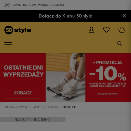
ZWROT DO 30 DNI. W KLUBIE DO 60 DNI.
×
Dołącz do Klubu 50 style
STRONA GŁÓWNA
MĘSKIE
UBRANIA
KOSZULKI
PRODUKT NIEDOSTĘPNY