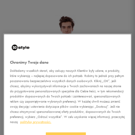
Chronimy Twoje dane
Dokładamy wszelkich starań, aby zakupy naszych Klientów były udane, a produkty,
które wybierają – najlepiej dopasowane do ich potrzeb. Robimy to jednak przy pełnym
poszanowaniu bezpieczeństwa wszystkich danych osobowych. Kliknij „OK”, jeśli
chcesz, abyśmy wykorzystywali informacje o Twoich zachowaniach na naszej stronie
do przygotowania personalizowanych specjalnie dla Ciebie treści, w tym rekomendacji
produktów dopasowanych do Twoich potrzeb i zainteresowań, spersonalizowanych
reklam czy zapamiętywanie wybranych preferencji. W każdej chwili możesz zmienić
swoją decyzję i ustawienia dotyczące plików cookie wybierając „Dostosuj”. Jeśli nie
chcesz otrzymywać spersonalizowanej oferty produktów, dopasowanych do Twoich
1/3
preferencji, wybierz „Odrzuć wszystkie”. W celu uzyskania więcej informacji, przeczytaj
naszą
politykę prywatności.