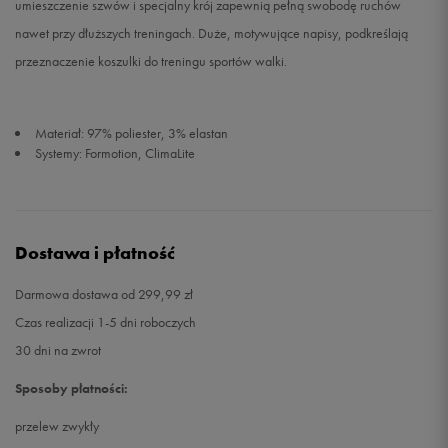
umieszczenie szwów i specjalny krój zapewnią pełną swobodę ruchów
nawet przy dłuższych treningach. Duże, motywujące napisy, podkreślają
przeznaczenie koszulki do treningu sportów walki.
Materiał: 97% poliester, 3% elastan
Systemy: Formotion, ClimaLite
Dostawa i płatność
Darmowa dostawa od 299,99 zł
Czas realizacji 1-5 dni roboczych
30 dni na zwrot
Sposoby płatności:
przelew zwykły