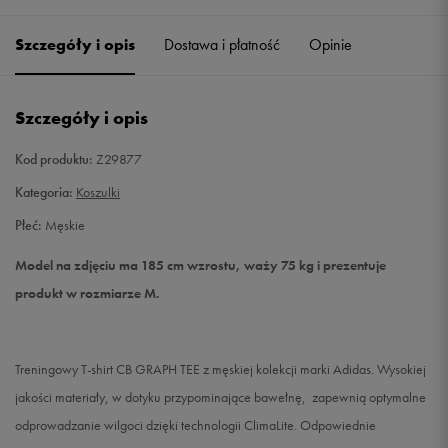
Szczegóły i opis
Dostawa i płatność
Opinie
S
Powiadom o dostępności
M
Powiadom o dostępności
Szczegóły i opis
L
Powiadom o dostępności
Kod produktu:
Z29877
Kategoria:
Koszulki
XL
Powiadom o dostępności
Płeć:
Męskie
XXL
Powiadom o dostępności
Model na zdjęciu ma 185 cm wzrostu, waży 75 kg i prezentuje
produkt w rozmiarze M.
XXXL
Powiadom o dostępności
Treningowy T-shirt CB GRAPH TEE z męskiej kolekcji marki Adidas. Wysokiej
jakości materiały, w dotyku przypominające bawełnę, zapewnią optymalne
odprowadzanie wilgoci dzięki technologii ClimaLite. Odpowiednie