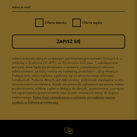
Adres e-mail
Oferta damska
Oferta męska
ZAPISZ SIĘ
Administratorem danych osobowych jest Marketing Investment Group S.A. z
siedzibą w Krakowie (31-871), os. Dywizjonu 303 paw. 1, udostępnione
powyżej dane będą przetwarzane w prawnie uzasadnionym interesie
administratora, za który uważa się marketing produktów i usług własnych.
Podając swój adres mailowy zgadzasz się na otrzymywanie informacji
handlowych. Podanie danych jest dobrowolne, aczkolwiek niezbędne w celu
otrzymywania newslettera. Każdy ma prawo do zgłoszenia sprzeciwu wobec
przetwarzania, a także żądania dostępu do danych, sprostowania, usunięcia
lub ograniczenia przetwarzania oraz prawo wniesienia skargi do organu
nadzorczego.
Pełną treść oświadczenia o ochronie prywatności można
znaleźć w Polityce prywatności.