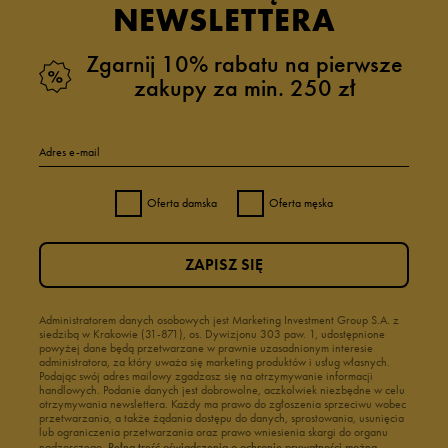
NEWSLETTERA
Zgarnij 10% rabatu na pierwsze
zakupy za min. 250 zł
Adres e-mail
Oferta damska
Oferta męska
ZAPISZ SIĘ
Administratorem danych osobowych jest Marketing Investment Group S.A. z
siedzibą w Krakowie (31-871), os. Dywizjonu 303 paw. 1, udostępnione
powyżej dane będą przetwarzane w prawnie uzasadnionym interesie
administratora, za który uważa się marketing produktów i usług własnych.
Podając swój adres mailowy zgadzasz się na otrzymywanie informacji
handlowych. Podanie danych jest dobrowolne, aczkolwiek niezbędne w celu
otrzymywania newslettera. Każdy ma prawo do zgłoszenia sprzeciwu wobec
przetwarzania, a także żądania dostępu do danych, sprostowania, usunięcia
lub ograniczenia przetwarzania oraz prawo wniesienia skargi do organu
nadzorczego.
Pełną treść oświadczenia o ochronie prywatności można