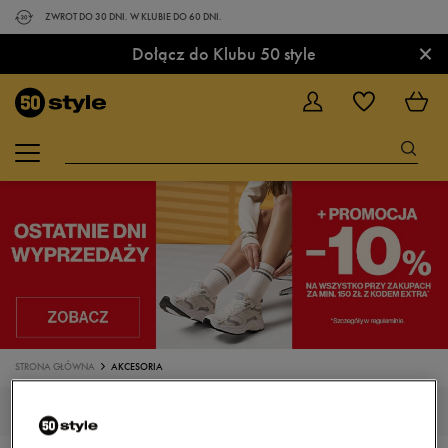
ZWROT DO 30 DNI. W KLUBIE DO 60 DNI.
×
Dołącz do Klubu 50 style
STRONA GŁÓWNA
AKCESORIA
AKCESORIA NIKE KOLOR BEŻOWY