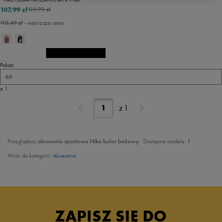
107,99 zł
119,99 zł
110,49 zł
- najniższa cena
Pokaż
60
z 1
z
1
Przeglądasz
akcesoria sportowe Nike kolor beżowy
. Dostępne modele:
1
Wróć do kategorii:
Akcesoria
ZAPISZ SIĘ DO