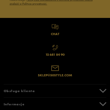
znaleźć w Polityce prywatności.
CHAT
12 681 84 90
SKLEP@50STYLE.COM
Obsługa klienta
Centrum Pomocy
Informacje
Zwroty i reklamacje