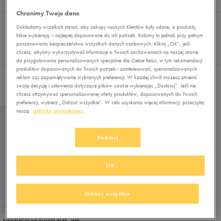
Wynik
1
Chronimy Twoje dane
Sortuj:
FILTRUJ
(2)
REKOMENDOWANE
Dokładamy wszelkich starań, aby zakupy naszych Klientów były udane, a produkty,
Pokaż
które wybierają – najlepiej dopasowane do ich potrzeb. Robimy to jednak przy pełnym
poszanowaniu bezpieczeństwa wszystkich danych osobowych. Kliknij „OK”, jeśli
60
chcesz, abyśmy wykorzystywali informacje o Twoich zachowaniach na naszej stronie
z 1
do przygotowania personalizowanych specjalnie dla Ciebie treści, w tym rekomendacji
produktów dopasowanych do Twoich potrzeb i zainteresowań, spersonalizowanych
reklam czy zapamiętywanie wybranych preferencji. W każdej chwili możesz zmienić
Wybrane filtry:
NIKE
BEŻOWY
Wyczyść filtry
swoją decyzję i ustawienia dotyczące plików cookie wybierając „Dostosuj”. Jeśli nie
chcesz otrzymywać spersonalizowanej oferty produktów, dopasowanych do Twoich
preferencji, wybierz „Odrzuć wszystkie”. W celu uzyskania więcej informacji, przeczytaj
naszą
politykę prywatności.
Dostosuj
OK
Odrzuć wszystkie
PROMO: DO -30%
NIKE PLECAK NK ELMNTL BKPK - HBR