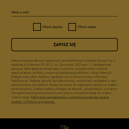
Adres e-mail
Oferta damska
Oferta męska
ZAPISZ SIĘ
Administratorem danych osobowych jest Marketing Investment Group S.A. z
siedzibą w Krakowie (31-871), os. Dywizjonu 303 paw. 1, udostępnione
powyżej dane będą przetwarzane w prawnie uzasadnionym interesie
administratora, za który uważa się marketing produktów i usług własnych.
Podając swój adres mailowy zgadzasz się na otrzymywanie informacji
handlowych. Podanie danych jest dobrowolne, aczkolwiek niezbędne w celu
otrzymywania newslettera. Każdy ma prawo do zgłoszenia sprzeciwu wobec
przetwarzania, a także żądania dostępu do danych, sprostowania, usunięcia
lub ograniczenia przetwarzania oraz prawo wniesienia skargi do organu
nadzorczego.
Pełną treść oświadczenia o ochronie prywatności można
znaleźć w Polityce prywatności.