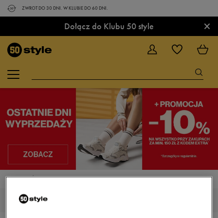
ZWROT DO 30 DNI. W KLUBIE DO 60 DNI.
×
Dołącz do Klubu 50 style
STRONA GŁÓWNA
AKCESORIA
AKCESORIA NIKE