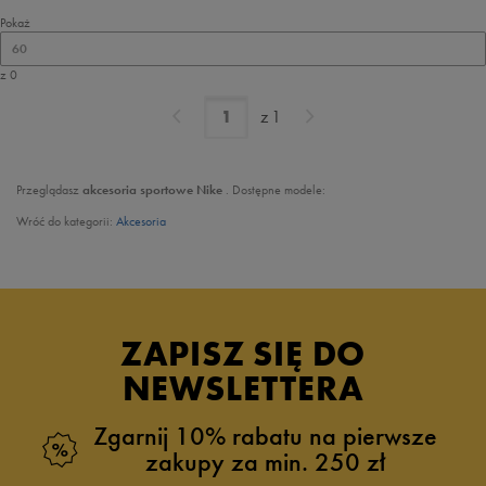
Pokaż
60
z 0
z
1
Przeglądasz
akcesoria sportowe Nike
. Dostępne modele:
Wróć do kategorii:
Akcesoria
ZAPISZ SIĘ DO
NEWSLETTERA
Zgarnij 10% rabatu na pierwsze
zakupy za min. 250 zł