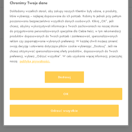
Wyników
0
Chronimy Twoje dane
Sortuj:
Dokładamy wszelkich starań, aby zakupy naszych Klientów były udane, a produkty,
FILTRUJ
(1)
REKOMENDOWANE
które wybierają – najlepiej dopasowane do ich potrzeb. Robimy to jednak przy pełnym
Pokaż
poszanowaniu bezpieczeństwa wszystkich danych osobowych. Kliknij „OK”, jeśli
chcesz, abyśmy wykorzystywali informacje o Twoich zachowaniach na naszej stronie
60
do przygotowania personalizowanych specjalnie dla Ciebie treści, w tym rekomendacji
z 0
produktów dopasowanych do Twoich potrzeb i zainteresowań, spersonalizowanych
reklam czy zapamiętywanie wybranych preferencji. W każdej chwili możesz zmienić
swoją decyzję i ustawienia dotyczące plików cookie wybierając „Dostosuj”. Jeśli nie
Wybrane filtry:
NIKE
Wyczyść filtry
chcesz otrzymywać spersonalizowanej oferty produktów, dopasowanych do Twoich
preferencji, wybierz „Odrzuć wszystkie”. W celu uzyskania więcej informacji, przeczytaj
naszą
politykę prywatności.
Dostosuj
OK
Brak produktów do wyświetlenia
Zmień kryteria wyszukiwania lub
Odrzuć wszystkie
usuń wybrane filtry