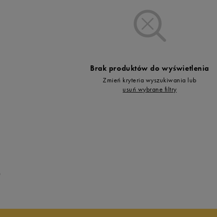
Vans
Timberland
Umbro
Under Armour
Up8
Brak produktów do wyświetlenia
U.S. Polo ASSN.
Zmień kryteria wyszukiwania lub
Vans
usuń wybrane filtry
0