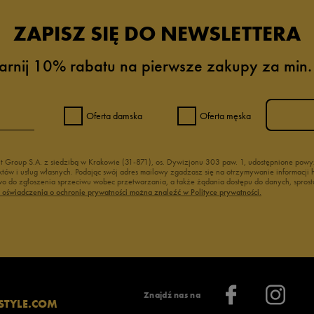
ZAPISZ SIĘ DO NEWSLETTERA
arnij 10% rabatu na pierwsze zakupy za min.
Oferta damska
Oferta męska
nt Group S.A. z siedzibą w Krakowie (31-871), os. Dywizjonu 303 paw. 1, udostępnione po
duktów i usług własnych. Podając swój adres mailowy zgadzasz się na otrzymywanie informacj
 do zgłoszenia sprzeciwu wobec przetwarzania, a także żądania dostępu do danych, sprost
ć oświadczenia o ochronie prywatności można znaleźć w Polityce prywatności.
Znajdź nas na
STYLE.COM