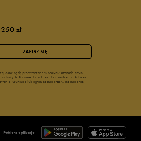
 250 zł
ZAPISZ SIĘ
wyżej dane będą przetwarzane w prawnie uzasadnionym
i handlowych. Podanie danych jest dobrowolne, aczkolwiek
owania, usunięcia lub ograniczenia przetwarzania oraz
Pobierz aplikację