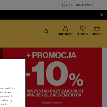
CENTRUM POMOCY
×
MOJE KONTO
SCHOWEK
KOSZYK
BUTY DLA CHŁOPCA
BUTY DLA DZIEWCZYNKI
0-4 lat
0-4 lat
4-8 lat
4-8 lat
9-16 lat
9-16 lat
asowane do ich
śli chcesz,
ecjalnie dla
 reklam czy
w cookie