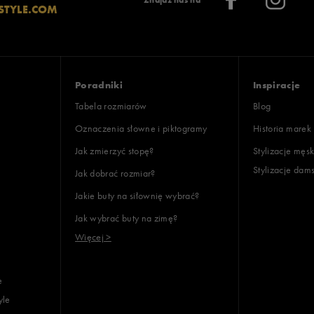
Znajdź nas na
23,5
STYLE.COM
24,5
25,5
26,5
Poradniki
Inspiracje
29,5
Tabela rozmiarów
Blog
33,5
Oznaczenia słowne i piktogramy
Historia marek
37,5
Jak zmierzyć stopę?
Stylizacje męsk
Stylizacje dam
Jak dobrać rozmiar?
38
Jakie buty na siłownię wybrać?
39
Jak wybrać buty na zimę?
39,5
Więcej >
40
41
e
41,5
yle