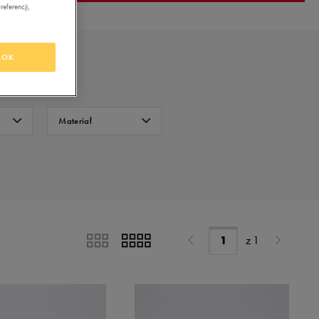
eferencji,
OK
Materiał
Siatka
FILTRUJ
Skóra
Wyczyść
Syntetyk
z
1