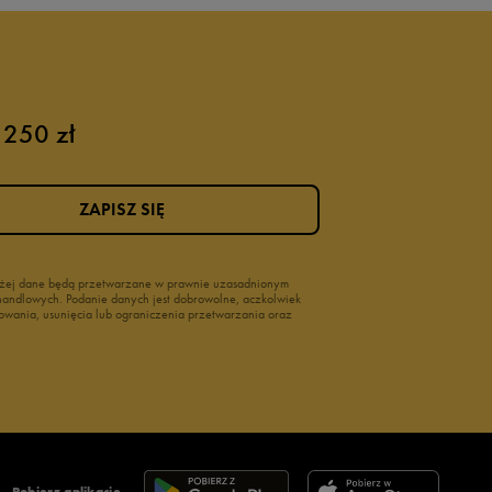
 250 zł
ZAPISZ SIĘ
wyżej dane będą przetwarzane w prawnie uzasadnionym
i handlowych. Podanie danych jest dobrowolne, aczkolwiek
owania, usunięcia lub ograniczenia przetwarzania oraz