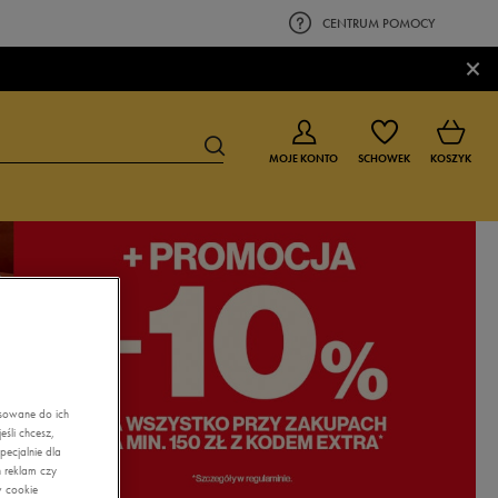
CENTRUM POMOCY
×
MOJE KONTO
SCHOWEK
KOSZYK
BUTY DLA CHŁOPCA
BUTY DLA DZIEWCZYNKI
0-4 lat
0-4 lat
4-8 lat
4-8 lat
9-16 lat
9-16 lat
asowane do ich
śli chcesz,
ecjalnie dla
 reklam czy
w cookie