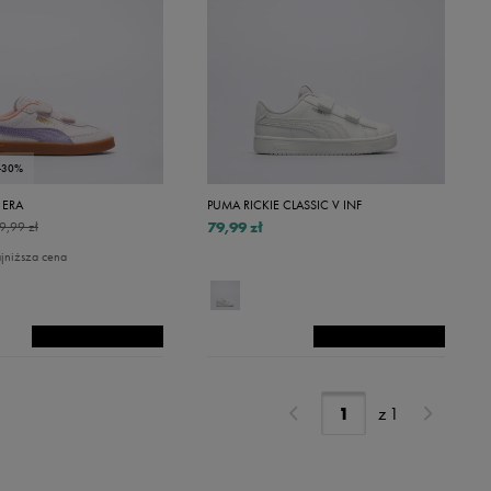
-30%
 ERA
PUMA RICKIE CLASSIC V INF
79,99 zł
9,99 zł
jniższa cena
z
1